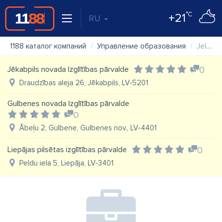
°C
+21
RU
1188 каталог компаний
Управление образования
Jelgavas valstspilsētas pašvaldības iestāde "Jelgavas izglītības pārvalde"
Jēkabpils novada Izglītības pārvalde
0
Draudzības aleja 26, Jēkabpils, LV-5201
Gulbenes novada Izglītības pārvalde
0
Ābeļu 2, Gulbene, Gulbenes nov., LV-4401
Liepājas pilsētas izglītības pārvalde
0
Peldu iela 5, Liepāja, LV-3401