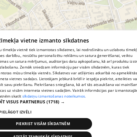
© MapTiler
© OpenStreetMap contributors
 tīmekļa vietne izmanto sīkdatnes
 tīmekļa vietnē tiek izmantotas sīkdatnes, lai nodrošinātu un uzlabotu tīmek
nes darbību., nosūtītu personalizētu reklāmu un satura ģenerēšanai, veiktu
āmas un satura mērījumus, auditorijas datu apkopošanu, kā arī produktu izst
zlabošanu. Zemāk sniedzam informāciju par visām sīkdatnēm, kuras tiek
ntotas mūsu tīmekļa vietnēs. Sīkdatnes var atšķirties atkarībā no apmeklētā
rneta vietnes sadaļas. Lietotājam jebkurā brīdī ir iespēja piekrist, atteikties va
īt savu piekrišanu. Piekrišanas sniegšana, kā arī tās atsaukšana vai mainīša
ecas uz visām interneta vietnes sadaļām. Vairāk informācijas par izmantotaj
atnēm skatīt
sīkdatņu izmantošanas noteikumos.
ĪT VISUS PARTNERUS
(1718) →
PIELĀGOT IZVĒLI
PIEKRIST VISĀM SĪKDATNĒM
ATSTĀT TEHNISKĀS SĪKDATNES