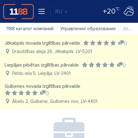
°C
+20
RU
1188 каталог компаний
Управление образования
Jūrmalas pilsētas domes izglītības nodaļa
Jēkabpils novada Izglītības pārvalde
0
Draudzības aleja 26, Jēkabpils, LV-5201
Liepājas pilsētas izglītības pārvalde
0
Peldu iela 5, Liepāja, LV-3401
Gulbenes novada Izglītības pārvalde
0
Ābeļu 2, Gulbene, Gulbenes nov., LV-4401