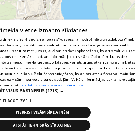
© MapTiler
© OpenStreetMap contributors
 tīmekļa vietne izmanto sīkdatnes
 tīmekļa vietnē tiek izmantotas sīkdatnes, lai nodrošinātu un uzlabotu tīmek
nes darbību., nosūtītu personalizētu reklāmu un satura ģenerēšanai, veiktu
āmas un satura mērījumus, auditorijas datu apkopošanu, kā arī produktu izst
zlabošanu. Zemāk sniedzam informāciju par visām sīkdatnēm, kuras tiek
ntotas mūsu tīmekļa vietnēs. Sīkdatnes var atšķirties atkarībā no apmeklētā
rneta vietnes sadaļas. Lietotājam jebkurā brīdī ir iespēja piekrist, atteikties va
īt savu piekrišanu. Piekrišanas sniegšana, kā arī tās atsaukšana vai mainīša
ecas uz visām interneta vietnes sadaļām. Vairāk informācijas par izmantotaj
atnēm skatīt
sīkdatņu izmantošanas noteikumos.
ĪT VISUS PARTNERUS
(1718) →
PIELĀGOT IZVĒLI
PIEKRIST VISĀM SĪKDATNĒM
ATSTĀT TEHNISKĀS SĪKDATNES