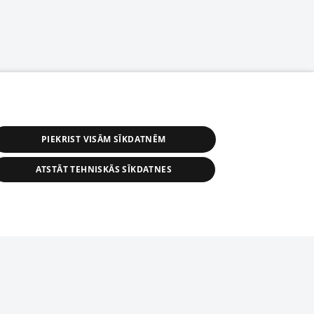
PIEKRIST VISĀM SĪKDATNĒM
ATSTĀT TEHNISKĀS SĪKDATNES
астичное распространение или
информации из баз данных 1188 в