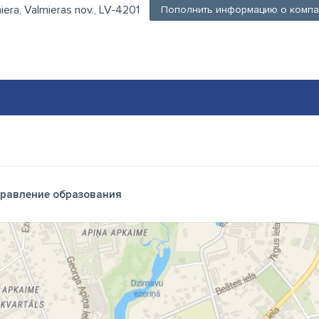
miera, Valmieras nov., LV-4201
Пополнить информацию о комп
равление образования