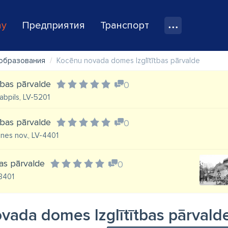
ay
Предприятия
Транспорт
образования
Kocēnu novada domes Izglītītbas pārvalde
ības pārvalde
0
abpils, LV-5201
ības pārvalde
0
nes nov., LV-4401
bas pārvalde
0
-3401
vada domes Izglītītbas pārvald