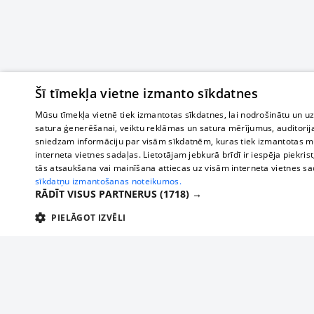
Šī tīmekļa vietne izmanto sīkdatnes
Mūsu tīmekļa vietnē tiek izmantotas sīkdatnes, lai nodrošinātu un u
satura ģenerēšanai, veiktu reklāmas un satura mērījumus, auditorij
sniedzam informāciju par visām sīkdatnēm, kuras tiek izmantotas mū
interneta vietnes sadaļas. Lietotājam jebkurā brīdī ir iespēja piekrist
tās atsaukšana vai mainīšana attiecas uz visām interneta vietnes s
sīkdatņu izmantošanas noteikumos.
RĀDĪT VISUS PARTNERUS
(1718) →
PIELĀGOT IZVĒLI
TEHNISKĀS/OBLIGĀTĀS
STATISTIKAS
M
Tehniskās/