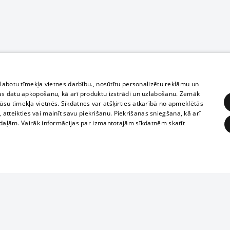
zlabotu tīmekļa vietnes darbību., nosūtītu personalizētu reklāmu un
as datu apkopošanu, kā arī produktu izstrādi un uzlabošanu. Zemāk
su tīmekļa vietnēs. Sīkdatnes var atšķirties atkarībā no apmeklētās
, atteikties vai mainīt savu piekrišanu. Piekrišanas sniegšana, kā arī
adaļām. Vairāk informācijas par izmantotajām sīkdatnēm skatīt
ĒRĶĒŠANA
FUNKCIONĀLĀS
NEKLASIFICĒTĀS
Полное или ч
obligātās
Statistikas
Mērķēšana
Funkcionālās
Neklasificētās
копирование 