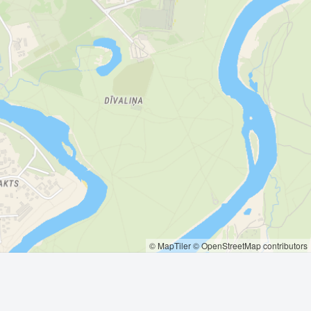
© MapTiler
© OpenStreetMap contributors