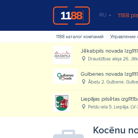
RU
1188 pl
1188 каталог компаний
Управление 
Jēkabpils novada Izglīt
Draudzības aleja 26, Jēk
Gulbenes novada Izglīt
Ābeļu 2, Gulbene, Gulbe
Liepājas pilsētas izglītī
Peldu iela 5, Liepāja, LV
Kocēnu no