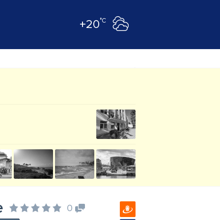
°C
+20
e
0