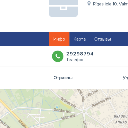
Rīgas iela 10, Val
Инфо
Карта
Отзывы
29298794
Телефон
Отрасль:
Уп