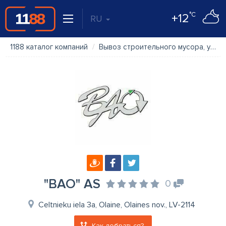
°C
+12
RU
1188 каталог компаний
Вывоз строительного мусора, управление отходами
"BAO" AS
0
Celtnieku iela 3a, Olaine, Olaines nov., LV-2114
Как добраться?