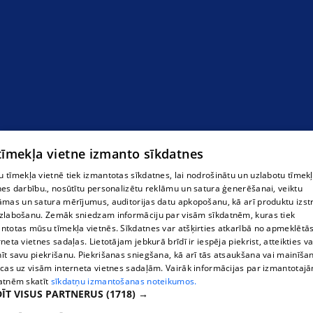
 tīmekļa vietne izmanto sīkdatnes
 tīmekļa vietnē tiek izmantotas sīkdatnes, lai nodrošinātu un uzlabotu tīmek
nes darbību., nosūtītu personalizētu reklāmu un satura ģenerēšanai, veiktu
āmas un satura mērījumus, auditorijas datu apkopošanu, kā arī produktu izst
zlabošanu. Zemāk sniedzam informāciju par visām sīkdatnēm, kuras tiek
ntotas mūsu tīmekļa vietnēs. Sīkdatnes var atšķirties atkarībā no apmeklētā
Предприятие по обращению с опасными
rneta vietnes sadaļas. Lietotājam jebkurā brīdī ir iespēja piekrist, atteikties va
īt savu piekrišanu. Piekrišanas sniegšana, kā arī tās atsaukšana vai mainīša
отходами
ecas uz visām interneta vietnes sadaļām. Vairāk informācijas par izmantotaj
atnēm skatīt
sīkdatņu izmantošanas noteikumos.
ĪT VISUS PARTNERUS
(1718) →