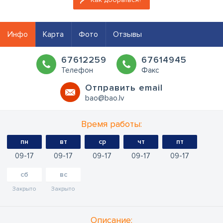
Инфо
Карта
Фото
Отзывы
67612259
67614945
Телефон
Факс
Oтправить email
bao@bao.lv
Время работы:
пн
вт
ср
чт
пт
09
17
09
17
09
17
09
17
09
17
сб
вс
Закрыто
Закрыто
Oписание: