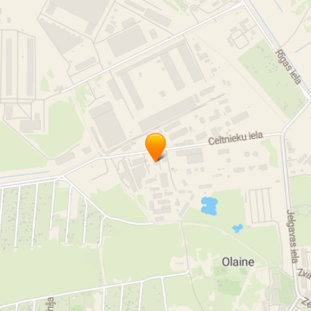
утилизация опасных отходов
уничтожение опасных отходов
опасные отходы
уничтожение товаров
пункты сбора использованной электротехники
утилизации бытовой техники
сбор бытовой техники
Обслуживание отходов