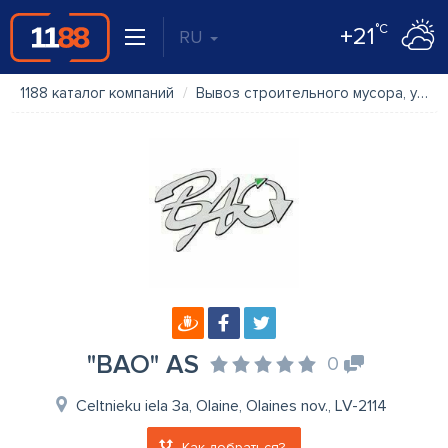
°C
+21
RU
1188 каталог компаний
Вывоз строительного мусора, управление отходами
"BAO" AS
0
Celtnieku iela 3a, Olaine, Olaines nov., LV-2114
Как добраться?