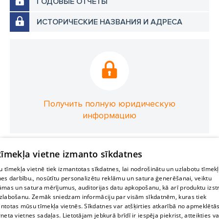
ГОДОВЫЕ ОТЧЕТЫ
ИСТОРИЧЕСКИЕ НАЗВАНИЯ И АДРЕСА
Получить полную юридическую
информацию
 tīmekļa vietne izmanto sīkdatnes
 tīmekļa vietnē tiek izmantotas sīkdatnes, lai nodrošinātu un uzlabotu tīmek
nes darbību., nosūtītu personalizētu reklāmu un satura ģenerēšanai, veiktu
āmas un satura mērījumus, auditorijas datu apkopošanu, kā arī produktu izst
zlabošanu. Zemāk sniedzam informāciju par visām sīkdatnēm, kuras tiek
ntotas mūsu tīmekļa vietnēs. Sīkdatnes var atšķirties atkarībā no apmeklētā
rneta vietnes sadaļas. Lietotājam jebkurā brīdī ir iespēja piekrist, atteikties va