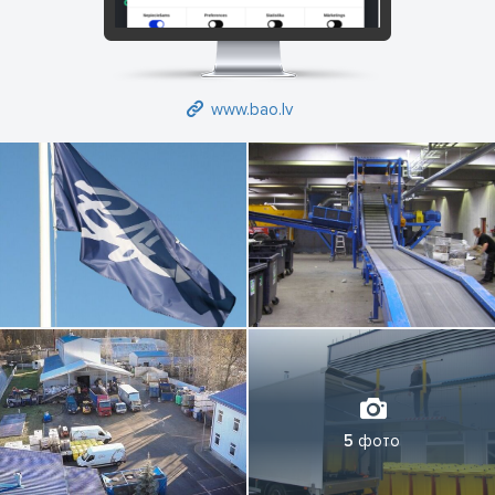
www.bao.lv
5
фото