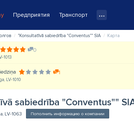
ay
Предприятия
Транспорт
олгов
"Konsultatīvā sabiedrība "Conventus"" SIA
Карта
0
LV-1013
iedziņa
1
ga, LV-1010
tīvā sabiedrība "Conventus"" SI
ga, LV-1063
Пополнить информацию о компании