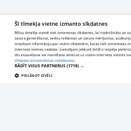
Šī tīmekļa vietne izmanto sīkdatnes
Mūsu tīmekļa vietnē tiek izmantotas sīkdatnes, lai nodrošinātu un u
satura ģenerēšanai, veiktu reklāmas un satura mērījumus, auditorij
sniedzam informāciju par visām sīkdatnēm, kuras tiek izmantotas mū
interneta vietnes sadaļas. Lietotājam jebkurā brīdī ir iespēja piekrist
tās atsaukšana vai mainīšana attiecas uz visām interneta vietnes s
sīkdatņu izmantošanas noteikumos.
RĀDĪT VISUS PARTNERUS
(1718) →
PIELĀGOT IZVĒLI
TEHNISKĀS/OBLIGĀTĀS
STATISTIKAS
M
Tehniskās/
Tehniskās/obligātās sīkdatnes nepieciešamas, lai lietotājs varētu brīvi apm
lietotājam nepieciešamo informāciju.
О нас
Предпр