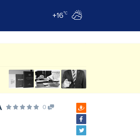
°C
+16
A
0