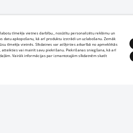
zlabotu tīmekļa vietnes darbību., nosūtītu personalizētu reklāmu un
as datu apkopošanu, kā arī produktu izstrādi un uzlabošanu. Zemāk
su tīmekļa vietnēs. Sīkdatnes var atšķirties atkarībā no apmeklētās
, atteikties vai mainīt savu piekrišanu. Piekrišanas sniegšana, kā arī
adaļām. Vairāk informācijas par izmantotajām sīkdatnēm skatīt
ĒRĶĒŠANA
FUNKCIONĀLĀS
NEKLASIFICĒTĀS
Полное или ч
obligātās
Statistikas
Mērķēšana
Funkcionālās
Neklasificētās
копирование 
любой форме 
eklēt un pārlūkot tīmekļa vietni un izmantot tās piedāvātās iespējas. Bez šīm sīkdatnēm 
запрещается 
иятия
В кинотеатрах
информации. 