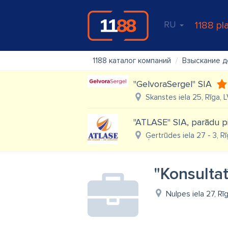
RU
1188 pl
1188 каталог компаний
Взыскание д
"GelvoraSergel" SIA
Skanstes iela 25, Rīga, 
"ATLASE" SIA, parādu p
Ģertrūdes iela 27 - 3, Rī
"Konsulta
Nulpes iela 27, Rī