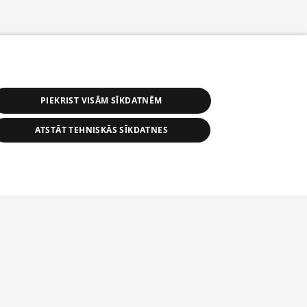
PIEKRIST VISĀM SĪKDATNĒM
ATSTĀT TEHNISKĀS SĪKDATNES
астичное распространение или
информации из баз данных 1188 в
строго запрещено. Также
tīmekļa vietne nevarēs pilnvērtīgi darboties un sniegt
автоматическое скачивание
Перепубликация любого материала,