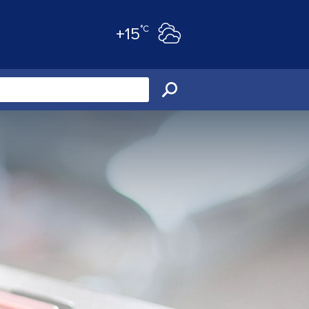
°C
+15