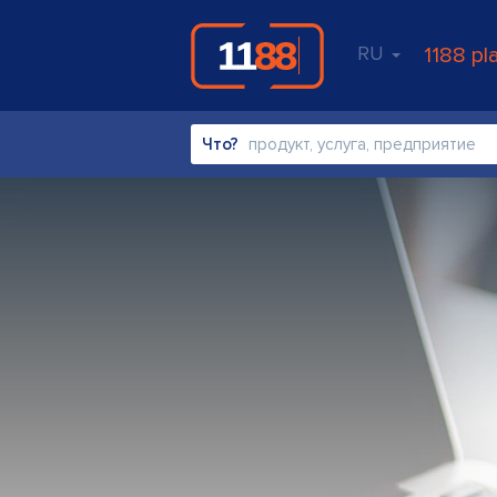
RU
1188 pl
Что?