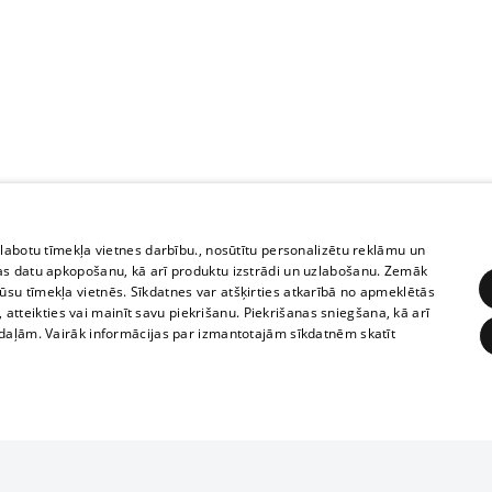
zlabotu tīmekļa vietnes darbību., nosūtītu personalizētu reklāmu un
as datu apkopošanu, kā arī produktu izstrādi un uzlabošanu. Zemāk
su tīmekļa vietnēs. Sīkdatnes var atšķirties atkarībā no apmeklētās
, atteikties vai mainīt savu piekrišanu. Piekrišanas sniegšana, kā arī
adaļām. Vairāk informācijas par izmantotajām sīkdatnēm skatīt
ĒRĶĒŠANA
FUNKCIONĀLĀS
NEKLASIFICĒTĀS