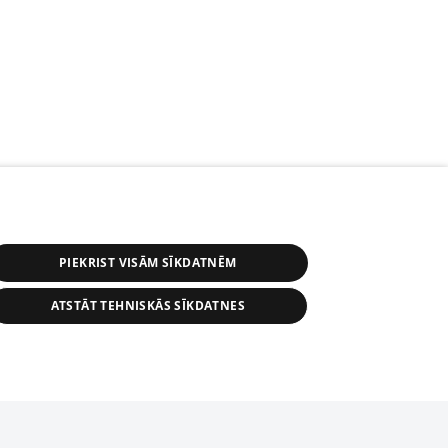
PIEKRIST VISĀM SĪKDATNĒM
ATSTĀT TEHNISKĀS SĪKDATNES