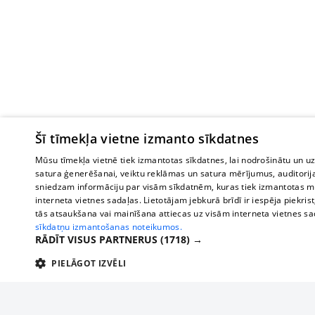
Šī tīmekļa vietne izmanto sīkdatnes
Mūsu tīmekļa vietnē tiek izmantotas sīkdatnes, lai nodrošinātu un u
satura ģenerēšanai, veiktu reklāmas un satura mērījumus, auditorij
sniedzam informāciju par visām sīkdatnēm, kuras tiek izmantotas mū
interneta vietnes sadaļas. Lietotājam jebkurā brīdī ir iespēja piekrist
tās atsaukšana vai mainīšana attiecas uz visām interneta vietnes s
sīkdatņu izmantošanas noteikumos.
RĀDĪT VISUS PARTNERUS
(1718) →
PIELĀGOT IZVĒLI
TEHNISKĀS/OBLIGĀTĀS
STATISTIKAS
M