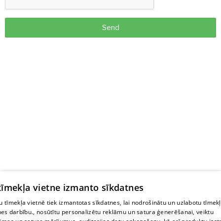
Send
 tīmekļa vietne izmanto sīkdatnes
 tīmekļa vietnē tiek izmantotas sīkdatnes, lai nodrošinātu un uzlabotu tīmek
nes darbību., nosūtītu personalizētu reklāmu un satura ģenerēšanai, veiktu