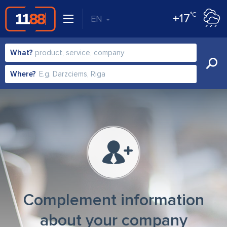
°C
+17
EN
What?
Where?
Complement information
about your company