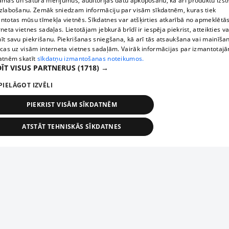
āmas un satura mērījumus, auditorijas datu apkopošanu, kā arī produktu izst
zlabošanu. Zemāk sniedzam informāciju par visām sīkdatnēm, kuras tiek
ntotas mūsu tīmekļa vietnēs. Sīkdatnes var atšķirties atkarībā no apmeklētā
rneta vietnes sadaļas. Lietotājam jebkurā brīdī ir iespēja piekrist, atteikties va
īt savu piekrišanu. Piekrišanas sniegšana, kā arī tās atsaukšana vai mainīša
ecas uz visām interneta vietnes sadaļām. Vairāk informācijas par izmantotaj
atnēm skatīt
sīkdatņu izmantošanas noteikumos.
ĪT VISUS PARTNERUS
(1718) →
PIELĀGOT IZVĒLI
PIEKRIST VISĀM SĪKDATNĒM
ATSTĀT TEHNISKĀS SĪKDATNES
TEHNISKĀS/OBLIGĀTĀS
STATISTIKAS
MĒRĶĒŠANA
FUNKCIONĀLĀS
NEKLASIFICĒTĀS
ehniskās/obligātās
Statistikas
Mērķēšana
Funkcionālās
Neklasificēt