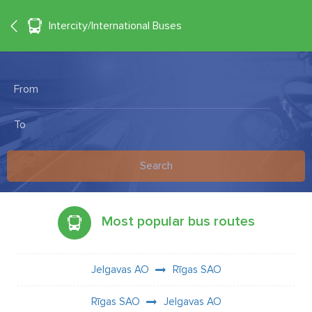
°C
+23
EN
Intercity/International Buses
Search
Most popular bus routes
Jelgavas AO
Rīgas SAO
Rīgas SAO
Jelgavas AO