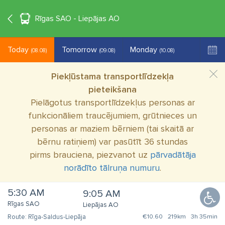
°C
+15
EN
Rīgas SAO - Liepājas AO
Today
Tomorrow
Monday
(08.08)
(09.08)
(10.08)
Piekļūstama transportlīdzekļa
pieteikšana
Pielāgotus transportlīdzekļus personas ar
funkcionāliem traucējumiem, grūtnieces un
personas ar maziem bērniem (tai skaitā ar
bērnu ratiņiem) var pasūtīt 36 stundas
pirms brauciena, piezvanot uz
pārvadātāja
norādīto tālruņa numuru
.
5:30 AM
9:05 AM
Rīgas SAO
Liepājas AO
Rīga-Saldus-Liepāja
€10.60
219km
3h 35min