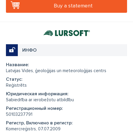
Buy a statement
ИНФО
Название:
Latvijas Vides, ģeoloģijas un meteoroloģijas centrs
Cтатус:
Reģistrēts
Юридическая информация:
Sabiedrība ar ierobežotu atbildību
Регистрационный номер:
50103237791
Регистр, Включено в регистр:
Komercreģistrs, 07.07.2009