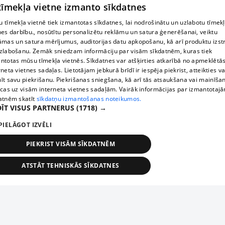
 tīmekļa vietne izmanto sīkdatnes
 tīmekļa vietnē tiek izmantotas sīkdatnes, lai nodrošinātu un uzlabotu tīmek
nes darbību., nosūtītu personalizētu reklāmu un satura ģenerēšanai, veiktu
āmas un satura mērījumus, auditorijas datu apkopošanu, kā arī produktu izst
zlabošanu. Zemāk sniedzam informāciju par visām sīkdatnēm, kuras tiek
ntotas mūsu tīmekļa vietnēs. Sīkdatnes var atšķirties atkarībā no apmeklētā
rneta vietnes sadaļas. Lietotājam jebkurā brīdī ir iespēja piekrist, atteikties va
īt savu piekrišanu. Piekrišanas sniegšana, kā arī tās atsaukšana vai mainīša
ecas uz visām interneta vietnes sadaļām. Vairāk informācijas par izmantotaj
atnēm skatīt
sīkdatņu izmantošanas noteikumos.
ĪT VISUS PARTNERUS
(1718) →
PIELĀGOT IZVĒLI
PIEKRIST VISĀM SĪKDATNĒM
ATSTĀT TEHNISKĀS SĪKDATNES
TEHNISKĀS/OBLIGĀTĀS
STATISTIKAS
MĒRĶĒŠANA
FUNKCIONĀLĀS
NEKLASIFICĒTĀS