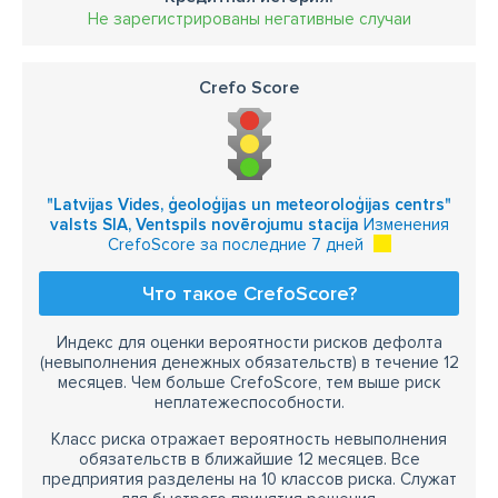
Не зарегистрированы негативные случаи
Crefo Score
"Latvijas Vides, ģeoloģijas un meteoroloģijas centrs"
valsts SIA, Ventspils novērojumu stacija
Изменения
CrefoScore за последние 7 дней
Что такое CrefoScore?
Индекс для оценки вероятности рисков дефолта
(невыполнения денежных обязательств) в течение 12
месяцев. Чем больше CrefoScore, тем выше риск
неплатежеспособности.
Класс риска отражает вероятность невыполнения
обязательств в ближайшие 12 месяцев. Все
предприятия разделены на 10 классов риска. Служат