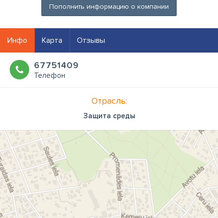
Пополнить информацию о компании
Инфо
Карта
Отзывы
67751409
Телефон
Отрасль:
Защита среды