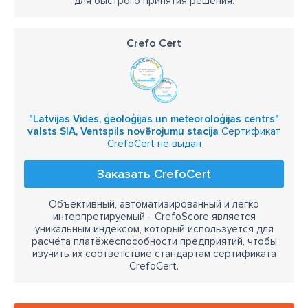
для быстрого принятия решения.
Crefo Cert
"Latvijas Vides, ģeoloģijas un meteoroloģijas centrs"
valsts SIA, Ventspils novērojumu stacija
Сертификат
CrefoCert не выдан
Заказать CrefoCert
Объективный, автоматизированный и легко
интерпретируемый - CrefoScore является
уникальным индексом, который используется для
расчёта платёжеспособности предприятий, чтобы
изучить их соответствие стандартам сертификата
CrefoCert.