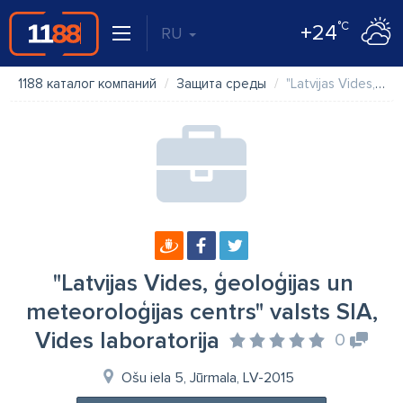
°C
+24
RU
1188 каталог компаний
Защита среды
"Latvijas Vides, ģeoloģijas un meteoroloģijas centrs" valsts SIA, Vides laboratorija
"Latvijas Vides, ģeoloģijas un
meteoroloģijas centrs" valsts SIA,
Vides laboratorija
0
Ošu iela 5, Jūrmala, LV-2015