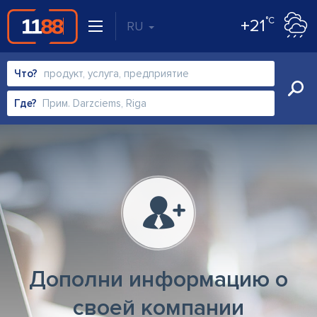
°C
+21
RU
Что?
Где?
Дополни информацию о
своей компании