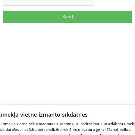
Send
 tīmekļa vietne izmanto sīkdatnes
 tīmekļa vietnē tiek izmantotas sīkdatnes, lai nodrošinātu un uzlabotu tīmek
nes darbību., nosūtītu personalizētu reklāmu un satura ģenerēšanai, veiktu