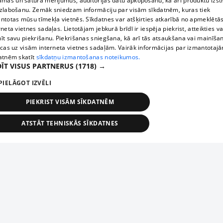
āmas un satura mērījumus, auditorijas datu apkopošanu, kā arī produktu izst
zlabošanu. Zemāk sniedzam informāciju par visām sīkdatnēm, kuras tiek
ntotas mūsu tīmekļa vietnēs. Sīkdatnes var atšķirties atkarībā no apmeklētā
rneta vietnes sadaļas. Lietotājam jebkurā brīdī ir iespēja piekrist, atteikties va
īt savu piekrišanu. Piekrišanas sniegšana, kā arī tās atsaukšana vai mainīša
ecas uz visām interneta vietnes sadaļām. Vairāk informācijas par izmantotaj
atnēm skatīt
sīkdatņu izmantošanas noteikumos.
ĪT VISUS PARTNERUS
(1718) →
PIELĀGOT IZVĒLI
PIEKRIST VISĀM SĪKDATNĒM
ATSTĀT TEHNISKĀS SĪKDATNES
TEHNISKĀS/OBLIGĀTĀS
STATISTIKAS
MĒRĶĒŠANA
FUNKCIONĀLĀS
NEKLASIFICĒTĀS
ehniskās/obligātās
Statistikas
Mērķēšana
Funkcionālās
Neklasificēt