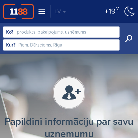
°C
+19
LV
Ko?
Kur?
Papildini informāciju par savu
uzņēmumu