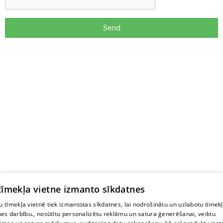
Send
 tīmekļa vietne izmanto sīkdatnes
 tīmekļa vietnē tiek izmantotas sīkdatnes, lai nodrošinātu un uzlabotu tīmek
nes darbību., nosūtītu personalizētu reklāmu un satura ģenerēšanai, veiktu