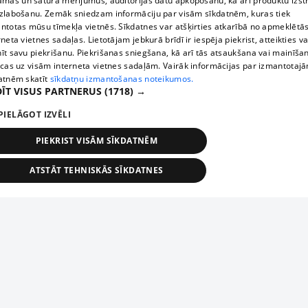
āmas un satura mērījumus, auditorijas datu apkopošanu, kā arī produktu izst
zlabošanu. Zemāk sniedzam informāciju par visām sīkdatnēm, kuras tiek
ntotas mūsu tīmekļa vietnēs. Sīkdatnes var atšķirties atkarībā no apmeklētā
rneta vietnes sadaļas. Lietotājam jebkurā brīdī ir iespēja piekrist, atteikties va
īt savu piekrišanu. Piekrišanas sniegšana, kā arī tās atsaukšana vai mainīša
ecas uz visām interneta vietnes sadaļām. Vairāk informācijas par izmantotaj
atnēm skatīt
sīkdatņu izmantošanas noteikumos.
ĪT VISUS PARTNERUS
(1718) →
PIELĀGOT IZVĒLI
PIEKRIST VISĀM SĪKDATNĒM
ATSTĀT TEHNISKĀS SĪKDATNES
TEHNISKĀS/OBLIGĀTĀS
STATISTIKAS
MĒRĶĒŠANA
FUNKCIONĀLĀS
NEKLASIFICĒTĀS
ehniskās/obligātās
Statistikas
Mērķēšana
Funkcionālās
Neklasificēt