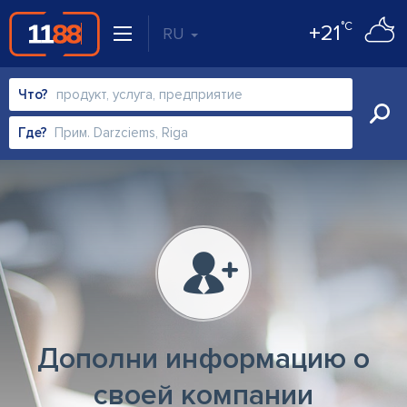
°C
+21
RU
Что?
Где?
Дополни информацию о
своей компании