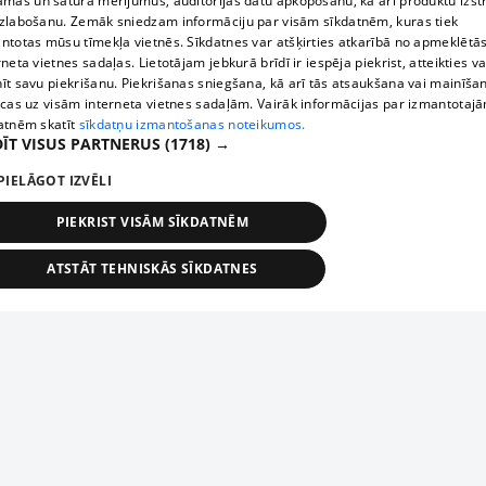
āmas un satura mērījumus, auditorijas datu apkopošanu, kā arī produktu izst
zlabošanu. Zemāk sniedzam informāciju par visām sīkdatnēm, kuras tiek
ntotas mūsu tīmekļa vietnēs. Sīkdatnes var atšķirties atkarībā no apmeklētā
rneta vietnes sadaļas. Lietotājam jebkurā brīdī ir iespēja piekrist, atteikties va
īt savu piekrišanu. Piekrišanas sniegšana, kā arī tās atsaukšana vai mainīša
ecas uz visām interneta vietnes sadaļām. Vairāk informācijas par izmantotaj
atnēm skatīt
sīkdatņu izmantošanas noteikumos.
ĪT VISUS PARTNERUS
(1718) →
PIELĀGOT IZVĒLI
PIEKRIST VISĀM SĪKDATNĒM
ATSTĀT TEHNISKĀS SĪKDATNES
TEHNISKĀS/OBLIGĀTĀS
STATISTIKAS
MĒRĶĒŠANA
FUNKCIONĀLĀS
NEKLASIFICĒTĀS
ehniskās/obligātās
Statistikas
Mērķēšana
Funkcionālās
Neklasificēt