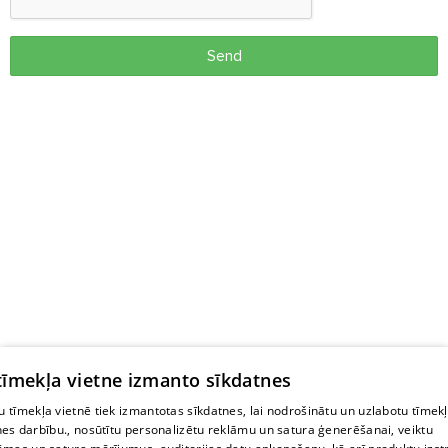
Send
 tīmekļa vietne izmanto sīkdatnes
 tīmekļa vietnē tiek izmantotas sīkdatnes, lai nodrošinātu un uzlabotu tīmek
nes darbību., nosūtītu personalizētu reklāmu un satura ģenerēšanai, veiktu