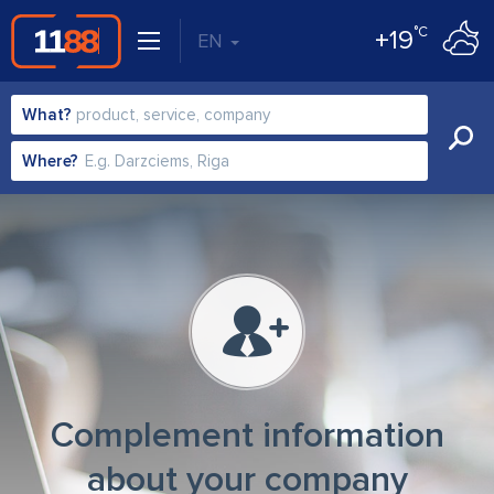
°C
+19
EN
What?
Where?
Complement information
about your company