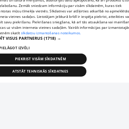
āmas un satura mērījumus, auditorijas datu apkopošanu, kā arī produktu izst
zlabošanu. Zemāk sniedzam informāciju par visām sīkdatnēm, kuras tiek
ntotas mūsu tīmekļa vietnēs. Sīkdatnes var atšķirties atkarībā no apmeklētā
rneta vietnes sadaļas. Lietotājam jebkurā brīdī ir iespēja piekrist, atteikties va
īt savu piekrišanu. Piekrišanas sniegšana, kā arī tās atsaukšana vai mainīša
ecas uz visām interneta vietnes sadaļām. Vairāk informācijas par izmantotaj
atnēm skatīt
sīkdatņu izmantošanas noteikumos.
ĪT VISUS PARTNERUS
(1718) →
PIELĀGOT IZVĒLI
PIEKRIST VISĀM SĪKDATNĒM
ATSTĀT TEHNISKĀS SĪKDATNES
TEHNISKĀS/OBLIGĀTĀS
STATISTIKAS
MĒRĶĒŠANA
FUNKCIONĀLĀS
NEKLASIFICĒTĀS
ehniskās/obligātās
Statistikas
Mērķēšana
Funkcionālās
Neklasificēt