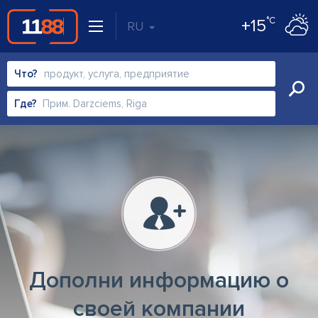
°C
+15
RU
Что?
Где?
Дополни информацию о
своей компании