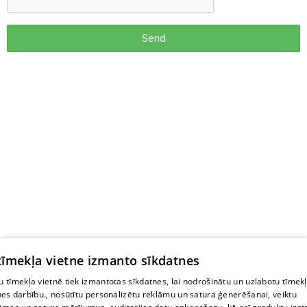
Send
 tīmekļa vietne izmanto sīkdatnes
 tīmekļa vietnē tiek izmantotas sīkdatnes, lai nodrošinātu un uzlabotu tīmek
nes darbību., nosūtītu personalizētu reklāmu un satura ģenerēšanai, veiktu