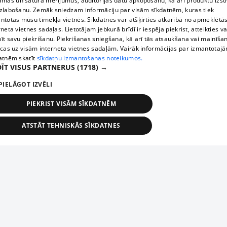
āmas un satura mērījumus, auditorijas datu apkopošanu, kā arī produktu izst
zlabošanu. Zemāk sniedzam informāciju par visām sīkdatnēm, kuras tiek
ntotas mūsu tīmekļa vietnēs. Sīkdatnes var atšķirties atkarībā no apmeklētā
rneta vietnes sadaļas. Lietotājam jebkurā brīdī ir iespēja piekrist, atteikties va
īt savu piekrišanu. Piekrišanas sniegšana, kā arī tās atsaukšana vai mainīša
ecas uz visām interneta vietnes sadaļām. Vairāk informācijas par izmantotaj
atnēm skatīt
sīkdatņu izmantošanas noteikumos.
ĪT VISUS PARTNERUS
(1718) →
PIELĀGOT IZVĒLI
PIEKRIST VISĀM SĪKDATNĒM
ATSTĀT TEHNISKĀS SĪKDATNES
TEHNISKĀS/OBLIGĀTĀS
STATISTIKAS
MĒRĶĒŠANA
FUNKCIONĀLĀS
NEKLASIFICĒTĀS
ehniskās/obligātās
Statistikas
Mērķēšana
Funkcionālās
Neklasificēt