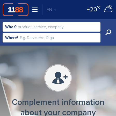
°C
+20
EN
What?
Where?
Complement information
about your company