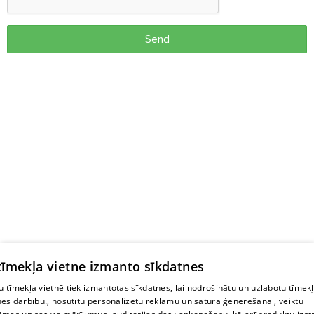
Send
 tīmekļa vietne izmanto sīkdatnes
 tīmekļa vietnē tiek izmantotas sīkdatnes, lai nodrošinātu un uzlabotu tīmek
nes darbību., nosūtītu personalizētu reklāmu un satura ģenerēšanai, veiktu