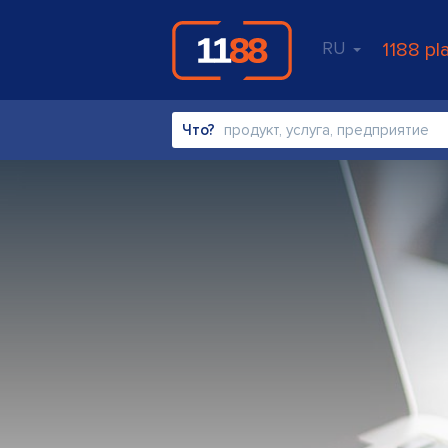
RU
1188 pl
Что?