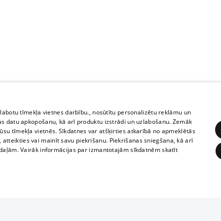
zlabotu tīmekļa vietnes darbību., nosūtītu personalizētu reklāmu un
as datu apkopošanu, kā arī produktu izstrādi un uzlabošanu. Zemāk
su tīmekļa vietnēs. Sīkdatnes var atšķirties atkarībā no apmeklētās
, atteikties vai mainīt savu piekrišanu. Piekrišanas sniegšana, kā arī
adaļām. Vairāk informācijas par izmantotajām sīkdatnēm skatīt
ĒRĶĒŠANA
FUNKCIONĀLĀS
NEKLASIFICĒTĀS