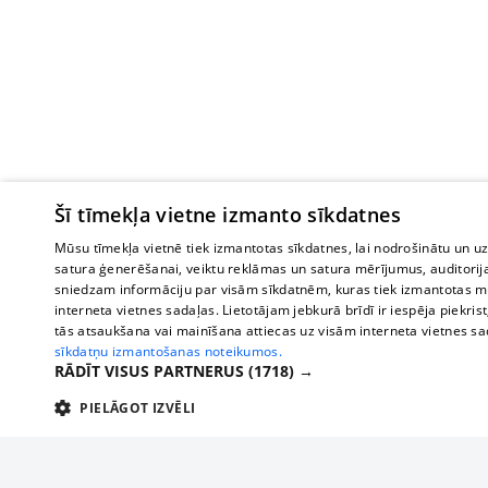
Šī tīmekļa vietne izmanto sīkdatnes
Mūsu tīmekļa vietnē tiek izmantotas sīkdatnes, lai nodrošinātu un u
satura ģenerēšanai, veiktu reklāmas un satura mērījumus, auditorij
sniedzam informāciju par visām sīkdatnēm, kuras tiek izmantotas mū
interneta vietnes sadaļas. Lietotājam jebkurā brīdī ir iespēja piekrist
tās atsaukšana vai mainīšana attiecas uz visām interneta vietnes s
sīkdatņu izmantošanas noteikumos.
RĀDĪT VISUS PARTNERUS
(1718) →
PIELĀGOT IZVĒLI
TEHNISKĀS/OBLIGĀTĀS
STATISTIKAS
M