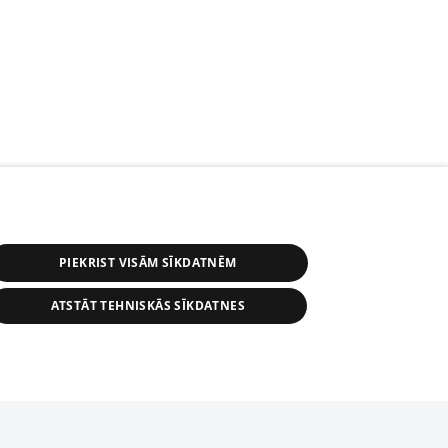
PIEKRIST VISĀM SĪKDATNĒM
ATSTĀT TEHNISKĀS SĪKDATNES