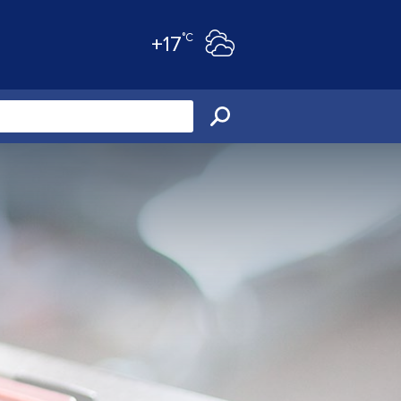
°C
+17