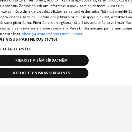
āmas un satura mērījumus, auditorijas datu apkopošanu, kā arī produktu izst
zlabošanu. Zemāk sniedzam informāciju par visām sīkdatnēm, kuras tiek
ntotas mūsu tīmekļa vietnēs. Sīkdatnes var atšķirties atkarībā no apmeklētā
rneta vietnes sadaļas. Lietotājam jebkurā brīdī ir iespēja piekrist, atteikties va
īt savu piekrišanu. Piekrišanas sniegšana, kā arī tās atsaukšana vai mainīša
ecas uz visām interneta vietnes sadaļām. Vairāk informācijas par izmantotaj
atnēm skatīt
sīkdatņu izmantošanas noteikumos.
ĪT VISUS PARTNERUS
(1718) →
PIELĀGOT IZVĒLI
PIEKRIST VISĀM SĪKDATNĒM
ATSTĀT TEHNISKĀS SĪKDATNES
TEHNISKĀS/OBLIGĀTĀS
STATISTIKAS
MĒRĶĒŠANA
FUNKCIONĀLĀS
NEKLASIFICĒTĀS
ehniskās/obligātās
Statistikas
Mērķēšana
Funkcionālās
Neklasificēt