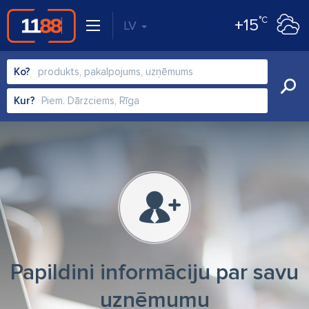
°C
+15
LV
Ko?
Kur?
Papildini informāciju par savu
uzņēmumu