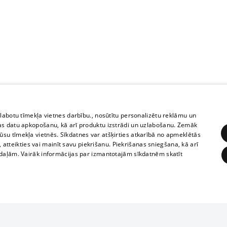
zlabotu tīmekļa vietnes darbību., nosūtītu personalizētu reklāmu un
as datu apkopošanu, kā arī produktu izstrādi un uzlabošanu. Zemāk
su tīmekļa vietnēs. Sīkdatnes var atšķirties atkarībā no apmeklētās
, atteikties vai mainīt savu piekrišanu. Piekrišanas sniegšana, kā arī
adaļām. Vairāk informācijas par izmantotajām sīkdatnēm skatīt
ĒRĶĒŠANA
FUNKCIONĀLĀS
NEKLASIFICĒTĀS