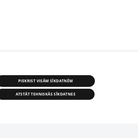
PIEKRIST VISĀM SĪKDATNĒM
ATSTĀT TEHNISKĀS SĪKDATNES