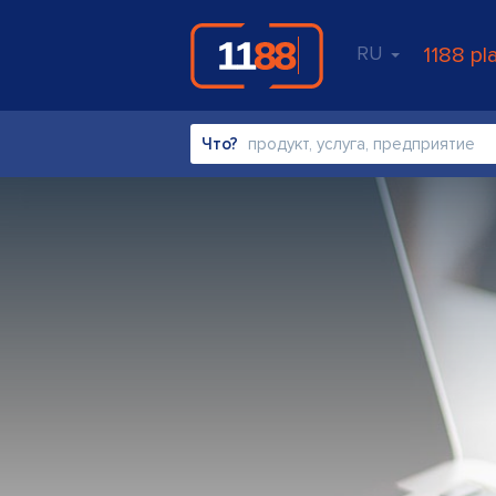
RU
1188 pl
Что?