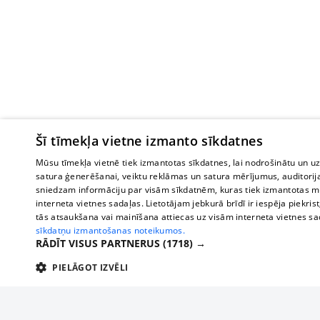
Šī tīmekļa vietne izmanto sīkdatnes
Mūsu tīmekļa vietnē tiek izmantotas sīkdatnes, lai nodrošinātu un u
satura ģenerēšanai, veiktu reklāmas un satura mērījumus, auditorij
sniedzam informāciju par visām sīkdatnēm, kuras tiek izmantotas mū
interneta vietnes sadaļas. Lietotājam jebkurā brīdī ir iespēja piekrist
tās atsaukšana vai mainīšana attiecas uz visām interneta vietnes s
sīkdatņu izmantošanas noteikumos.
RĀDĪT VISUS PARTNERUS
(1718) →
PIELĀGOT IZVĒLI
TEHNISKĀS/OBLIGĀTĀS
STATISTIKAS
M