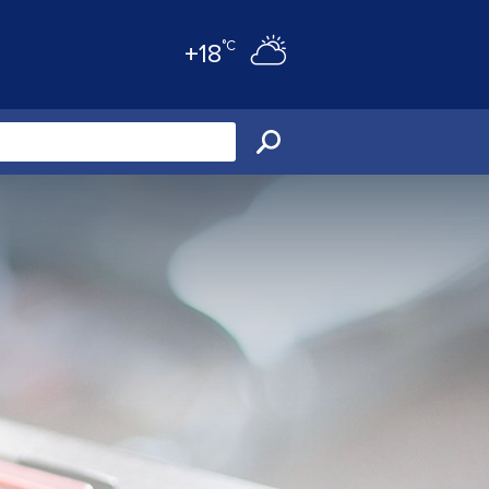
°C
+18