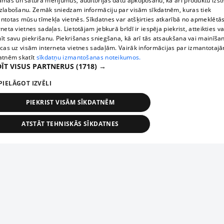
āmas un satura mērījumus, auditorijas datu apkopošanu, kā arī produktu izst
zlabošanu. Zemāk sniedzam informāciju par visām sīkdatnēm, kuras tiek
ntotas mūsu tīmekļa vietnēs. Sīkdatnes var atšķirties atkarībā no apmeklētā
rneta vietnes sadaļas. Lietotājam jebkurā brīdī ir iespēja piekrist, atteikties va
īt savu piekrišanu. Piekrišanas sniegšana, kā arī tās atsaukšana vai mainīša
ecas uz visām interneta vietnes sadaļām. Vairāk informācijas par izmantotaj
atnēm skatīt
sīkdatņu izmantošanas noteikumos.
ĪT VISUS PARTNERUS
(1718) →
PIELĀGOT IZVĒLI
PIEKRIST VISĀM SĪKDATNĒM
ATSTĀT TEHNISKĀS SĪKDATNES
TEHNISKĀS/OBLIGĀTĀS
STATISTIKAS
MĒRĶĒŠANA
FUNKCIONĀLĀS
NEKLASIFICĒTĀS
ehniskās/obligātās
Statistikas
Mērķēšana
Funkcionālās
Neklasificēt