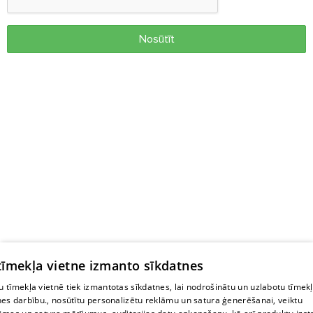
Nosūtīt
 tīmekļa vietne izmanto sīkdatnes
 tīmekļa vietnē tiek izmantotas sīkdatnes, lai nodrošinātu un uzlabotu tīmek
nes darbību., nosūtītu personalizētu reklāmu un satura ģenerēšanai, veiktu