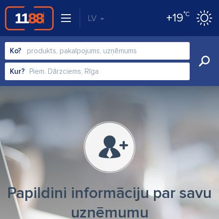
°C
+19
LV
Ko?
Kur?
Papildini informāciju par savu
uzņēmumu