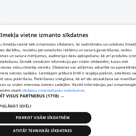
 tīmekļa vietne izmanto sīkdatnes
 tīmekļa vietnē tiek izmantotas sīkdatnes, lai nodrošinātu un uzlabotu tīmek
nes darbību., nosūtītu personalizētu reklāmu un satura ģenerēšanai, veiktu
āmas un satura mērījumus, auditorijas datu apkopošanu, kā arī produktu izst
zlabošanu. Zemāk sniedzam informāciju par visām sīkdatnēm, kuras tiek
ntotas mūsu tīmekļa vietnēs. Sīkdatnes var atšķirties atkarībā no apmeklētā
rneta vietnes sadaļas. Lietotājam jebkurā brīdī ir iespēja piekrist, atteikties va
īt savu piekrišanu. Piekrišanas sniegšana, kā arī tās atsaukšana vai mainīša
ecas uz visām interneta vietnes sadaļām. Vairāk informācijas par izmantotaj
atnēm skatīt
sīkdatņu izmantošanas noteikumos.
ĪT VISUS PARTNERUS
(1718) →
PIELĀGOT IZVĒLI
PIEKRIST VISĀM SĪKDATNĒM
ATSTĀT TEHNISKĀS SĪKDATNES