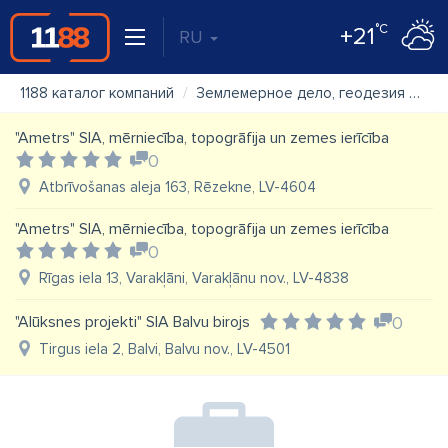
°C
+21
RU
1188 каталог компаний
Землемерное дело, геодезия
"A
"Ametrs" SIA, mērniecība, topogrāfija un zemes ierīcība
0
Atbrīvošanas aleja 163, Rēzekne, LV-4604
"Ametrs" SIA, mērniecība, topogrāfija un zemes ierīcība
0
Rīgas iela 13, Varakļāni, Varakļānu nov., LV-4838
"Alūksnes projekti" SIA Balvu birojs
0
Tirgus iela 2, Balvi, Balvu nov., LV-4501