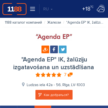
°C
+18
RU
1188 каталог компаний
Жалюзи
"Agenda EP" IK, žalūziju izgatavošana un uzstādīšana
"Agenda EP" IK, žalūziju
izgatavošana un uzstādīšana
7
Ludzas iela 42a - 56, Rīga, LV-1003
Как добраться?