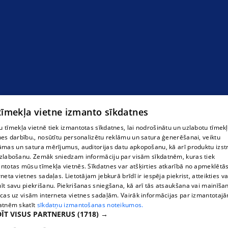
 tīmekļa vietne izmanto sīkdatnes
 tīmekļa vietnē tiek izmantotas sīkdatnes, lai nodrošinātu un uzlabotu tīmek
nes darbību., nosūtītu personalizētu reklāmu un satura ģenerēšanai, veiktu
āmas un satura mērījumus, auditorijas datu apkopošanu, kā arī produktu izst
zlabošanu. Zemāk sniedzam informāciju par visām sīkdatnēm, kuras tiek
ntotas mūsu tīmekļa vietnēs. Sīkdatnes var atšķirties atkarībā no apmeklētā
rneta vietnes sadaļas. Lietotājam jebkurā brīdī ir iespēja piekrist, atteikties va
īt savu piekrišanu. Piekrišanas sniegšana, kā arī tās atsaukšana vai mainīša
ecas uz visām interneta vietnes sadaļām. Vairāk informācijas par izmantotaj
atnēm skatīt
sīkdatņu izmantošanas noteikumos.
ĪT VISUS PARTNERUS
(1718) →