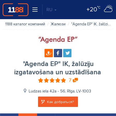
°C
+20
RU
1188 каталог компаний
Жалюзи
"Agenda EP" IK, žalūziju izgatavošana un uzstādīšana
"Agenda EP" IK, žalūziju
izgatavošana un uzstādīšana
7
Ludzas iela 42a - 56, Rīga, LV-1003
Как добраться?