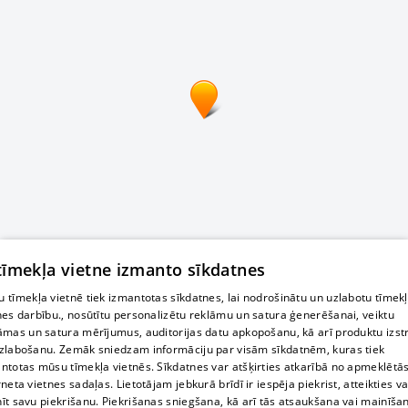
 tīmekļa vietne izmanto sīkdatnes
 tīmekļa vietnē tiek izmantotas sīkdatnes, lai nodrošinātu un uzlabotu tīmek
nes darbību., nosūtītu personalizētu reklāmu un satura ģenerēšanai, veiktu
āmas un satura mērījumus, auditorijas datu apkopošanu, kā arī produktu izst
zlabošanu. Zemāk sniedzam informāciju par visām sīkdatnēm, kuras tiek
ntotas mūsu tīmekļa vietnēs. Sīkdatnes var atšķirties atkarībā no apmeklētā
rneta vietnes sadaļas. Lietotājam jebkurā brīdī ir iespēja piekrist, atteikties va
īt savu piekrišanu. Piekrišanas sniegšana, kā arī tās atsaukšana vai mainīša