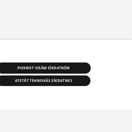
PIEKRIST VISĀM SĪKDATNĒM
ATSTĀT TEHNISKĀS SĪKDATNES