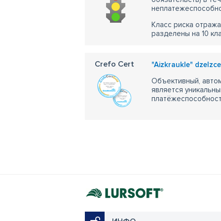
неплатежеспособно
Класс риска отража
разделены на 10 кл
Crefo Cert
"Aizkraukle" dzelzce
Объективный, автом
является уникальны
платёжеспособности