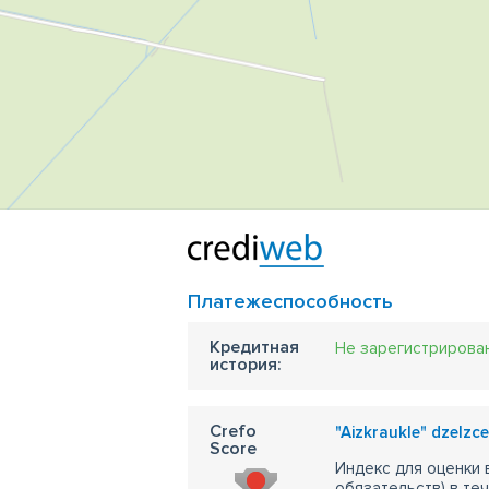
Платежеспособность
Кредитная
Не зарегистрирова
история:
Crefo
"Aizkraukle" dzelzce
Score
Индекс для оценки
обязательств) в те