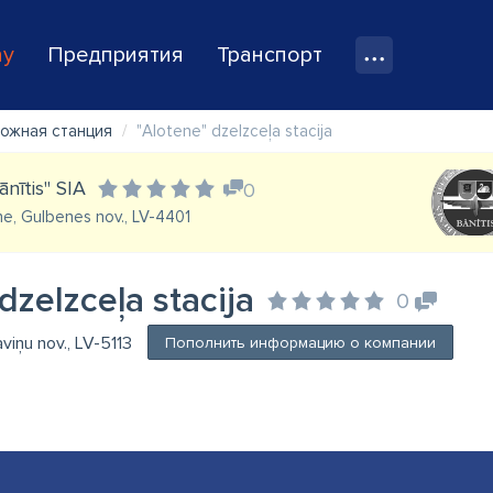
ay
Предприятия
Транспорт
ожная станция
"Alotene" dzelzceļa stacija
nītis" SIA
0
ne, Gulbenes nov., LV-4401
dzelzceļa stacija
0
aviņu nov., LV-5113
Пополнить информацию о компании