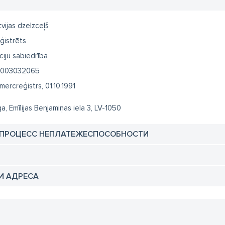
tvijas dzelzceļš
ģistrēts
ciju sabiedrība
003032065
mercreģistrs, 01.10.1991
ga, Emīlijas Benjamiņas iela 3, LV-1050
 ПРОЦЕСС НЕПЛАТЕЖЕСПОСОБНОСТИ
И АДРЕСА