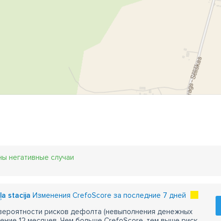
ны негативные случаи
ļa stacija
Изменения CrefoScore за последние 7 дней
 вероятности рисков дефолта (невыполнения денежных
чение 12 месяцев. Чем больше CrefoScore, тем выше риск