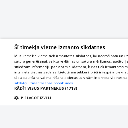
Šī tīmekļa vietne izmanto sīkdatnes
Mūsu tīmekļa vietnē tiek izmantotas sīkdatnes, lai nodrošinātu un u
satura ģenerēšanai, veiktu reklāmas un satura mērījumus, auditorij
sniedzam informāciju par visām sīkdatnēm, kuras tiek izmantotas mū
interneta vietnes sadaļas. Lietotājam jebkurā brīdī ir iespēja piekrist
tās atsaukšana vai mainīšana attiecas uz visām interneta vietnes s
sīkdatņu izmantošanas noteikumos.
RĀDĪT VISUS PARTNERUS
(1718) →
PIELĀGOT IZVĒLI
TEHNISKĀS/OBLIGĀTĀS
STATISTIKAS
M