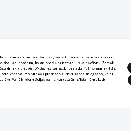
zlabotu tīmekļa vietnes darbību., nosūtītu personalizētu reklāmu un
as datu apkopošanu, kā arī produktu izstrādi un uzlabošanu. Zemāk
su tīmekļa vietnēs. Sīkdatnes var atšķirties atkarībā no apmeklētās
, atteikties vai mainīt savu piekrišanu. Piekrišanas sniegšana, kā arī
adaļām. Vairāk informācijas par izmantotajām sīkdatnēm skatīt
ĒRĶĒŠANA
FUNKCIONĀLĀS
NEKLASIFICĒTĀS