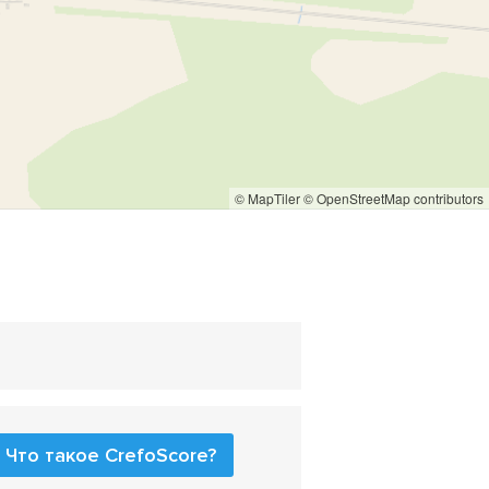
© MapTiler
© OpenStreetMap contributors
Что такое CrefoScore?