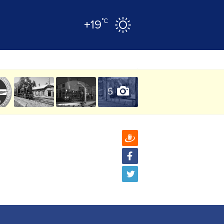
°C
+19
5