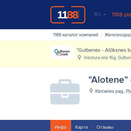
RU
1188 pl
1188 каталог компаний
Железнодор
"Gulbenes - Alūksnes bā
Viestura iela 16g, Gulbe
"Alotene" 
Klintaines pag., Pļ
Инфо
Карта
Отзывы