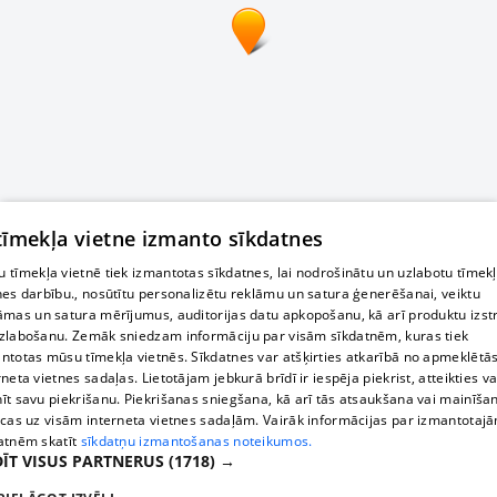
 tīmekļa vietne izmanto sīkdatnes
 tīmekļa vietnē tiek izmantotas sīkdatnes, lai nodrošinātu un uzlabotu tīmek
nes darbību., nosūtītu personalizētu reklāmu un satura ģenerēšanai, veiktu
āmas un satura mērījumus, auditorijas datu apkopošanu, kā arī produktu izst
zlabošanu. Zemāk sniedzam informāciju par visām sīkdatnēm, kuras tiek
ntotas mūsu tīmekļa vietnēs. Sīkdatnes var atšķirties atkarībā no apmeklētā
rneta vietnes sadaļas. Lietotājam jebkurā brīdī ir iespēja piekrist, atteikties va
īt savu piekrišanu. Piekrišanas sniegšana, kā arī tās atsaukšana vai mainīša
ecas uz visām interneta vietnes sadaļām. Vairāk informācijas par izmantotaj
atnēm skatīt
sīkdatņu izmantošanas noteikumos.
ĪT VISUS PARTNERUS
(1718) →