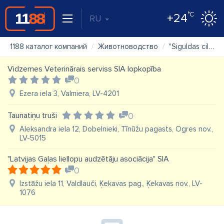
°C
+24
RU
1188 каталог компаний
Животноводство
"Siguldas ciltslietu un mākslīgās apsēklošanas stacija" AS
Vidzemes Veterinārais serviss SIA lopkopība
0
Ezera iela 3, Valmiera, LV-4201
Taunatiņu truši
0
Aleksandra iela 12, Dobelnieki, Tīnūžu pagasts, Ogres nov.,
LV-5015
"Latvijas Gaļas liellopu audzētāju asociācija" SIA
0
Izstāžu iela 11, Valdlauči, Ķekavas pag., Ķekavas nov., LV-
1076