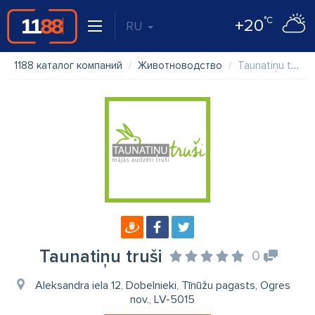
°C
+20
RU
1188 каталог компаний
Животноводство
Taunatiņu truši
Taunatiņu truši
0
Aleksandra iela 12, Dobelnieki, Tīnūžu pagasts, Ogres
nov., LV-5015