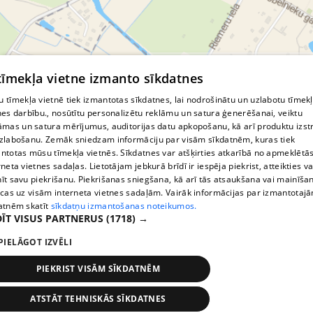
© MapTiler
© OpenStreetMap contributors
 tīmekļa vietne izmanto sīkdatnes
 tīmekļa vietnē tiek izmantotas sīkdatnes, lai nodrošinātu un uzlabotu tīmek
nes darbību., nosūtītu personalizētu reklāmu un satura ģenerēšanai, veiktu
āmas un satura mērījumus, auditorijas datu apkopošanu, kā arī produktu izst
zlabošanu. Zemāk sniedzam informāciju par visām sīkdatnēm, kuras tiek
ntotas mūsu tīmekļa vietnēs. Sīkdatnes var atšķirties atkarībā no apmeklētā
rneta vietnes sadaļas. Lietotājam jebkurā brīdī ir iespēja piekrist, atteikties va
īt savu piekrišanu. Piekrišanas sniegšana, kā arī tās atsaukšana vai mainīša
ecas uz visām interneta vietnes sadaļām. Vairāk informācijas par izmantotaj
atnēm skatīt
sīkdatņu izmantošanas noteikumos.
ĪT VISUS PARTNERUS
(1718) →
PIELĀGOT IZVĒLI
PIEKRIST VISĀM SĪKDATNĒM
ATSTĀT TEHNISKĀS SĪKDATNES