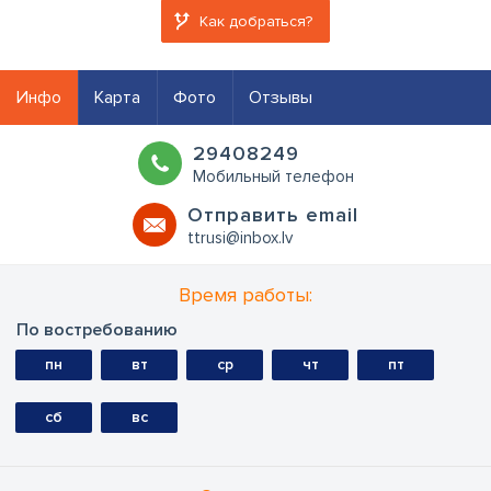
Как добраться?
Инфо
Карта
Фото
Отзывы
29408249
Мобильный телефон
Oтправить email
ttrusi@inbox.lv
Время работы:
По востребованию
пн
вт
ср
чт
пт
сб
вс