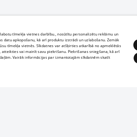
zlabotu tīmekļa vietnes darbību., nosūtītu personalizētu reklāmu un
as datu apkopošanu, kā arī produktu izstrādi un uzlabošanu. Zemāk
su tīmekļa vietnēs. Sīkdatnes var atšķirties atkarībā no apmeklētās
, atteikties vai mainīt savu piekrišanu. Piekrišanas sniegšana, kā arī
adaļām. Vairāk informācijas par izmantotajām sīkdatnēm skatīt
ĒRĶĒŠANA
FUNKCIONĀLĀS
NEKLASIFICĒTĀS
Полное или ч
obligātās
Statistikas
Mērķēšana
Funkcionālās
Neklasificētās
копирование 
любой форме 
eklēt un pārlūkot tīmekļa vietni un izmantot tās piedāvātās iespējas. Bez šīm sīkdatnēm 
запрещается 
иятия
В кинотеатрах
информации. 