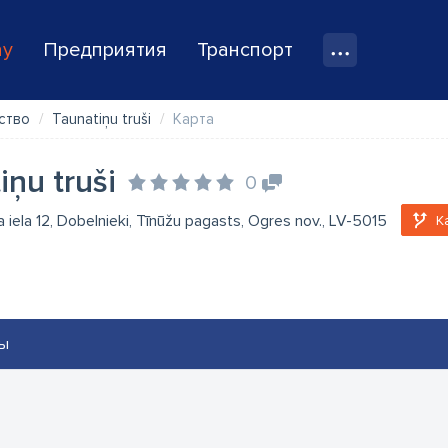
ay
Предприятия
Транспорт
ство
Taunatiņu truši
Карта
iņu truši
0
 iela 12, Dobelnieki, Tīnūžu pagasts, Ogres nov., LV-5015
К
ы