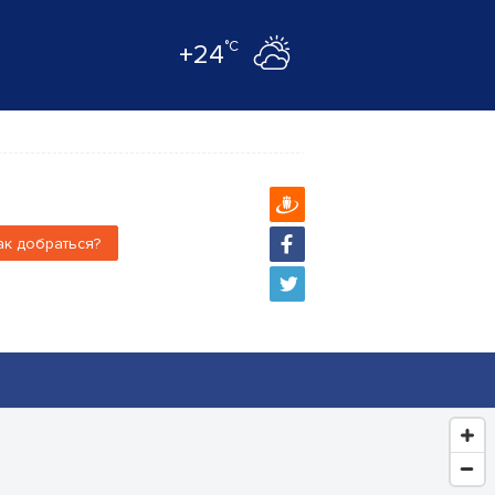
°C
+24
ак добраться?