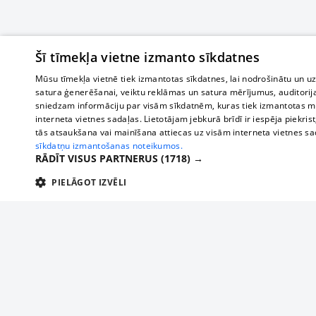
Šī tīmekļa vietne izmanto sīkdatnes
Mūsu tīmekļa vietnē tiek izmantotas sīkdatnes, lai nodrošinātu un u
satura ģenerēšanai, veiktu reklāmas un satura mērījumus, auditorij
sniedzam informāciju par visām sīkdatnēm, kuras tiek izmantotas mū
interneta vietnes sadaļas. Lietotājam jebkurā brīdī ir iespēja piekrist
tās atsaukšana vai mainīšana attiecas uz visām interneta vietnes s
sīkdatņu izmantošanas noteikumos.
RĀDĪT VISUS PARTNERUS
(1718) →
PIELĀGOT IZVĒLI
TEHNISKĀS/OBLIGĀTĀS
STATISTIKAS
M
Tehniskās/
Tehniskās/obligātās sīkdatnes nepieciešamas, lai lietotājs varētu brīvi apm
lietotājam nepieciešamo informāciju.
О нас
Предпр