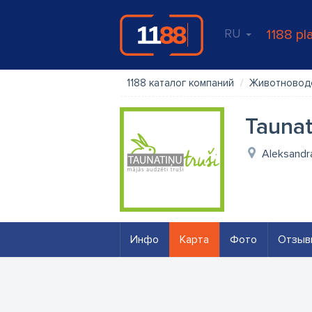
RU
1188 pl
1188 каталог компаний
Животновод
Taunat
Aleksandra
Инфо
Карта
Фото
Отзыв