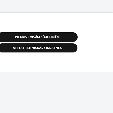
PIEKRIST VISĀM SĪKDATNĒM
ATSTĀT TEHNISKĀS SĪKDATNES
астичное распространение или
информации из баз данных 1188 в
строго запрещено. Также
tīmekļa vietne nevarēs pilnvērtīgi darboties un sniegt
автоматическое скачивание
Перепубликация любого материала,