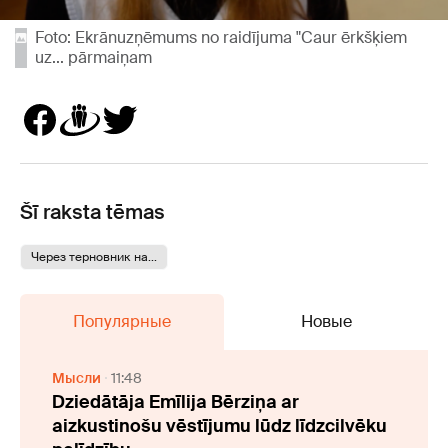
Foto: Ekrānuzņēmums no raidījuma "Caur ērkšķiem
uz... pārmaiņam
Šī raksta tēmas
Через терновник на...
Популярные
Новые
Мысли
11:48
Dziedātāja Emīlija Bērziņa ar
aizkustinošu vēstījumu lūdz līdzcilvēku