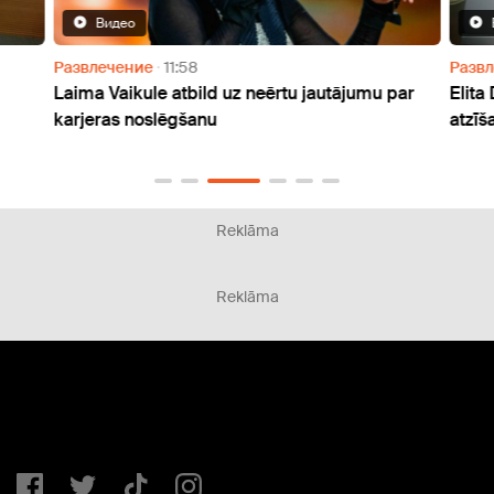
Видео
Развлечение
11:58
Разв
Laima Vaikule atbild uz neērtu jautājumu par
Elita
karjeras noslēgšanu
atzīš
Reklāma
Reklāma