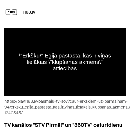
1188.lv
https://play.1188.lv/pasmaju-tv-sovi/caur-erkskiem-uz-parmainam-
94/erksku_egija_pastasta_kas_ir_vinas_lielakais_klupsanas_akmens_
1240545/
TV kanālos "STV Pirmā!" un "360TV" ceturtdienu