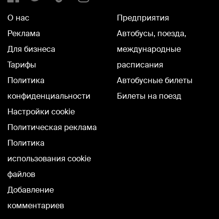
О нас
Предприятия
Реклама
Автобусы, поезда,
Для бизнеса
международные
Тарифы
расписания
Политика
Автобусные билеты
конфиденциальности
Билеты на поезд
Настройки cookie
Политическая реклама
Политика
использования cookie
файлов
Добавление
комментариев