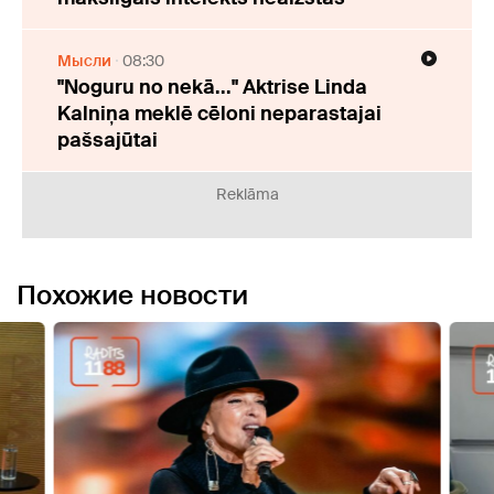
Мысли
08:30
"Noguru no nekā..." Aktrise Linda
Kalniņa meklē cēloni neparastajai
pašsajūtai
Reklāma
Похожие новости