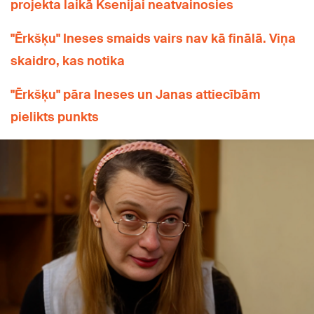
projekta laikā Ksenijai neatvainosies
"Ērkšķu" Ineses smaids vairs nav kā finālā. Viņa
skaidro, kas notika
"Ērkšķu" pāra Ineses un Janas attiecībām
pielikts punkts