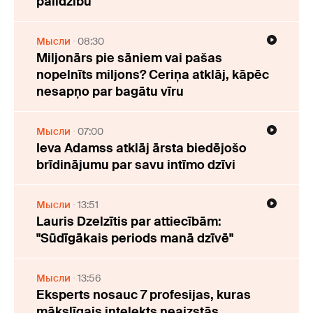
palīdzību
Мысли
08:30
Miljonārs pie sāniem vai pašas
nopelnīts miljons? Ceriņa atklāj, kāpēc
nesapņo par bagātu vīru
Мысли
07:00
Ieva Adamss atklāj ārsta biedējošo
brīdinājumu par savu intīmo dzīvi
Мысли
13:51
Lauris Dzelzītis par attiecībām:
"Sūdīgākais periods manā dzīvē"
Мысли
13:56
Eksperts nosauc 7 profesijas, kuras
mākslīgais intelekts neaizstās