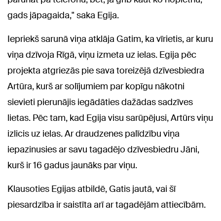
gads jāpagaida," saka Egija.
Iepriekš sarunā viņa atklāja Gatim, ka vīrietis, ar kuru
viņa dzīvoja Rīgā, viņu izmeta uz ielas. Egija pēc
projekta atgriezās pie sava toreizējā dzīvesbiedra
Artūra, kurš ar solījumiem par kopīgu nākotni
sievieti pierunājis iegādāties dažādas sadzīves
lietas. Pēc tam, kad Egija visu sarūpējusi, Artūrs viņu
izlicis uz ielas. Ar draudzenes palīdzību viņa
iepazinusies ar savu tagadējo dzīvesbiedru Jāni,
kurš ir 16 gadus jaunāks par viņu.
Klausoties Egijas atbildē, Gatis jautā, vai šī
piesardzība ir saistīta arī ar tagadējām attiecībām.