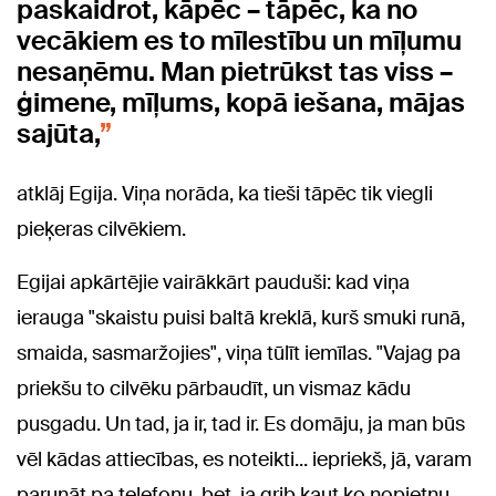
paskaidrot, kāpēc – tāpēc, ka no
vecākiem es to mīlestību un mīļumu
nesaņēmu. Man pietrūkst tas viss –
ģimene, mīļums, kopā iešana, mājas
sajūta,
atklāj Egija. Viņa norāda, ka tieši tāpēc tik viegli
pieķeras cilvēkiem.
Egijai apkārtējie vairākkārt pauduši: kad viņa
ierauga "skaistu puisi baltā kreklā, kurš smuki runā,
smaida, sasmaržojies", viņa tūlīt iemīlas. "Vajag pa
priekšu to cilvēku pārbaudīt, un vismaz kādu
pusgadu. Un tad, ja ir, tad ir. Es domāju, ja man būs
vēl kādas attiecības, es noteikti... iepriekš, jā, varam
parunāt pa telefonu, bet, ja grib kaut ko nopietnu,