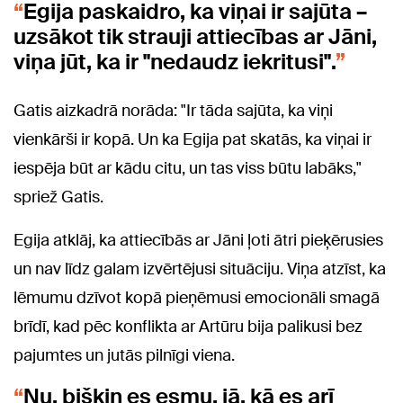
Egija paskaidro, ka viņai ir sajūta –
uzsākot tik strauji attiecības ar Jāni,
viņa jūt, ka ir "nedaudz iekritusi".
Gatis aizkadrā norāda: "Ir tāda sajūta, ka viņi
vienkārši ir kopā. Un ka Egija pat skatās, ka viņai ir
iespēja būt ar kādu citu, un tas viss būtu labāks,"
spriež Gatis.
Egija atklāj, ka attiecībās ar Jāni ļoti ātri pieķērusies
un nav līdz galam izvērtējusi situāciju. Viņa atzīst, ka
lēmumu dzīvot kopā pieņēmusi emocionāli smagā
brīdī, kad pēc konflikta ar Artūru bija palikusi bez
pajumtes un jutās pilnīgi viena.
Nu, bišķiņ es esmu, jā, kā es arī