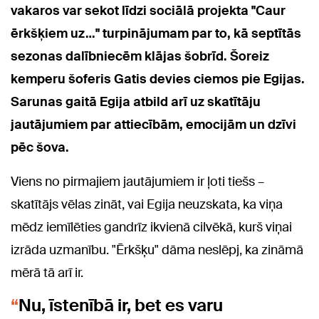
vakaros var sekot līdzi sociālā projekta "Caur
ērkšķiem uz…" turpinājumam par to, kā septītās
sezonas dalībniecēm klājas šobrīd. Šoreiz
kemperu šoferis Gatis devies ciemos pie Egijas.
Sarunas gaitā Egija atbild arī uz skatītāju
jautājumiem par attiecībām, emocijām un dzīvi
pēc šova.
Viens no pirmajiem jautājumiem ir ļoti tiešs –
skatītājs vēlas zināt, vai Egija neuzskata, ka viņa
mēdz iemīlēties gandrīz ikvienā cilvēkā, kurš viņai
izrāda uzmanību. "Ērkšķu" dāma neslēpj, ka zināmā
mērā tā arī ir.
Nu, īstenībā ir, bet es varu