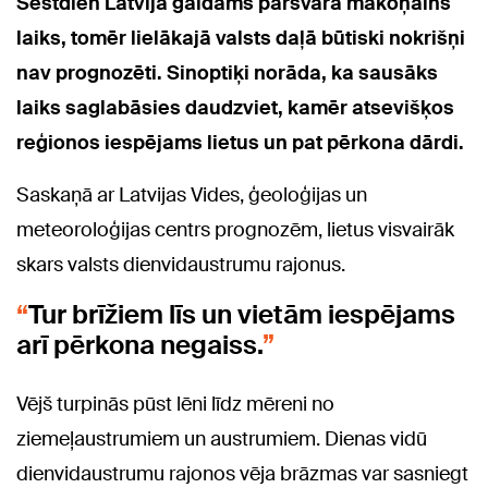
Sestdien Latvijā gaidāms pārsvarā mākoņains
laiks, tomēr lielākajā valsts daļā būtiski nokrišņi
nav prognozēti. Sinoptiķi norāda, ka sausāks
laiks saglabāsies daudzviet, kamēr atsevišķos
reģionos iespējams lietus un pat pērkona dārdi.
Saskaņā ar Latvijas Vides, ģeoloģijas un
meteoroloģijas centrs prognozēm, lietus visvairāk
skars valsts dienvidaustrumu rajonus.
Tur brīžiem līs un vietām iespējams
arī pērkona negaiss.
Vējš turpinās pūst lēni līdz mēreni no
ziemeļaustrumiem un austrumiem. Dienas vidū
dienvidaustrumu rajonos vēja brāzmas var sasniegt