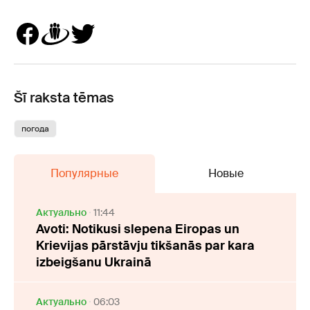
Šī raksta tēmas
погода
Популярные
Новые
Актуально
11:44
Avoti: Notikusi slepena Eiropas un
Krievijas pārstāvju tikšanās par kara
izbeigšanu Ukrainā
Актуально
06:03