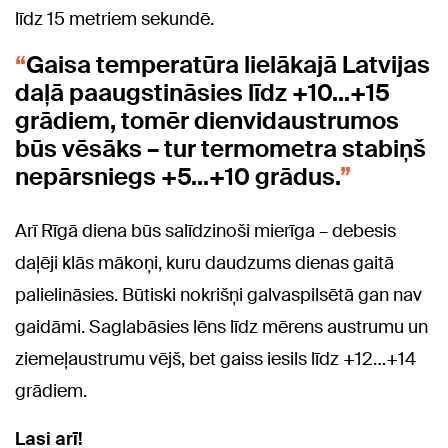
līdz 15 metriem sekundē.
Gaisa temperatūra lielākajā Latvijas
daļā paaugstināsies līdz +10…+15
grādiem, tomēr dienvidaustrumos
būs vēsāks – tur termometra stabiņš
nepārsniegs +5…+10 grādus.
Arī Rīgā diena būs salīdzinoši mierīga – debesis
daļēji klās mākoņi, kuru daudzums dienas gaitā
palielināsies. Būtiski nokrišņi galvaspilsētā gan nav
gaidāmi. Saglabāsies lēns līdz mērens austrumu un
ziemeļaustrumu vējš, bet gaiss iesils līdz +12…+14
grādiem.
Lasi arī!