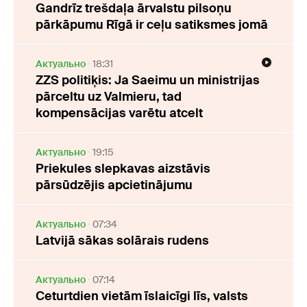
Gandrīz trešdaļa ārvalstu pilsoņu
pārkāpumu Rīgā ir ceļu satiksmes jomā
Актуально
18:31
ZZS politiķis: Ja Saeimu un ministrijas
pārceltu uz Valmieru, tad
kompensācijas varētu atcelt
Актуально
19:15
Priekules slepkavas aizstāvis
pārsūdzējis apcietinājumu
Актуально
07:34
Latvijā sākas solārais rudens
Актуально
07:14
Ceturtdien vietām īslaicīgi līs, valsts