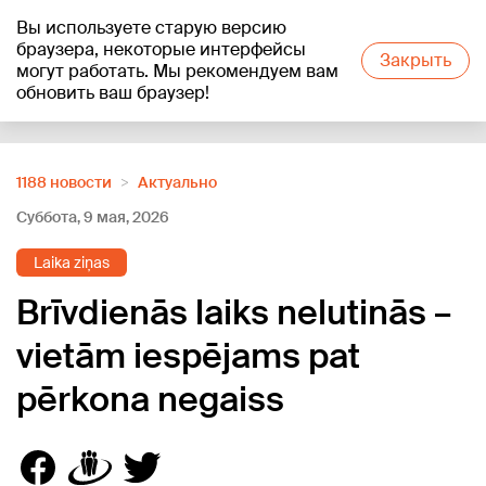
Вы используете старую версию
+20
°C
браузера, некоторые интерфейсы
Закрыть
могут работать. Мы рекомендуем вам
обновить ваш браузер!
Reklāma
1188 новости
Актуально
Суббота, 9 мая, 2026
Laika ziņas
Brīvdienās laiks nelutinās –
vietām iespējams pat
pērkona negaiss