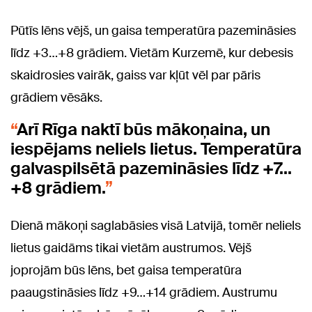
Pūtīs lēns vējš, un gaisa temperatūra pazemināsies
līdz +3…+8 grādiem. Vietām Kurzemē, kur debesis
skaidrosies vairāk, gaiss var kļūt vēl par pāris
grādiem vēsāks.
Arī Rīga naktī būs mākoņaina, un
iespējams neliels lietus. Temperatūra
galvaspilsētā pazemināsies līdz +7…
+8 grādiem.
Dienā mākoņi saglabāsies visā Latvijā, tomēr neliels
lietus gaidāms tikai vietām austrumos. Vējš
joprojām būs lēns, bet gaisa temperatūra
paaugstināsies līdz +9…+14 grādiem. Austrumu