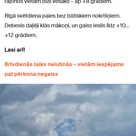
rajonos vietām būs vēsāks – ap +8 grādiem.
Rīgā svētdiena paies bez būtiskiem nokrišņiem.
Debesis daļēji klās mākoņi, un gaiss iesils līdz +10…
+12 grādiem.
Lasi arī!
Brīvdienās laiks nelutinās – vietām iespējams
pat pērkona negaiss