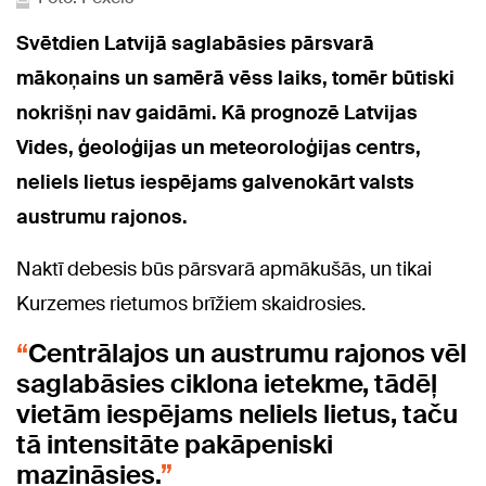
Svētdien Latvijā saglabāsies pārsvarā
mākoņains un samērā vēss laiks, tomēr būtiski
nokrišņi nav gaidāmi. Kā prognozē Latvijas
Vides, ģeoloģijas un meteoroloģijas centrs,
neliels lietus iespējams galvenokārt valsts
austrumu rajonos.
Naktī debesis būs pārsvarā apmākušās, un tikai
Kurzemes rietumos brīžiem skaidrosies.
Centrālajos un austrumu rajonos vēl
saglabāsies ciklona ietekme, tādēļ
vietām iespējams neliels lietus, taču
tā intensitāte pakāpeniski
mazināsies.