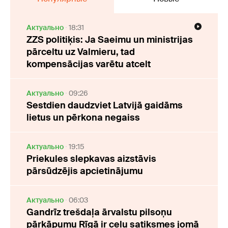
Актуально
18:31
ZZS politiķis: Ja Saeimu un ministrijas
pārceltu uz Valmieru, tad
kompensācijas varētu atcelt
Актуально
09:26
Sestdien daudzviet Latvijā gaidāms
lietus un pērkona negaiss
Актуально
19:15
Priekules slepkavas aizstāvis
pārsūdzējis apcietinājumu
Актуально
06:03
Gandrīz trešdaļa ārvalstu pilsoņu
pārkāpumu Rīgā ir ceļu satiksmes jomā