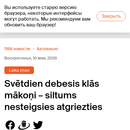
Вы используете старую версию
+20
°C
браузера, некоторые интерфейсы
Закрыть
могут работать. Мы рекомендуем вам
обновить ваш браузер!
Reklāma
1188 новости
Актуально
Воскресенье, 10 мая, 2026
Laika ziņas
Svētdien debesis klās
mākoņi – siltums
nesteigsies atgriezties