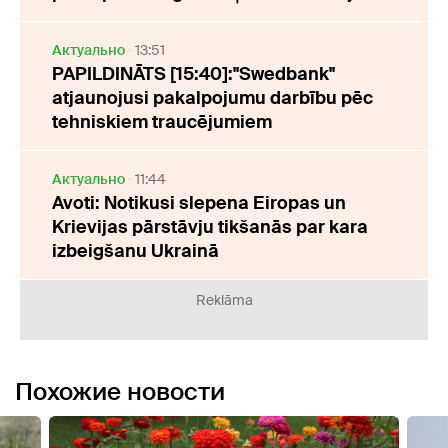
Актуально
13:51
PAPILDINĀTS [15:40]:"Swedbank"
atjaunojusi pakalpojumu darbību pēc
tehniskiem traucējumiem
Актуально
11:44
Avoti: Notikusi slepena Eiropas un
Krievijas pārstāvju tikšanās par kara
izbeigšanu Ukrainā
Reklāma
Похожие новости