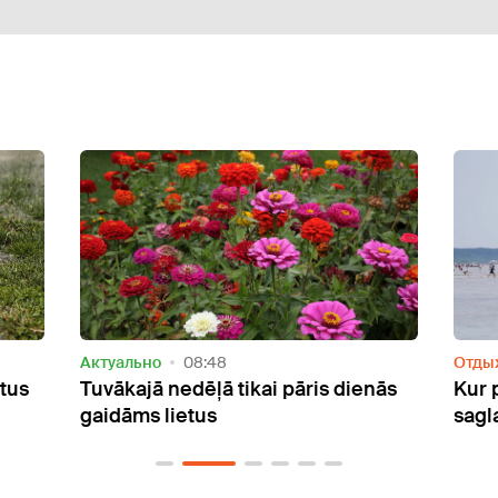
Отдых
07:55
Акту
nās
Kur peldēties? Siltākais ūdens jūrā
Eiro
saglabājas Vidzemes piekrastē
vilni