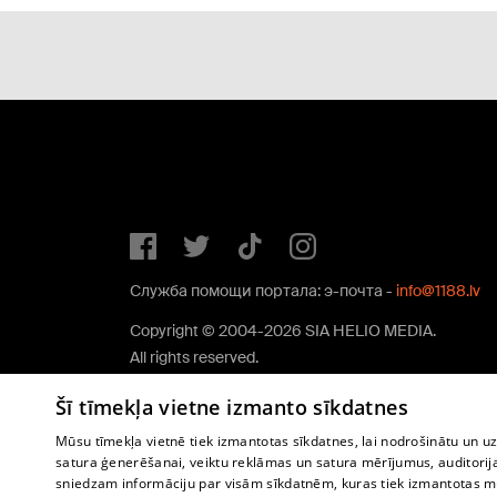
Служба помощи портала: э-почта -
info@1188.lv
Copyright © 2004-2026 SIA HELIO MEDIA.
All rights reserved.
Šī tīmekļa vietne izmanto sīkdatnes
Mūsu tīmekļa vietnē tiek izmantotas sīkdatnes, lai nodrošinātu un u
satura ģenerēšanai, veiktu reklāmas un satura mērījumus, auditorij
sniedzam informāciju par visām sīkdatnēm, kuras tiek izmantotas mū