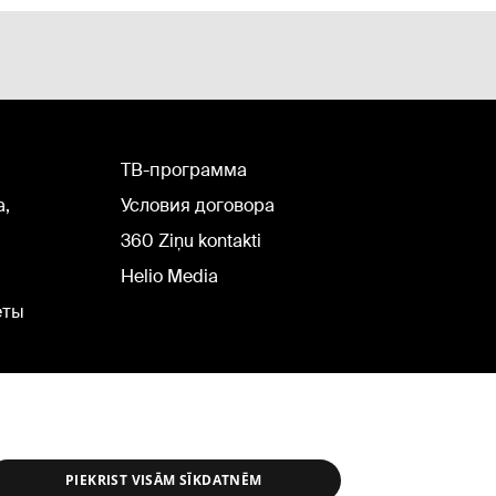
TВ-программа
а,
Условия договора
360 Ziņu kontakti
Helio Media
еты
PIEKRIST VISĀM SĪKDATNĒM