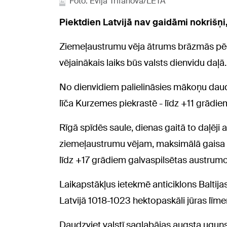
Foto: Evija Trifanova/LETA
Piektdien Latvijā nav gaidāmi nokrišņi
Ziemeļaustrumu vēja ātrums brāzmās pē
vējainākais laiks būs valsts dienvidu daļā.
No dienvidiem palielināsies mākoņu daudz
līča Kurzemes piekrastē - līdz +11 grādie
Rīgā spīdēs saule, dienas gaitā to daļēj
ziemeļaustrumu vējam, maksimālā gaisa
līdz +17 grādiem galvaspilsētas austrumo
Laikapstākļus ietekmē anticiklons Baltijas
Latvijā 1018-1023 hektopaskāli jūras līme
Daudzviet valstī saglabājas augsta uguns