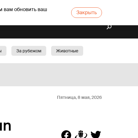
м вам обновить ваш
Закрыть
ы
За рубежом
Животные
rts
Бизнес
Cад
Пятница, 8 мая, 2026
un