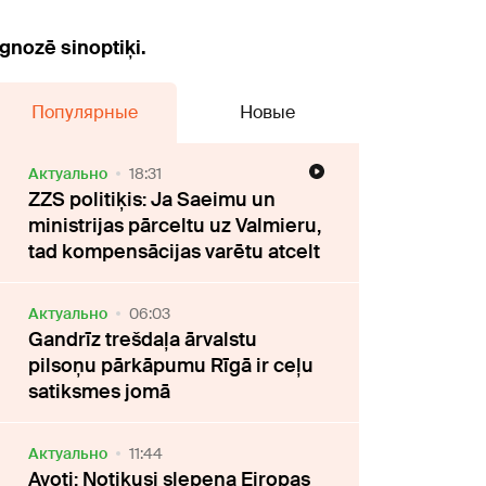
gnozē sinoptiķi.
Популярные
Новые
Актуально
18:31
ZZS politiķis: Ja Saeimu un
ministrijas pārceltu uz Valmieru,
tad kompensācijas varētu atcelt
Актуально
06:03
Gandrīz trešdaļa ārvalstu
pilsoņu pārkāpumu Rīgā ir ceļu
satiksmes jomā
Актуально
11:44
Avoti: Notikusi slepena Eiropas