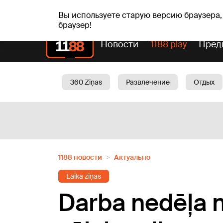
сб, 08.08.2026.
+18
°C
Mudīte, Vladislava, Vladis
Вы используете старую версию браузера,
браузер!
Новости
1188 play
Пред
360 Ziņas
Развлечение
Отдых
Oбщество
Актуально
Трафик
1188 новости
Актуально
Laika ziņas
Darba nedēļa n