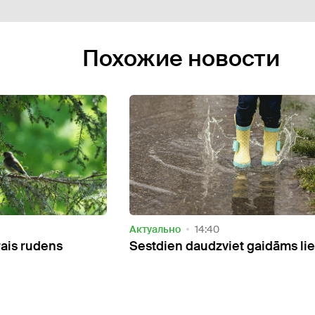
Похожие новости
Актуально
08:48
t gaidāms lietus
Tuvākajā nedēļā tikai pāris die
gaidāms lietus