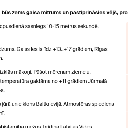
, būs zems gaisa mitrums un pastiprināsies vējš, pro
cpusdienā sasniegs 10-15 metrus sekundē,
ums. Gaiss iesils līdz +13..+17 grādiem, Rīgas
m.
i aizklās mākoņi. Pūšot mērenam ziemeļu,
 temperatūra gaidāma no +11 grādiem Jūrmalā
s.
 jūrā un ciklons Baltkrievijā. Atmosfēras spiediens
nī.
bīstamība mežos, brīdina Latvijas Vides,