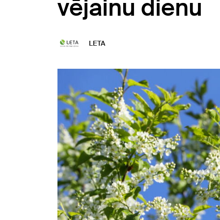
vējainu dienu
LETA