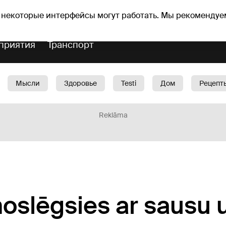
Прогноз погоды
Гороскопы
lavs
 некоторые интерфейсы могут работать. Мы рекомендуе
приятия
Транспорт
Мысли
Здоровье
Testi
Дом
Рецепт
Красота
Дети
Машина
1188 play
Spo
Reklāma
oslēgsies ar sausu 