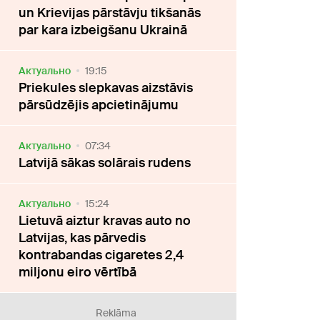
un Krievijas pārstāvju tikšanās
par kara izbeigšanu Ukrainā
Актуально
19:15
Priekules slepkavas aizstāvis
pārsūdzējis apcietinājumu
Актуально
07:34
Latvijā sākas solārais rudens
Актуально
15:24
Lietuvā aiztur kravas auto no
Latvijas, kas pārvedis
kontrabandas cigaretes 2,4
miljonu eiro vērtībā
Reklāma