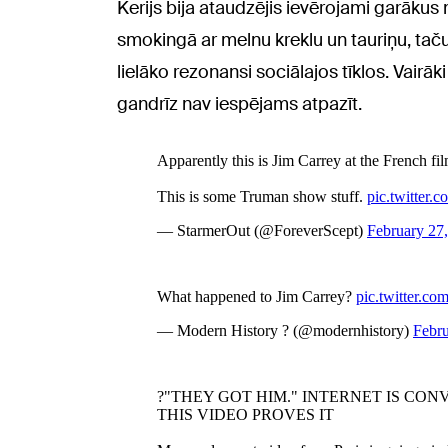
Kerijs bija ataudzējis ievērojami garākus 
smokingā ar melnu kreklu un tauriņu, taču 
lielāko rezonansi sociālajos tīklos. Vairā
gandrīz nav iespējams atpazīt.