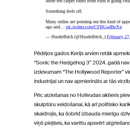
Pēdējos gados Kerijs arvien retāk apmek
“Sonic the Hedgehog 3” 2024. gadā nav u
izdevumam “The Hollywood Reporter” viņš 
industrijai un nav apmierināts ar tās vir
Pēc aiziešanas no Holivudas aktieris pie
skulptūru veidošanai, kā arī politisko kar
skaidrojis, ka šobrīd izbauda mierīgu dzīvi
viņš pieļāvis, ka varētu apsvērt atgriešan