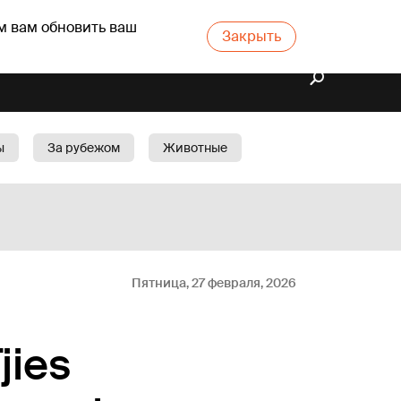
м вам обновить ваш
Закрыть
ы
За рубежом
Животные
rts
Бизнес
Cад
Пятница, 27 февраля, 2026
jies