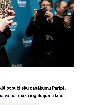
meklējot publisku pasākumu Parīzē.
balva par mūža ieguldījumu kino.