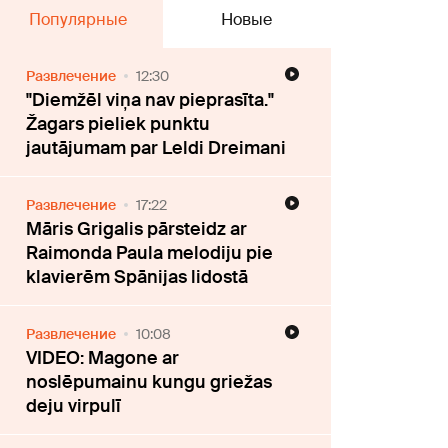
Популярные
Новые
Развлечение
12:30
"Diemžēl viņa nav pieprasīta."
Žagars pieliek punktu
jautājumam par Leldi Dreimani
Развлечение
17:22
Māris Grigalis pārsteidz ar
Raimonda Paula melodiju pie
klavierēm Spānijas lidostā
Развлечение
10:08
VIDEO: Magone ar
noslēpumainu kungu griežas
deju virpulī