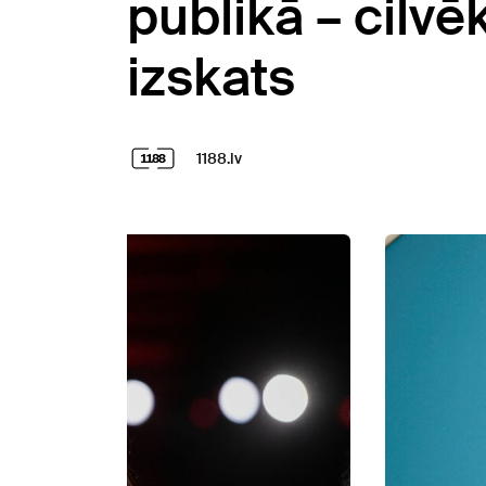
publikā – cilvē
izskats
1188.lv