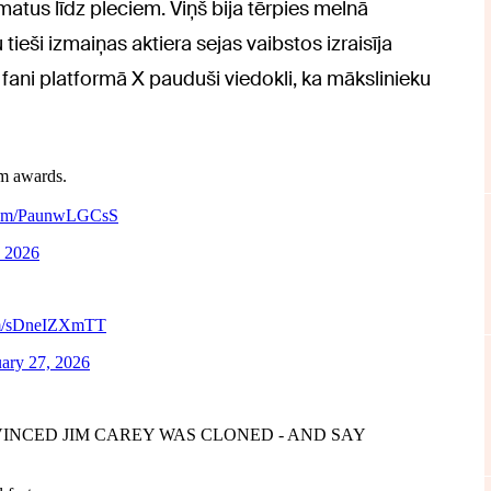
matus līdz pleciem. Viņš bija tērpies melnā
tieši izmaiņas aktiera sejas vaibstos izraisīja
ki fani platformā X pauduši viedokli, ka mākslinieku