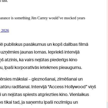
lē publiskus pasākumus un kopš dalības filmā
zņēmies jaunas lomas. Iepriekš intervijā
atzinis, ka vairs nejūtas piederīgs kino
zību, īpaši korporatīvās ietekmes pieaugumu.
vērsies mākslai – gleznošanai, zīmēšanai un
ikatūru radīšanai. Intervijā “Access Hollywood” viņš
 un nejūtas spiests atgriezties kino. Vienlaikus
os tikai tad, ja saņemtu īpaši nozīmīgu un