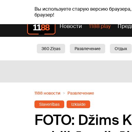
Прогн
чт, 06.08.2026.
+24
°C
Aisma, Askolds
Вы используете старую версию браузера,
браузер!
Новости
1188 play
Пред
360 Ziņas
Развлечение
Отдых
Oбщество
Актуально
Трафик
1188 новости
Развлечение
Slavenības
Izklaide
FOTO: Džims Ker