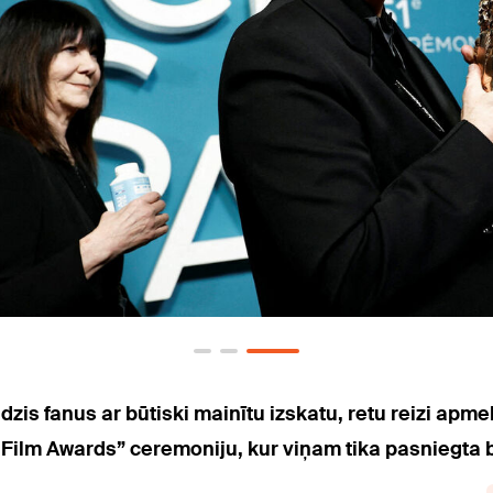
dzis fanus ar būtiski mainītu izskatu, retu reizi ap
r Film Awards” ceremoniju, kur viņam tika pasniegta 