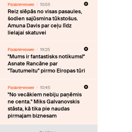
Развлечение
10:55
Reiz slēpās no visas pasaules,
šodien sajūsmina tūkstošus.
Amuna Davis par ceļu līdz
lielajai skatuvei
Развлечение
19:25
"Mums ir fantastisks notikums!"
Asnate Rancāne par
"Tautumeitu" pirmo Eiropas tūri
Развлечение
10:45
"No vecākiem nebiju paņēmis
ne centa." Miks Galvanovskis
stāsta, kā tika pie naudas
pirmajam biznesam