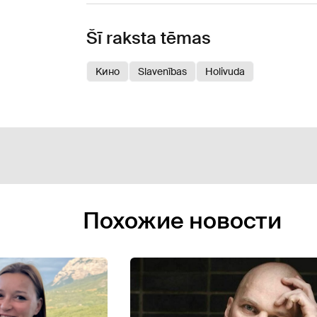
Šī raksta tēmas
Kино
Slavenības
Holivuda
Похожие новости