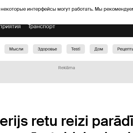
оз погоды
Гороскопы
 некоторые интерфейсы могут работать. Мы рекомендуе
приятия
Транспорт
Мысли
Здоровье
Testi
Дом
Рецепт
Красота
Дети
Машина
1188 play
Spo
Reklāma
ijs retu reizi parādī