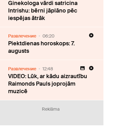
Ginekologa vārdi satricina
Intrishu: bērni jāplāno pēc
iespējas ātrāk
Развлечение
06:20
Piektdienas horoskops: 7.
augusts
Развлечение
12:48
VIDEO: Lūk, ar kādu aizrautību
Raimonds Pauls joprojām
muzicē
Reklāma