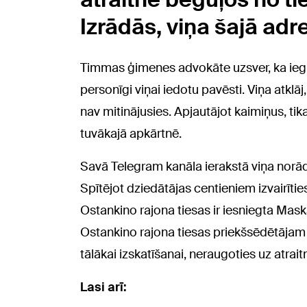
Izrādās, viņa šajā adr
Timmas ģimenes advokāte uzsver, ka iegul
personīgi viņai iedotu pavēsti. Viņa atk
nav mitinājusies. Apjautājot kaimiņus, tik
tuvākajā apkārtnē.
Savā Telegram kanāla ierakstā viņa norāda
Spītējot dziedātājas centieniem izvairīt
Ostankino rajona tiesas ir iesniegta Mas
Ostankino rajona tiesas priekšsēdētājam 
tālākai izskatīšanai, neraugoties uz atrai
Lasi arī: