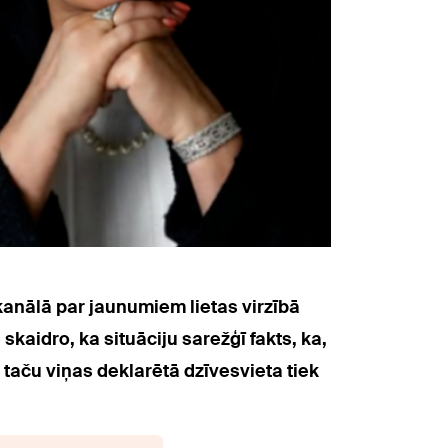
anālā par jaunumiem lietas virzībā
aidro, ka situāciju sarežģī fakts, ka,
taču viņas deklarētā dzīvesvieta tiek