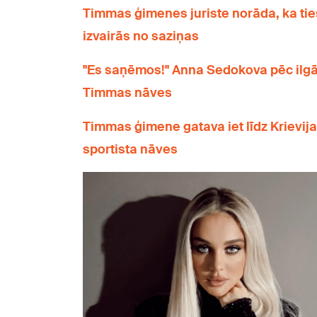
Timmas ģimenes juriste norāda, ka tie
izvairās no saziņas
"Es saņēmos!" Anna Sedokova pēc ilg
Timmas nāves
Timmas ģimene gatava iet līdz Krievija
sportista nāves