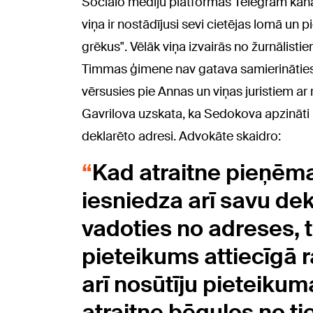
Sociālo mediju platformas Telegram kanālā
viņa ir nostādījusi sevi cietējas lomā un
grēkus". Vēlāk viņa izvairās no žurnālist
Timmas
ģimene nav gatava samierināties
vērsusies pie Annas un viņas juristiem ar
Gavrilova uzskata, ka Sedokova apzināti i
deklarēto adresi. Advokāte skaidro:
Kad atraitne pieņēm
iesniedza arī savu dek
vadoties no adreses, t
pieteikums attiecīgā r
arī nosūtīju pieteikuma
atraitne bēguļos no tie