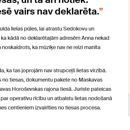
esē vairs nav deklarēta.
da lielas pūles, lai atrastu Sedokovu un
lāj, ka kādā no deklarētajām adresēm Anna nekad
a noskaidrots, ka mūziķe nav ne reizi manīta
, ka tas joprojām nav strupceļš lietas virzībā.
ies no tiesas, dokumentu pakete no Maskavas
kavas Horoševskas rajona tiesā. Juriste pateicas
par operatīvu rīcību un atbalstu lietas nodošanā
tnes centieniem izvairīties no tiesas procesa.