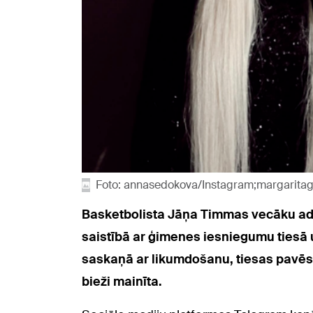
Foto: annasedokova/Instagram;margarita
Basketbolista Jāņa Timmas vecāku adv
saistībā ar ģimenes iesniegumu tiesā u
saskaņā ar likumdošanu, tiesas pavēst
bieži mainīta.