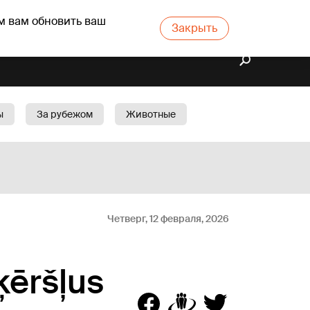
м вам обновить ваш
Закрыть
ы
За рубежом
Животные
rts
Бизнес
Cад
Четверг, 12 февраля, 2026
ķēršļus