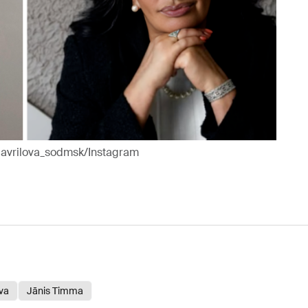
gavrilova_sodmsk/Instagram
va
Jānis Timma