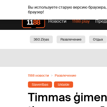
пт, 07.08.2026.
+17
°C
Alfrēds, Fredis, Madars
Вы используете старую версию браузера,
браузер!
Новости
1188 play
Пред
360 Ziņas
Развлечение
Отдых
Oбщество
Актуально
Трафик
1188 новости
Развлечение
Slavenības
Izklaide
Timmas ģimene