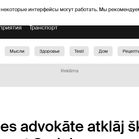
Прогноз погоды
Гороскопы
 некоторые интерфейсы могут работать. Мы рекомендуе
приятия
Транспорт
Мысли
Здоровье
Testi
Дом
Рецепт
Красота
Дети
Машина
1188 play
Spo
Reklāma
s advokāte atklāj š