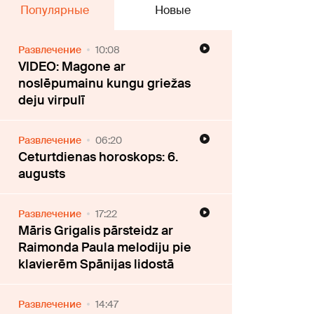
Популярные
Новые
Развлечение
10:08
VIDEO: Magone ar
noslēpumainu kungu griežas
deju virpulī
Развлечение
06:20
Ceturtdienas horoskops: 6.
augusts
Развлечение
17:22
Māris Grigalis pārsteidz ar
Raimonda Paula melodiju pie
klavierēm Spānijas lidostā
Развлечение
14:47