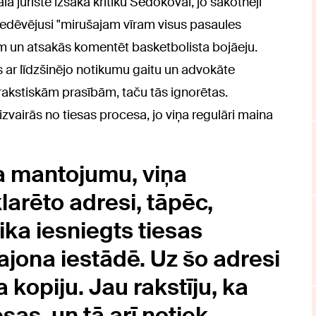
 juriste izsaka kritiku Sedokovai, jo sākotnēji
 piedēvējusi "mirušajam vīram visus pasaules
iem un atsakās komentēt basketbolista bojāeju.
 ar līdzšinējo notikumu gaitu un advokāte
 rakstiskām prasībām, taču tās ignorētas.
zvairās no tiesas procesa, jo viņa regulāri maina
a mantojumu, viņa
larēto adresi, tāpēc,
ika iesniegts tiesas
ajona iestādē. Uz šo adresi
 kopiju. Jau rakstīju, ka
sas, un tā arī notiek.