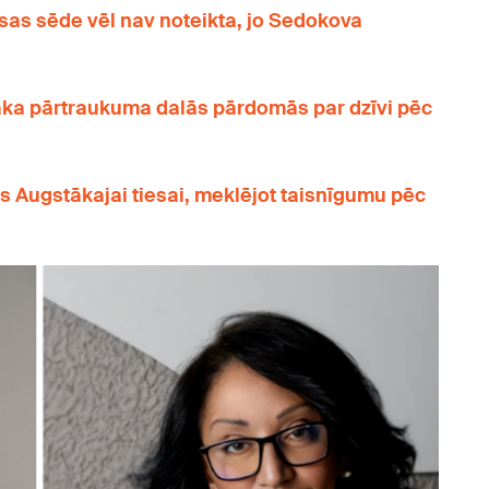
sas sēde vēl nav noteikta, jo Sedokova
āka pārtraukuma dalās pārdomās par dzīvi pēc
s Augstākajai tiesai, meklējot taisnīgumu pēc