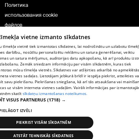
Политика
использования cookie
файлов
Добавление
 tīmekļa vietne izmanto sīkdatnes
комментариев
 tīmekļa vietnē tiek izmantotas sīkdatnes, lai nodrošinātu un uzlabotu tīmek
nes darbību., nosūtītu personalizētu reklāmu un satura ģenerēšanai, veiktu
āmas un satura mērījumus, auditorijas datu apkopošanu, kā arī produktu izst
TВ-программа
zlabošanu. Zemāk sniedzam informāciju par visām sīkdatnēm, kuras tiek
Условия договора
ntotas mūsu tīmekļa vietnēs. Sīkdatnes var atšķirties atkarībā no apmeklētā
rneta vietnes sadaļas. Lietotājam jebkurā brīdī ir iespēja piekrist, atteikties va
360 Ziņu kontakti
īt savu piekrišanu. Piekrišanas sniegšana, kā arī tās atsaukšana vai mainīša
ecas uz visām interneta vietnes sadaļām. Vairāk informācijas par izmantotaj
Helio Media
atnēm skatīt
sīkdatņu izmantošanas noteikumos.
ĪT VISUS PARTNERUS
(1718) →
Служба помощи портала: э-почта -
info@1188.lv
PIELĀGOT IZVĒLI
Copyright © 2004-2026 SIA HELIO MEDIA.
All rights reserved.
PIEKRIST VISĀM SĪKDATNĒM
ATSTĀT TEHNISKĀS SĪKDATNES