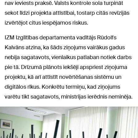
nav ieviests praksē. Valsts kontrole sola turpināt
sekot līdzi projekta attīstībai, tostarp citās revīzijās
izvērtējot citus iespējamos riskus.
IZM Izglītības departamenta vadītājs Rūdolfs
Kalvāns atzina, ka šāds ziņojums vairākus gadus
nebija sagatavots, vienlaikus patlaban notiek darbs
pie tā. Drīzumā plānots iekšēji apspriest ziņojuma
projektu, kā arī attīstīt novērtēšanas sistēmu un
digitālos rīkus. Konkrētu termiņu, kad ziņojums
varētu tikt sagatavots, ministrijas ierēdnis neminēja.