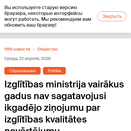
Вы используете старую версию
+16
°C
браузера, некоторые интерфейсы
Закрыть
могут работать. Мы рекомендуем вам
обновить ваш браузер!
Reklāma
1188 новости
Oбщество
Среда, 22 апреля, 2026
Образование
Politika
Izglītības ministrija vairākus
gadus nav sagatavojusi
ikgadējo ziņojumu par
izglītības kvalitātes