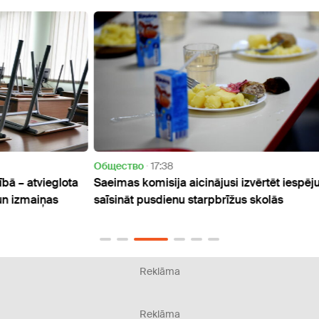
Oбщество
17:38
Oбще
lota
Saeimas komisija aicinājusi izvērtēt iespēju
Milit
saīsināt pusdienu starpbrīžus skolās
budže
stud
Reklāma
Reklāma