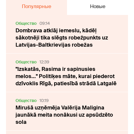
Популярные
Новые
Oбщество
09:14
Dombrava atklāj iemeslu, kādēļ
sākotnēji tika slēgts robežpunkts uz
Latvijas-Baltkrievijas robežas
Oбщество
12:39
"Izskatās, Rasima ir sapinusies
melos..." Politiķes māte, kurai piederot
dzīvoklis Rīgā, patiesībā strādā Latgalē
Oбщество
10:19
Mirušā uzņēmēja Valērija Maligina
jaunākā meita nonākusi uz apsūdzēto
sola