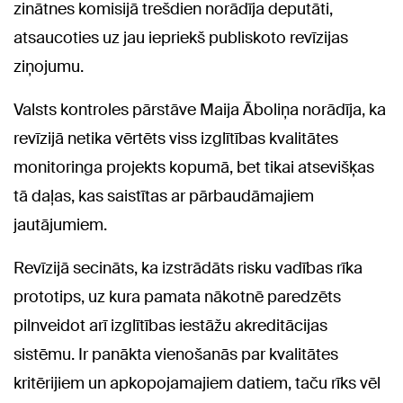
zinātnes komisijā trešdien norādīja deputāti,
atsaucoties uz jau iepriekš publiskoto revīzijas
ziņojumu.
Valsts kontroles pārstāve Maija Āboliņa norādīja, ka
revīzijā netika vērtēts viss izglītības kvalitātes
monitoringa projekts kopumā, bet tikai atsevišķas
tā daļas, kas saistītas ar pārbaudāmajiem
jautājumiem.
Revīzijā secināts, ka izstrādāts risku vadības rīka
prototips, uz kura pamata nākotnē paredzēts
pilnveidot arī izglītības iestāžu akreditācijas
sistēmu. Ir panākta vienošanās par kvalitātes
kritērijiem un apkopojamajiem datiem, taču rīks vēl