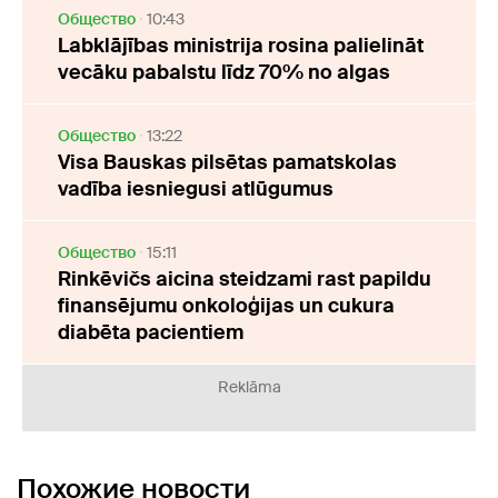
Oбщество
10:43
Labklājības ministrija rosina palielināt
vecāku pabalstu līdz 70% no algas
Oбщество
13:22
Visa Bauskas pilsētas pamatskolas
vadība iesniegusi atlūgumus
Oбщество
15:11
Rinkēvičs aicina steidzami rast papildu
finansējumu onkoloģijas un cukura
diabēta pacientiem
Reklāma
Похожие новости