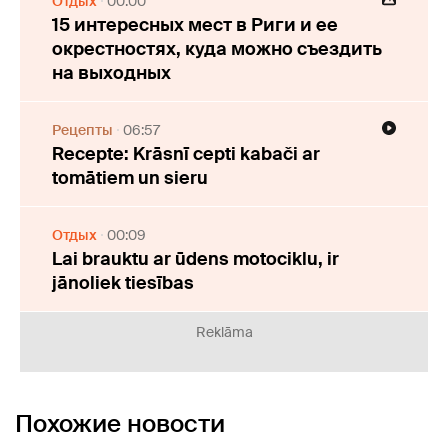
Отдых
00:00
15 интересных мест в Риги и ее
окрестностях, куда можно съездить
на выходных
Рецепты
06:57
Recepte: Krāsnī cepti kabači ar
tomātiem un sieru
Отдых
00:09
Lai brauktu ar ūdens motociklu, ir
jānoliek tiesības
Reklāma
Похожие новости