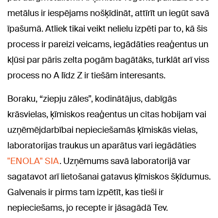
metālus ir iespējams nošķīdināt, attīrīt un iegūt savā
īpašumā. Atliek tikai veikt nelielu izpēti par to, kā šis
process ir pareizi veicams, iegādāties reaģentus un
kļūsi par pāris zelta pogām bagātāks, turklāt arī viss
process no A līdz Z ir tiešām interesants.
Boraku, “ziepju zāles”, kodinātājus, dabīgās
krāsvielas, ķīmiskos reaģentus un citas hobijam vai
uzņēmējdarbībai nepieciešamās ķīmiskās vielas,
laboratorijas traukus un aparātus vari iegādāties
"ENOLA" SIA
. Uzņēmums savā laboratorijā var
sagatavot arī lietošanai gatavus ķīmiskos šķīdumus.
Galvenais ir pirms tam izpētīt, kas tieši ir
nepieciešams, jo recepte ir jāsagādā Tev.