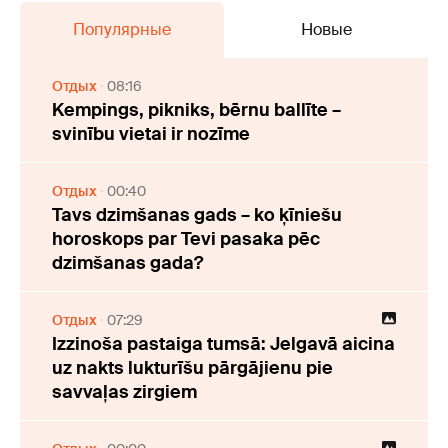
Популярные
Новые
Отдых
08:16
Kempings, pikniks, bērnu ballīte –
svinību vietai ir nozīme
Отдых
00:40
Tavs dzimšanas gads – ko ķīniešu
horoskops par Tevi pasaka pēc
dzimšanas gada?
Отдых
07:29
Izzinoša pastaiga tumsā: Jelgavā aicina
uz nakts lukturīšu pārgājienu pie
savvaļas zirgiem