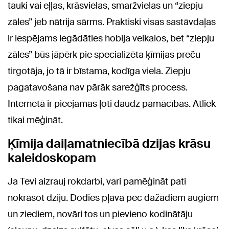
tauki vai eļļas, krāsvielas, smaržvielas un “ziepju
zāles” jeb nātrija sārms. Praktiski visas sastāvdaļas
ir iespējams iegādāties hobija veikalos, bet “ziepju
zāles” būs jāpērk pie specializēta ķīmijas preču
tirgotāja, jo tā ir bīstama, kodīga viela. Ziepju
pagatavošana nav pārāk sarežģīts process.
Internetā ir pieejamas ļoti daudz pamācības. Atliek
tikai mēģināt.
Ķīmija daiļamatniecībā dzijas krāsu
kaleidoskopam
Ja Tevi aizrauj rokdarbi, vari pamēģināt pati
nokrāsot dziju. Dodies pļavā pēc dažādiem augiem
un ziediem, novāri tos un pievieno kodinātāju