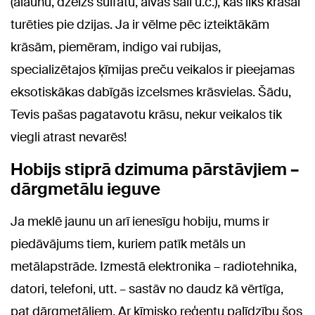
(alaunu, dzelzs sulfātu, alvas sāli u.c.), kas liks krāsai
turēties pie dzijas. Ja ir vēlme pēc izteiktākām
krāsām, piemēram, indigo vai rubijas,
specializētajos ķīmijas preču veikalos ir pieejamas
eksotiskākas dabīgās izcelsmes krāsvielas. Šādu,
Tevis pašas pagatavotu krāsu, nekur veikalos tik
viegli atrast nevarēs!
Hobijs stiprā dzimuma pārstāvjiem –
dārgmetālu ieguve
Ja meklē jaunu un arī ienesīgu hobiju, mums ir
piedāvājums tiem, kuriem patīk metāls un
metālapstrāde. Izmestā elektronika – radiotehnika,
datori, telefoni, utt. – sastāv no daudz kā vērtīga,
pat dārgmetāliem. Ar ķīmisko reģentu palīdzību šos