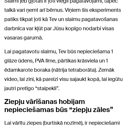
Slaimi jeb gļotas ir ļoti viegli pagatavojami, tāpēc
talkā vari ņemt arī bērnus. Viņiem šis eksperiments
patiks tikpat ļoti kā Tev un slaimu pagatavošanas
darbnīca var kļūt par Jūsu kopīgo nodarbi visas
vasaras garumā.
Lai pagatavotu slaimu, Tev būs nepieciešama 1
glāze ūdens, PVA līme, pārtikas krāsviela un 1
ēdamkarote boraka (nātrija tetraborāta). Zemāk
video, lai zini, kā pareizi visu sajaukt kopā, lai iegūtu
jautri pretīgo “staipekli”.
Ziepju vārīšanas hobijam
nepieciešamas būs “ziepju zāles”
Lai vārītu ziepes (burtiskā nozīmē), ir nepieciešami