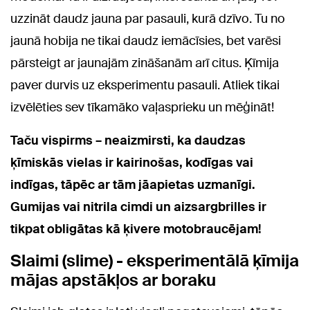
uzzināt daudz jauna par pasauli, kurā dzīvo. Tu no
jaunā hobija ne tikai daudz iemācīsies, bet varēsi
pārsteigt ar jaunajām zināšanām arī citus. Ķīmija
paver durvis uz eksperimentu pasauli. Atliek tikai
izvēlēties sev tīkamāko vaļasprieku un mēģināt!
Taču vispirms – neaizmirsti, ka daudzas
ķīmiskās vielas ir kairinošas, kodīgas vai
indīgas, tāpēc ar tām jāapietas uzmanīgi.
Gumijas vai nitrila cimdi un aizsargbrilles ir
tikpat obligātas kā ķivere motobraucējam!
Slaimi (slime) - eksperimentālā ķīmija
mājas apstākļos ar boraku