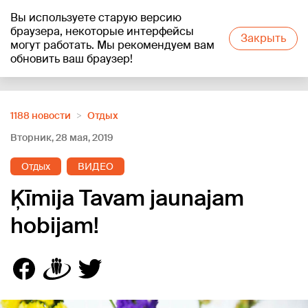
Вы используете старую версию
+22
°C
браузера, некоторые интерфейсы
Закрыть
могут работать. Мы рекомендуем вам
обновить ваш браузер!
Reklāma
1188 новости
Отдых
Вторник, 28 мая, 2019
Отдых
ВИДЕО
Ķīmija Tavam jaunajam
hobijam!