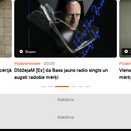
Видео
Развлечение
00:00
Разв
cērijā
DīdžejaM [Ex] da Bass jauns radio singls un
Viens
augsti radošie mērķi
mērķi
Reklāma
Reklāma