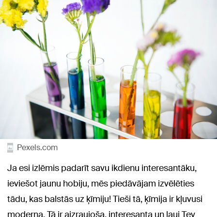
Pexels.com
Ja esi izlēmis padarīt savu ikdienu interesantāku,
ieviešot jaunu hobiju, mēs piedāvājam izvēlēties
tādu, kas balstās uz ķīmiju! Tieši tā, ķīmija ir kļuvusi
moderna. Tā ir aizraujoša, interesanta un ļauj Tev