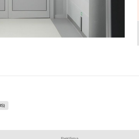
US)
Reklāma