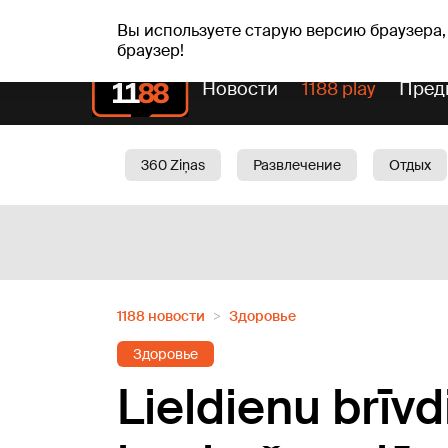
сб, 08.08.2026.
+15
°C
Mudīte, Vladislava, Vladis
Вы используете старую версию браузера,
браузер!
Новости
1188 play
Пред
360 Ziņas
Развлечение
Отдых
Oбщество
Актуально
Трафик
1188 новости
Здоровье
Здоровье
Lieldienu brīv