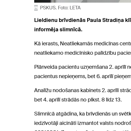
PSKUS. Foto: LETA
Lieldienu brīvdienās Paula Stradiņa k
informēja slimnīcā.
Kā ierasts, Neatliekamās medicīnas centr
neatliekamo medicīnisko palīdzību pacien
Plānveida pacientu uzņemšana 2. aprīlī notik
pacientus nepieņems, bet 6. aprīlī pieņems
Analīžu nodošanas kabinets 2. aprīlī strādās
bet 4. aprīlī strādās no plkst. 8 līdz 13.
Slimnīcā atgādina, ka brīvdienās un svē
iedzīvotāji aicināti izmantot valsts nodro