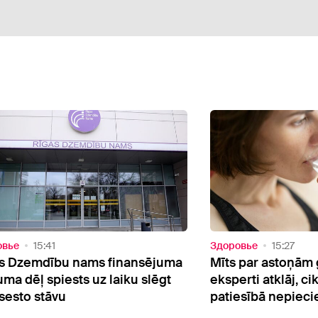
овье
15:27
Oбщество
15:11
 par astoņām glāzēm dienā:
Rinkēvičs aicina s
erti atklāj, cik daudz ūdens
papildu finansēju
esībā nepieciešams
cukura diabēta p