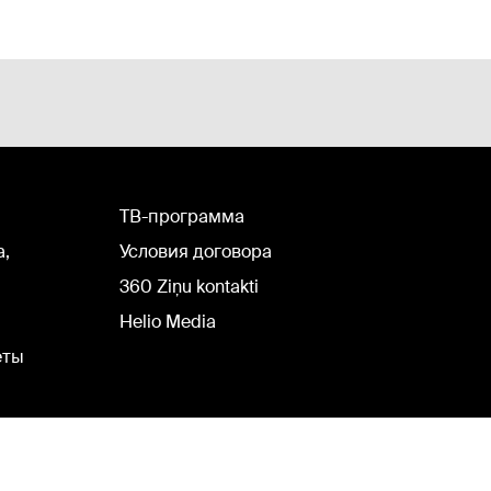
TВ-программа
а,
Условия договора
360 Ziņu kontakti
Helio Media
еты