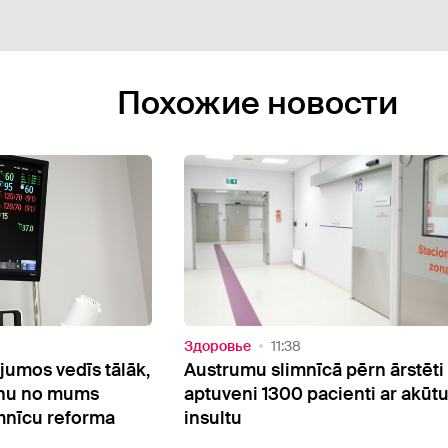
Похожие новости
Здоровье
16:27
 pērn ārstēti
Eksperti atklāj, kā regulāra bro
ienti ar akūtu
izlaišana ietekmē veselību