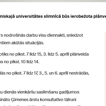
līniskajā universitātes slimnīcā būs ierobežota plā
s nodrošinās darbu visu diennakti, sniedzot
tiem akūtās situācijās.
s no plkst. 7 līdz 15, 3. līdz 5. aprīlī plānveida
 no plkst. 10 līdz 14.
 no plkst. 7 līdz 17, 3., 5. un 6. aprīlī nestrādās,
tku dienās vienkāršu saslimšanu gadījumos
šināto Ģimenes ārstu konsultatīvo tālruni