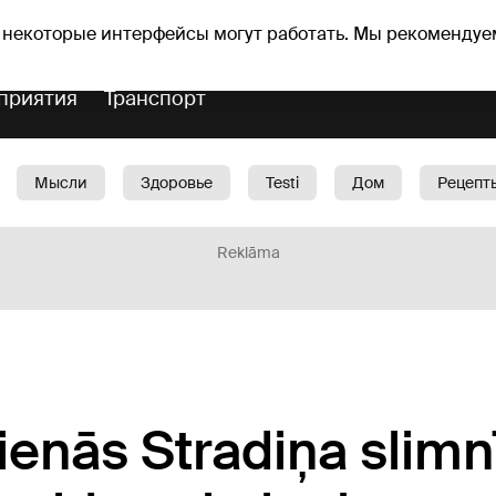
Прогноз погоды
Гороскопы
lavs
 некоторые интерфейсы могут работать. Мы рекомендуе
приятия
Транспорт
Мысли
Здоровье
Testi
Дом
Рецепт
Красота
Дети
Машина
1188 play
Spo
Reklāma
dienās Stradiņa slimn