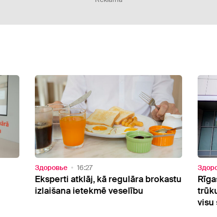
Здоровье
15:41
Здор
kastu
Rīgas Dzemdību nams finansējuma
Mīts
trūkuma dēļ spiests uz laiku slēgt
eksp
visu sesto stāvu
pati