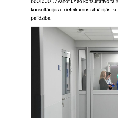
66016001. Zvanot uz šo konsultatīvo tālr
konsultācijas un ieteikumus situācijās, 
palīdzība.