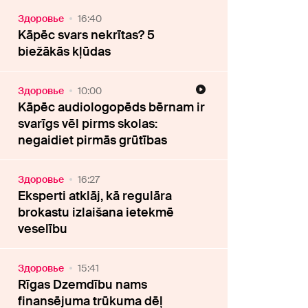
Здоровье
16:40
Kāpēc svars nekrītas? 5
biežākās kļūdas
Здоровье
10:00
Kāpēc audiologopēds bērnam ir
svarīgs vēl pirms skolas:
negaidiet pirmās grūtības
Здоровье
16:27
Eksperti atklāj, kā regulāra
brokastu izlaišana ietekmē
veselību
Здоровье
15:41
Rīgas Dzemdību nams
finansējuma trūkuma dēļ