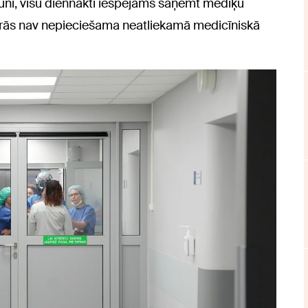
uni, visu diennakti iespējams saņemt mediķu
kurās nav nepieciešama neatliekamā medicīniskā