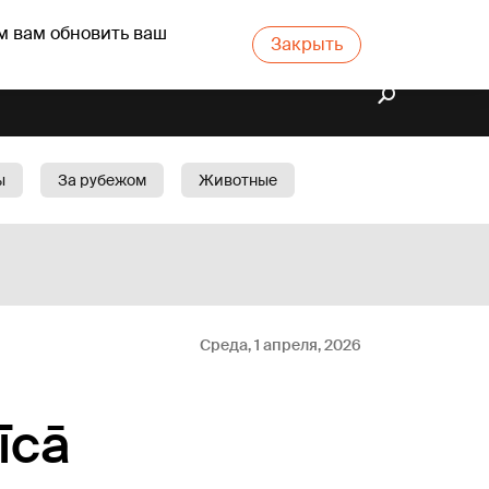
м вам обновить ваш
Закрыть
ы
За рубежом
Животные
rts
Бизнес
Cад
Среда, 1 апреля, 2026
īcā