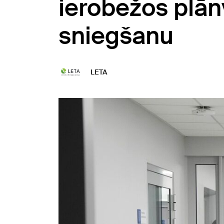
ierobežos plā
sniegšanu
LETA