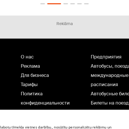
Reklāma
О нас
Предприятия
Реклама
Автобусы, поезд
Для бизнеса
международные
Тарифы
расписания
Политика
Автобусные бил
конфиденциальности
Билеты на поезд
Настройки cookie
Политическая реклама
zlabotu tīmekļa vietnes darbību., nosūtītu personalizētu reklāmu un