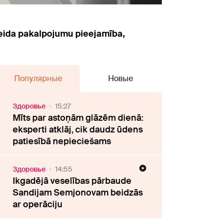
nveida pakalpojumu pieejamība,
Популярные
Новые
Здоровье
15:27
Mīts par astoņām glāzēm dienā:
eksperti atklāj, cik daudz ūdens
patiesībā nepieciešams
Здоровье
14:55
Ikgadējā veselības pārbaude
Sandijam Semjonovam beidzās
ar operāciju