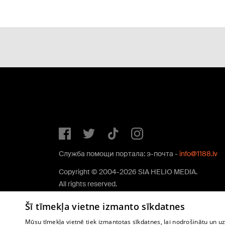
Служба помощи портала: э-почта -
info@1188.lv
Copyright © 2004-2026 SIA HELIO MEDIA.
All rights reserved.
Šī tīmekļa vietne izmanto sīkdatnes
Mūsu tīmekļa vietnē tiek izmantotas sīkdatnes, lai nodrošinātu un u