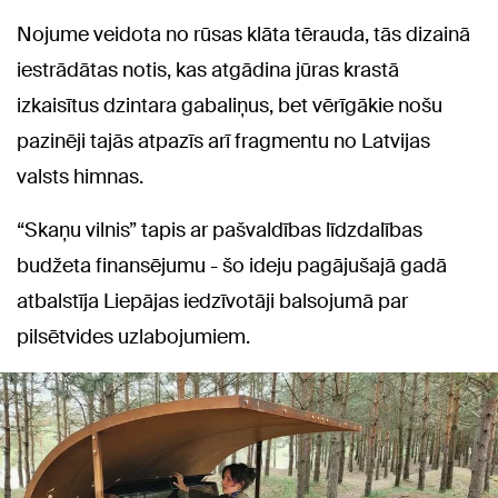
Nojume veidota no rūsas klāta tērauda, tās dizainā
iestrādātas notis, kas atgādina jūras krastā
izkaisītus dzintara gabaliņus, bet vērīgākie nošu
pazinēji tajās atpazīs arī fragmentu no Latvijas
valsts himnas.
“Skaņu vilnis” tapis ar pašvaldības līdzdalības
budžeta finansējumu - šo ideju pagājušajā gadā
atbalstīja Liepājas iedzīvotāji balsojumā par
pilsētvides uzlabojumiem.