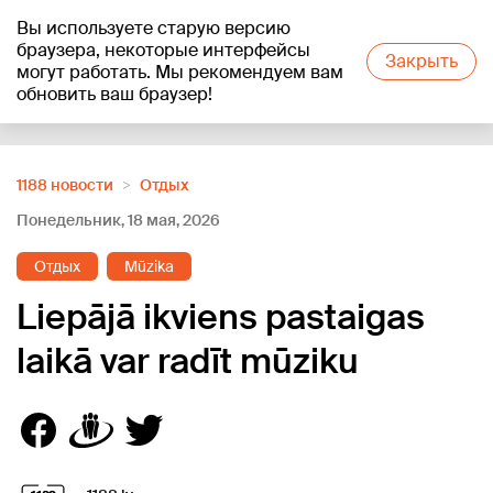
Вы используете старую версию
+17
°C
браузера, некоторые интерфейсы
Закрыть
могут работать. Мы рекомендуем вам
обновить ваш браузер!
Reklāma
1188 новости
Отдых
Понедельник, 18 мая, 2026
Отдых
Mūzika
Liepājā ikviens pastaigas
laikā var radīt mūziku