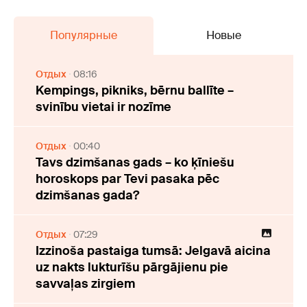
Популярные
Новые
Отдых
08:16
Kempings, pikniks, bērnu ballīte –
svinību vietai ir nozīme
Отдых
00:40
Tavs dzimšanas gads – ko ķīniešu
horoskops par Tevi pasaka pēc
dzimšanas gada?
Отдых
07:29
Izzinoša pastaiga tumsā: Jelgavā aicina
uz nakts lukturīšu pārgājienu pie
savvaļas zirgiem