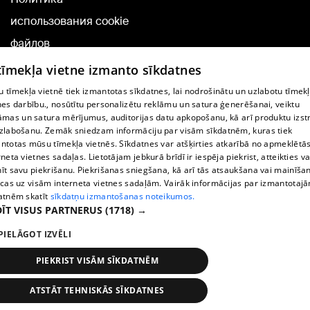
использования cookie
файлов
Добавление
 tīmekļa vietne izmanto sīkdatnes
комментариев
 tīmekļa vietnē tiek izmantotas sīkdatnes, lai nodrošinātu un uzlabotu tīmek
nes darbību., nosūtītu personalizētu reklāmu un satura ģenerēšanai, veiktu
āmas un satura mērījumus, auditorijas datu apkopošanu, kā arī produktu izst
TВ-программа
zlabošanu. Zemāk sniedzam informāciju par visām sīkdatnēm, kuras tiek
Условия договора
ntotas mūsu tīmekļa vietnēs. Sīkdatnes var atšķirties atkarībā no apmeklētā
rneta vietnes sadaļas. Lietotājam jebkurā brīdī ir iespēja piekrist, atteikties va
360 Ziņu kontakti
īt savu piekrišanu. Piekrišanas sniegšana, kā arī tās atsaukšana vai mainīša
ecas uz visām interneta vietnes sadaļām. Vairāk informācijas par izmantotaj
Helio Media
atnēm skatīt
sīkdatņu izmantošanas noteikumos.
ĪT VISUS PARTNERUS
(1718) →
Служба помощи портала: э-почта -
info@1188.lv
PIELĀGOT IZVĒLI
Copyright © 2004-2026 SIA HELIO MEDIA.
All rights reserved.
PIEKRIST VISĀM SĪKDATNĒM
ATSTĀT TEHNISKĀS SĪKDATNES
Новости
Искать
1188 play
Транспорт
Больше