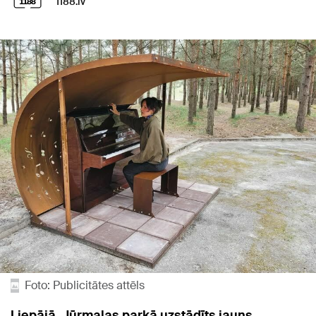
1188.lv
Foto: Publicitātes attēls
Liepājā, Jūrmalas parkā uzstādīts jauns