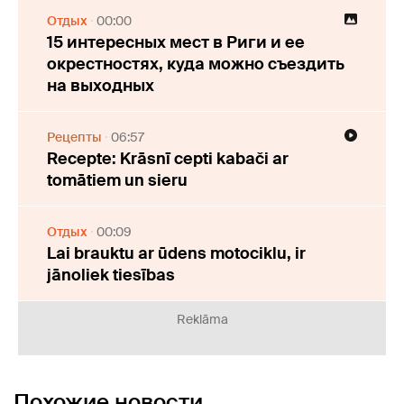
Отдых
00:00
15 интересных мест в Риги и ее
окрестностях, куда можно съездить
на выходных
Рецепты
06:57
Recepte: Krāsnī cepti kabači ar
tomātiem un sieru
Отдых
00:09
Lai brauktu ar ūdens motociklu, ir
jānoliek tiesības
Reklāma
Похожие новости