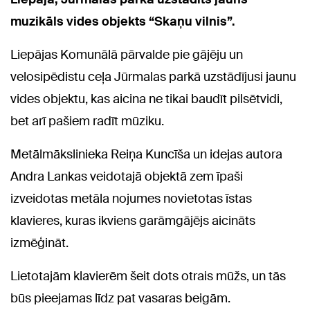
muzikāls vides objekts “Skaņu vilnis”.
Liepājas Komunālā pārvalde pie gājēju un
velosipēdistu ceļa Jūrmalas parkā uzstādījusi jaunu
vides objektu, kas aicina ne tikai baudīt pilsētvidi,
bet arī pašiem radīt mūziku.
Metālmākslinieka Reiņa Kuncīša un idejas autora
Andra Lankas veidotajā objektā zem īpaši
izveidotas metāla nojumes novietotas īstas
klavieres, kuras ikviens garāmgājējs aicināts
izmēģināt.
Lietotajām klavierēm šeit dots otrais mūžs, un tās
būs pieejamas līdz pat vasaras beigām.