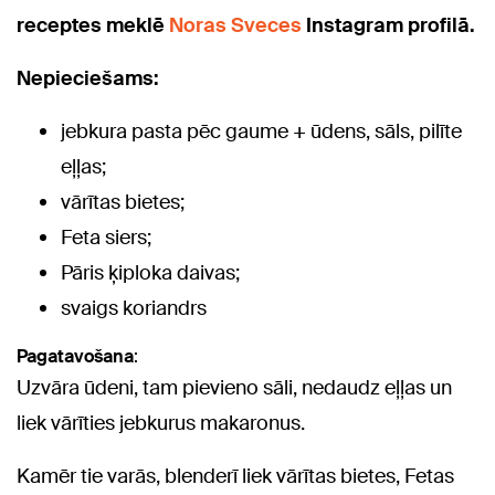
receptes meklē
Noras Sveces
Instagram profilā.
Nepieciešams:
jebkura pasta pēc gaume + ūdens, sāls, pilīte
eļļas;
vārītas bietes;
Feta siers;
Pāris ķiploka daivas;
svaigs koriandrs
Pagatavošana
:
Uzvāra ūdeni, tam pievieno sāli, nedaudz eļļas un
liek vārīties jebkurus makaronus.
Kamēr tie varās, blenderī liek vārītas bietes, Fetas