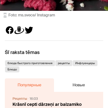
Foto: ms.svece/ Instagram
Šī raksta tēmas
блюда быстрого приготовления
рецепты
Инфлуенцеры
Блюдо
Популярные
Новые
Рецепты
16:03
Krāsnī cepti dārzeņi ar balzamiko