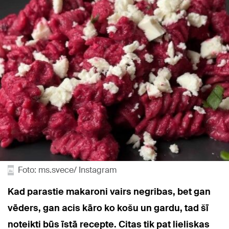
Foto: ms.svece/ Instagram
Kad parastie makaroni vairs negribas, bet gan
vēders, gan acis kāro ko košu un gardu, tad šī
noteikti būs īstā recepte. Citas tik pat lieliskas