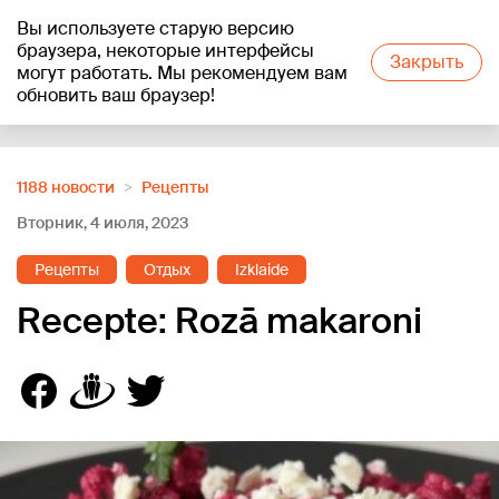
Вы используете старую версию
+10
°C
браузера, некоторые интерфейсы
Закрыть
могут работать. Мы рекомендуем вам
обновить ваш браузер!
Reklāma
1188 новости
Рецепты
Вторник, 4 июля, 2023
Рецепты
Отдых
Izklaide
Recepte: Rozā makaroni