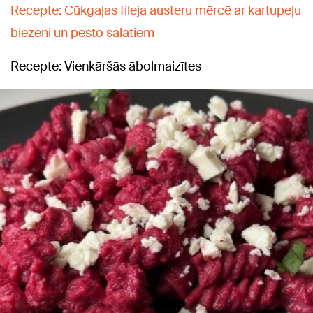
Recepte: Cūkgaļas fileja austeru mērcē ar kartupeļu
biezeni un pesto salātiem
Recepte: Vienkāršās ābolmaizītes