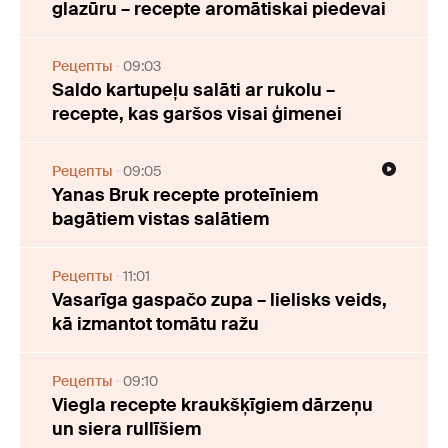
glazūru – recepte aromātiskai piedevai
Рецепты
09:03
Saldo kartupeļu salāti ar rukolu –
recepte, kas garšos visai ģimenei
Рецепты
09:05
Yanas Bruk recepte proteīniem
bagātiem vistas salātiem
Рецепты
11:01
Vasarīga gaspačo zupa – lielisks veids,
kā izmantot tomātu ražu
Рецепты
09:10
Viegla recepte kraukšķīgiem dārzeņu
un siera rullīšiem