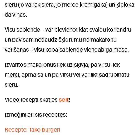
sieru (jo vairāk siera, jo mērce krēmīgāka) un ķiploka
daiviņas.
Visu sablendē – var pievienot klāt svaigu koriandru
un pavisam nedaudz šķidrumu no makaronu
vārīšanas – visu kopā sablendē viendabīgā masā.
Izvārītos makaronus liek uz šķīvja, pa virsu liek
mērci, apmaisa un pa virsu vēl var likt sadrupinātu
sieru.
Video recepti skaties
šeit
!
Izmēģini arī šīs receptes:
Recepte: Tako burgeri