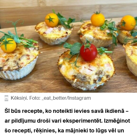
Kēksiņi. Foto: _eat_better/Instagram
Šī būs recepte, ko noteikti ievies savā ikdienā –
ar pildījumu droši vari eksperimentēt. Izmēģinot
šo recepti, rēķinies, ka mājnieki to lūgs vēl un