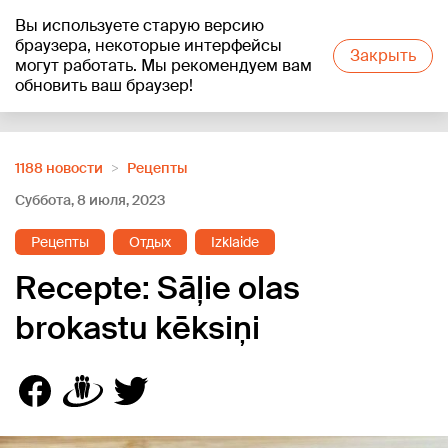
Вы используете старую версию
+21
°C
браузера, некоторые интерфейсы
Закрыть
могут работать. Мы рекомендуем вам
обновить ваш браузер!
Reklāma
1188 новости
Рецепты
Суббота, 8 июля, 2023
Рецепты
Отдых
Izklaide
Recepte: Sāļie olas
brokastu kēksiņi