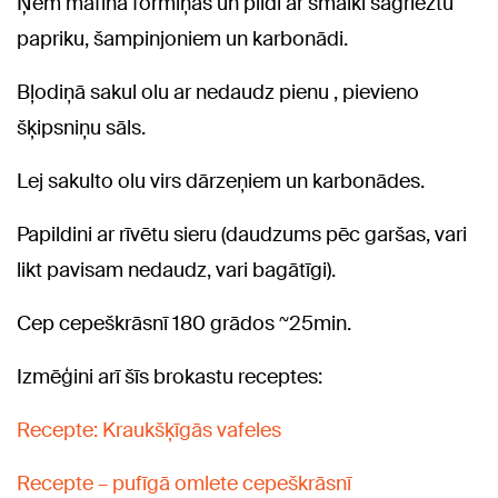
Ņem mafina formiņas un pildi ar smalki sagrieztu
papriku, šampinjoniem un karbonādi.
Bļodiņā sakul olu ar nedaudz pienu , pievieno
šķipsniņu sāls.
Lej sakulto olu virs dārzeņiem un karbonādes.
Papildini ar rīvētu sieru (daudzums pēc garšas, vari
likt pavisam nedaudz, vari bagātīgi).
Cep cepeškrāsnī 180 grādos ~25min.
Izmēģini arī šīs brokastu receptes:
Recepte: Kraukšķīgās vafeles
Recepte – pufīgā omlete cepeškrāsnī