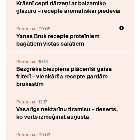
Krāsnī cepti dārzeņi ar balzamiko
glazūru – recepte aromātiskai piedevai
Рецепты
09:05
Yanas Bruk recepte proteīniem
bagātiem vistas salātiem
Рецепты
10:13
Bezgrēka biezpiena plācenīši gaisa
friterī – vienkārša recepte gardām
brokastīm
Рецепты
12:17
Vasarīgs nektarīnu tiramisu – deserts,
ko vērts izmēģināt augustā
Рецепты
09:03