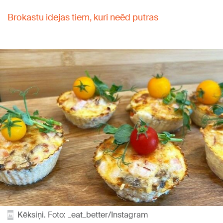
Brokastu idejas tiem, kuri neēd putras
Kēksiņi. Foto: _eat_better/Instagram