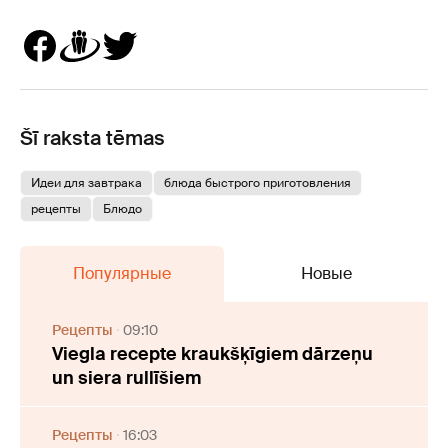
Šī raksta tēmas
Идеи для завтрака
блюда быстрого приготовления
рецепты
Блюдо
Популярные
Новые
Рецепты
09:10
Viegla recepte kraukšķīgiem dārzeņu
un siera rullīšiem
Рецепты
16:03