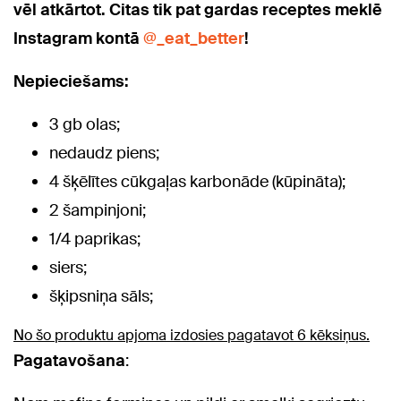
vēl atkārtot. Citas tik pat gardas receptes meklē
Instagram kontā
@_eat_better
!
Nepieciešams:
3 gb olas;
nedaudz piens;
4 šķēlītes cūkgaļas karbonāde (kūpināta);
2 šampinjoni;
1/4 paprikas;
siers;
šķipsniņa sāls;
No šo produktu apjoma izdosies pagatavot 6 kēksiņus.
Pagatavošana
: