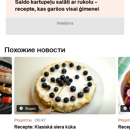
Saldo kartupeļu salāti ar rukolu –
recepte, kas garšos visai ģimenei
Reklāma
Похожие новости
Видео
Рецепты
06:57
Реце
Receptes gardiem vasaras salātiem
Rece