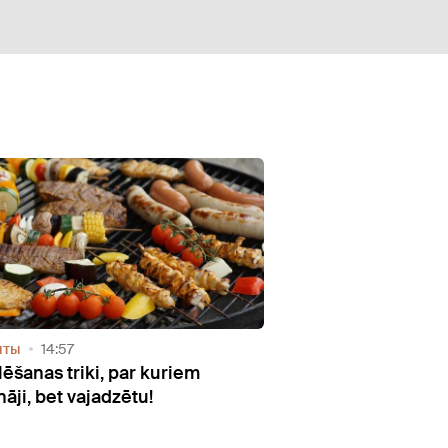
Видео
Рецепты
06:57
astu
Receptes gardiem vasaras salātiem