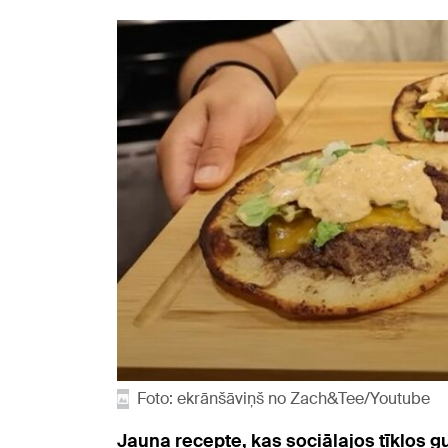
Foto: ekrānšāviņš no Zach&Tee/Youtube
Jauna recepte, kas sociālajos tīklos gu