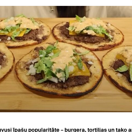
vusi īpašu popularitāte – burgera, tortiljas un tako 