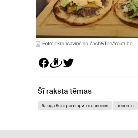
Foto: ekrānšāviņš no Zach&Tee/Youtube
Šī raksta tēmas
блюда быстрого приготовления
рецепты