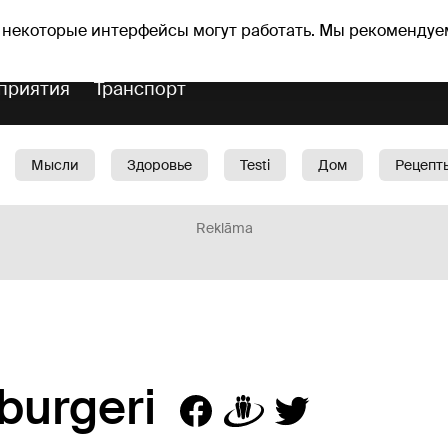
оз погоды
Гороскопы
 некоторые интерфейсы могут работать. Мы рекомендуе
приятия
Транспорт
Мысли
Здоровье
Testi
Дом
Рецепт
Красота
Дети
Машина
1188 play
Spo
Reklāma
burgeri