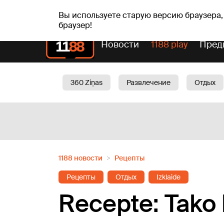
Прогн
чт, 06.08.2026.
+24
°C
Aisma, Askolds
Вы используете старую версию браузера,
браузер!
Новости
1188 play
Пред
360 Ziņas
Развлечение
Отдых
Oбщество
Актуально
Трафик
1188 новости
Рецепты
Рецепты
Отдых
Izklaide
Recepte: Tako 