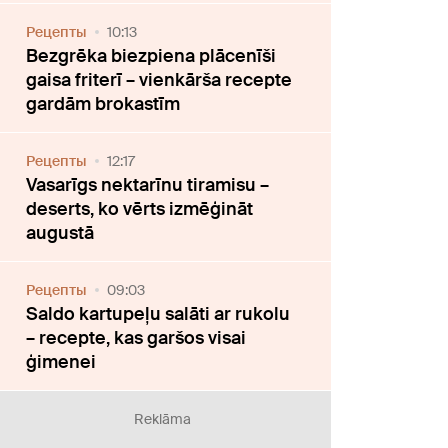
Рецепты
10:13
Bezgrēka biezpiena plācenīši
gaisa friterī – vienkārša recepte
gardām brokastīm
Рецепты
12:17
Vasarīgs nektarīnu tiramisu –
deserts, ko vērts izmēģināt
augustā
Рецепты
09:03
Saldo kartupeļu salāti ar rukolu
– recepte, kas garšos visai
ģimenei
Reklāma