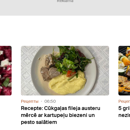
Reklāma
:47
Рецепты
07:03
asiskā siera kūka
Recepte: Sāļie olas brok
kēksiņi