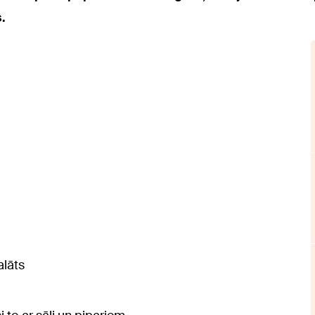
.
alāts