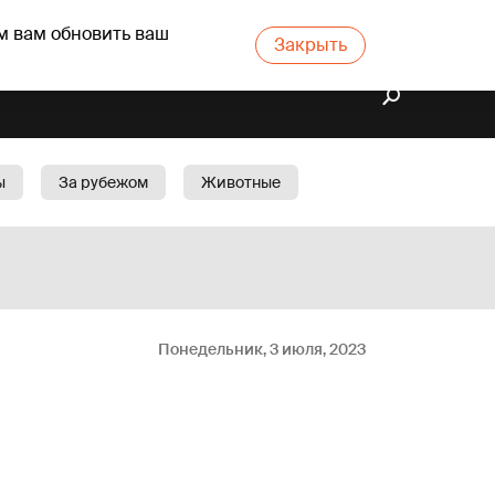
м вам обновить ваш
Закрыть
ы
За рубежом
Животные
rts
Бизнес
Cад
Понедельник, 3 июля, 2023