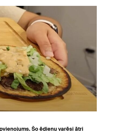
apvienojums. Šo ēdienu varēsi ātri