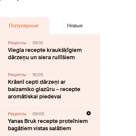
Популярные
Новые
Рецепты
09:10
Viegla recepte kraukšķīgiem
dārzeņu un siera rullīšiem
Рецепты
16:03
Krāsnī cepti dārzeņi ar
balzamiko glazūru – recepte
aromātiskai piedevai
Рецепты
09:05
Yanas Bruk recepte proteīniem
bagātiem vistas salātiem