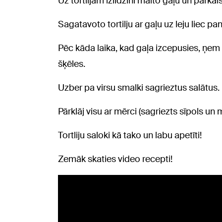
Uz tortiljām izlīdzini malto gaļu un pārkais
Sagatavoto tortilju ar gaļu uz leju liec pa
Pēc kāda laika, kad gaļa izcepusies, ņem t
šķēles.
Uzber pa virsu smalki sagrieztus salātus.
Pārklāj visu ar mērci (sagriezts sīpols un 
Tortliju saloki kā tako un labu apetīti!
Zemāk skaties video recepti!