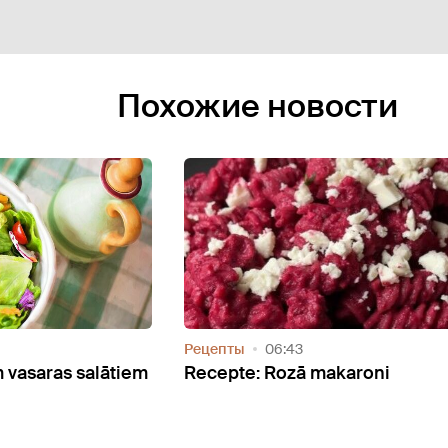
Похожие новости
Видео
Рецепты
14:57
Рецепты
06
5 grilēšanas triki, par kuriem
Recepte: Kl
nezināji, bet vajadzētu!