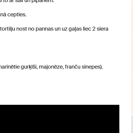
i to ar sāli un pipariem.
nnā cepties.
ortilju nost no pannas un uz gaļas liec 2 siera
marinētie gurķīši, majonēze, franču sinepes).