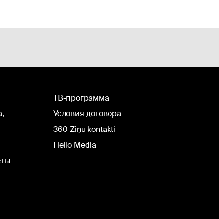
TВ-программа
а,
Условия договора
360 Ziņu kontakti
Helio Media
еты