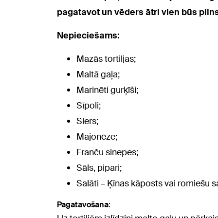
pagatavot un vēders ātri vien būs pilns
Nepieciešams:
Mazās tortiljas;
Maltā gaļa;
Marinēti gurķīši;
Sīpoli;
Siers;
Majonēze;
Franču sinepes;
Sāls, pipari;
Salāti – Ķīnas kāposts vai romiešu s
Pagatavošana
: