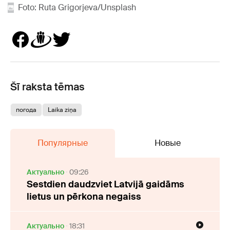
Foto: Ruta Grigorjeva/Unsplash
Šī raksta tēmas
погода
Laika ziņa
Популярные
Новые
Актуально
09:26
Sestdien daudzviet Latvijā gaidāms
lietus un pērkona negaiss
Актуально
18:31