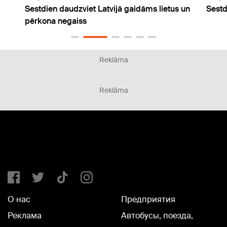
dāms lietus un
Sestdien daudzviet gaidāms lietus
Reklāma
Reklāma
О нас
Предприятия
Реклама
Автобусы, поезда,