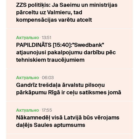
ZZS politiķis: Ja Saeimu un ministrijas
pārceltu uz Valmieru, tad
kompensācijas varētu atcelt
Актуально
13:51
PAPILDINĀTS [15:40]:"Swedbank"
atjaunojusi pakalpojumu darbību pēc
tehniskiem traucējumiem
Актуально
06:03
Gandrīz trešdaļa ārvalstu pilsoņu
pārkāpumu Rīgā ir ceļu satiksmes jomā
Актуально
17:55
Nākamnedēļ visā Latvijā būs vērojams
daļējs Saules aptumsums