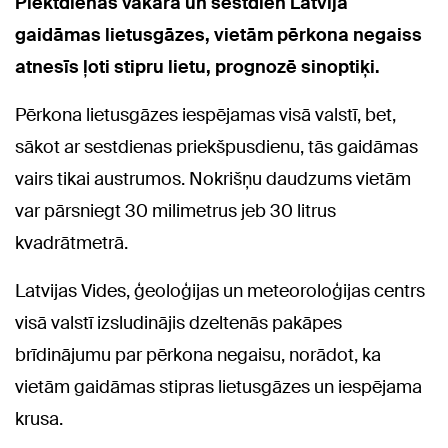
Piektdienas vakarā un sestdien Latvijā
gaidāmas lietusgāzes, vietām pērkona negaiss
atnesīs ļoti stipru lietu, prognozē sinoptiķi.
Pērkona lietusgāzes iespējamas visā valstī, bet,
sākot ar sestdienas priekšpusdienu, tās gaidāmas
vairs tikai austrumos. Nokrišņu daudzums vietām
var pārsniegt 30 milimetrus jeb 30 litrus
kvadrātmetrā.
Latvijas Vides, ģeoloģijas un meteoroloģijas centrs
visā valstī izsludinājis dzeltenās pakāpes
brīdinājumu par pērkona negaisu, norādot, ka
vietām gaidāmas stipras lietusgāzes un iespējama
krusa.