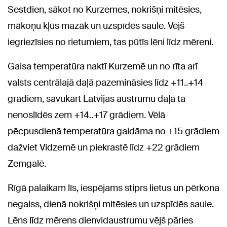
Sestdien, sākot no Kurzemes, nokrišņi mitēsies,
mākoņu kļūs mazāk un uzspīdēs saule. Vējš
iegriezīsies no rietumiem, tas pūtīs lēni līdz mēreni.
Gaisa temperatūra naktī Kurzemē un no rīta arī
valsts centrālajā daļā pazemināsies līdz +11..+14
grādiem, savukārt Latvijas austrumu daļā tā
nenoslīdēs zem +14..+17 grādiem. Vēlā
pēcpusdienā temperatūra gaidāma no +15 grādiem
dažviet Vidzemē un piekrastē līdz +22 grādiem
Zemgalē.
Rīgā palaikam līs, iespējams stiprs lietus un pērkona
negaiss, dienā nokrišņi mitēsies un uzspīdēs saule.
Lēns līdz mērens dienvidaustrumu vējš pāries