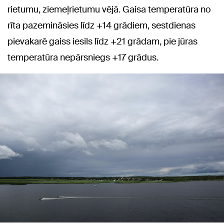
rietumu, ziemeļrietumu vējā. Gaisa temperatūra no
rīta pazemināsies līdz +14 grādiem, sestdienas
pievakarē gaiss iesils līdz +21 grādam, pie jūras
temperatūra nepārsniegs +17 grādus.