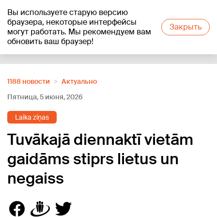
Вы используете старую версию
+13
°C
браузера, некоторые интерфейсы
Закрыть
могут работать. Мы рекомендуем вам
обновить ваш браузер!
Reklāma
1188 новости
Актуально
Пятница, 5 июня, 2026
Laika ziņas
Tuvākajā diennaktī vietām
gaidāms stiprs lietus un
negaiss