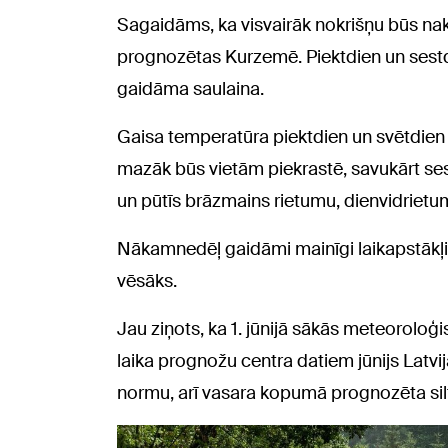
Sagaidāms, ka visvairāk nokrišņu būs nak
prognozētas Kurzemē. Piektdien un sestd
gaidāma saulaina.
Gaisa temperatūra piektdien un svētdien
mazāk būs vietām piekrastē, savukārt s
un pūtīs brāzmains rietumu, dienvidrietu
Nākamnedēļ gaidāmi mainīgi laikapstākļi,
vēsāks.
Jau ziņots, ka 1. jūnijā sākās meteoroloģ
laika prognožu centra datiem jūnijs Latvi
normu, arī vasara kopumā prognozēta sil