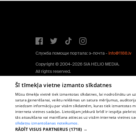
Служба помощи портала: э-почта -
info@1188.lv
Copyright © 2004-2026 SIA HELIO MEDIA.
All rights reserved.
Šī tīmekļa vietne izmanto sīkdatnes
Mūsu tīmekļa vietnē tiek izmantotas sīkdatnes, lai nodrošinātu un u
satura ģenerēšanai, veiktu reklāmas un satura mērījumus, auditorij
sniedzam informāciju par visām sīkdatnēm, kuras tiek izmantotas mū
interneta vietnes sadaļas. Lietotājam jebkurā brīdī ir iespēja piekrist
tās atsaukšana vai mainīšana attiecas uz visām interneta vietnes s
sīkdatņu izmantošanas noteikumos.
RĀDĪT VISUS PARTNERUS
(1718) →