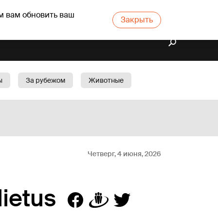
м вам обновить ваш
Закрыть
ы
За рубежом
Животные
rts
Бизнес
Cад
Четверг, 4 июня, 2026
lietus