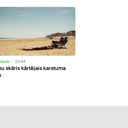
ально
22:44
pu skāris kārtējais karstuma
s