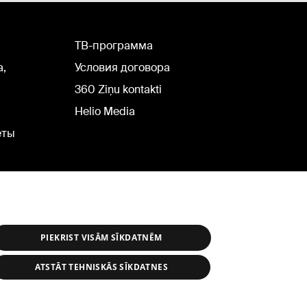
TВ-программа
а,
Условия договора
360 Ziņu kontakti
Helio Media
еты
PIEKRIST VISĀM SĪKDATNĒM
ATSTĀT TEHNISKĀS SĪKDATNES