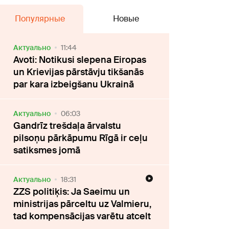
Популярные
Новые
Актуально
11:44
Avoti: Notikusi slepena Eiropas
un Krievijas pārstāvju tikšanās
par kara izbeigšanu Ukrainā
Актуально
06:03
Gandrīz trešdaļa ārvalstu
pilsoņu pārkāpumu Rīgā ir ceļu
satiksmes jomā
Актуально
18:31
ZZS politiķis: Ja Saeimu un
ministrijas pārceltu uz Valmieru,
tad kompensācijas varētu atcelt