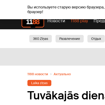
пт, 07.08.2026.
+20
°C
Alfrēds, Fredis, Madars
Вы используете старую версию браузера,
браузер!
Новости
1188 play
Пред
360 Ziņas
Развлечение
Отдых
Oбщество
Актуально
Трафик
1188 новости
Актуально
Laika ziņas
Tuvākajās dien