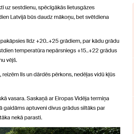
tī uz sestdienu, spēcīgākās lietusgāzes
ien Latvijā būs daudz mākoņu, bet svētdiena
 pakāpsies līdz +20..+25 grādiem, par kādu grādu
estdien temperatūra nepārsniegs +15..+22 grādus
mu vējš.
 reizēm līs un dārdēs pērkons, nedēļas vidū kļūs
iskā vasara. Saskaņā ar Eiropas Vidēja termiņa
jā gaidāms aptuveni divus grādus siltāks par
tāka nekā parasti.