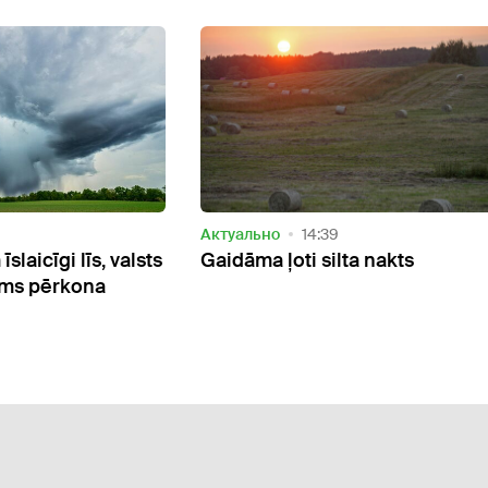
Актуально
14:39
slaicīgi līs, valsts
Gaidāma ļoti silta nakts
ams pērkona