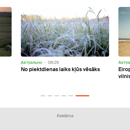
Актуально
08:29
Акту
No piektdienas laiks kļūs vēsāks
Eiro
vilni
Reklāma