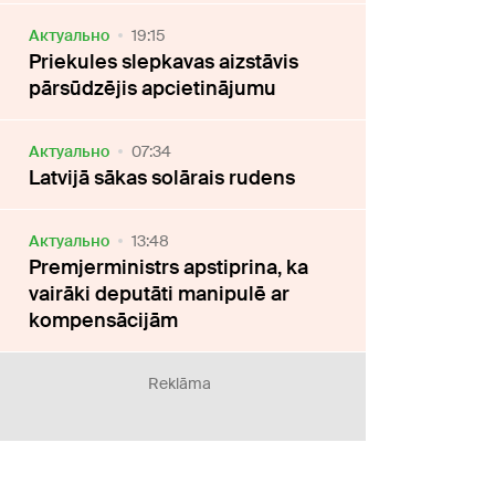
Актуально
19:15
Priekules slepkavas aizstāvis
pārsūdzējis apcietinājumu
Актуально
07:34
Latvijā sākas solārais rudens
Актуально
13:48
Premjerministrs apstiprina, ka
vairāki deputāti manipulē ar
kompensācijām
Reklāma