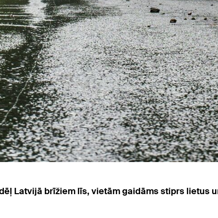
ēļ Latvijā brīžiem līs, vietām gaidāms stiprs lietus