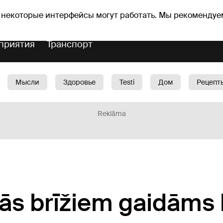
Прогноз погоды
Гороскопы
 некоторые интерфейсы могут работать. Мы рекомендуе
приятия
Транспорт
Мысли
Здоровье
Testi
Дом
Рецепт
Красота
Дети
Машина
1188 play
Spo
Reklāma
ās brīžiem gaidāms 