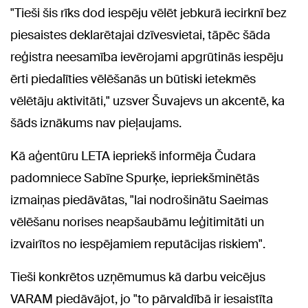
"Tieši šis rīks dod iespēju vēlēt jebkurā iecirknī bez
piesaistes deklarētajai dzīvesvietai, tāpēc šāda
reģistra neesamība ievērojami apgrūtinās iespēju
ērti piedalīties vēlēšanās un būtiski ietekmēs
vēlētāju aktivitāti," uzsver Šuvajevs un akcentē, ka
šāds iznākums nav pieļaujams.
Kā aģentūru LETA iepriekš informēja Čudara
padomniece Sabīne Spurķe, iepriekšminētās
izmaiņas piedāvātas, "lai nodrošinātu Saeimas
vēlēšanu norises neapšaubāmu leģitimitāti un
izvairītos no iespējamiem reputācijas riskiem".
Tieši konkrētos uzņēmumus kā darbu veicējus
VARAM piedāvājot, jo "to pārvaldībā ir iesaistīta