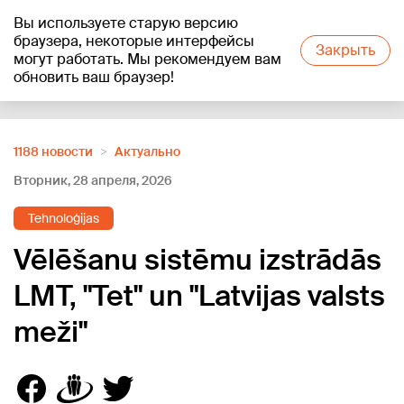
Вы используете старую версию
+19
°C
браузера, некоторые интерфейсы
Закрыть
могут работать. Мы рекомендуем вам
обновить ваш браузер!
Reklāma
1188 новости
Актуально
Вторник, 28 апреля, 2026
Tehnoloģijas
Vēlēšanu sistēmu izstrādās
LMT, "Tet" un "Latvijas valsts
meži"