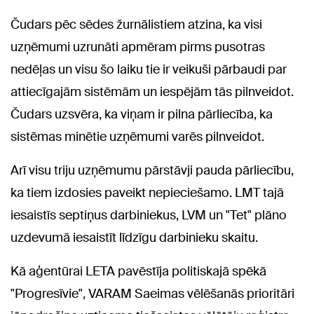
Čudars pēc sēdes žurnālistiem atzina, ka visi
uzņēmumi uzrunāti apmēram pirms pusotras
nedēļas un visu šo laiku tie ir veikuši pārbaudi par
attiecīgajām sistēmām un iespējām tās pilnveidot.
Čudars uzsvēra, ka viņam ir pilna pārliecība, ka
sistēmas minētie uzņēmumi varēs pilnveidot.
Arī visu triju uzņēmumu pārstāvji pauda pārliecību,
ka tiem izdosies paveikt nepieciešamo. LMT tajā
iesaistīs septiņus darbiniekus, LVM un "Tet" plāno
uzdevumā iesaistīt līdzīgu darbinieku skaitu.
Kā aģentūrai LETA pavēstīja politiskajā spēkā
"Progresīvie", VARAM Saeimas vēlēšanās prioritāri