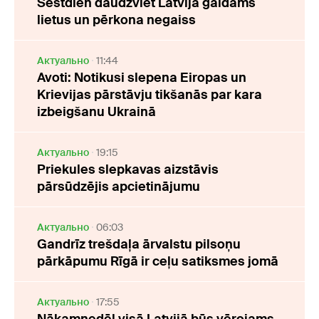
Sestdien daudzviet Latvijā gaidāms
lietus un pērkona negaiss
Актуально
11:44
Avoti: Notikusi slepena Eiropas un
Krievijas pārstāvju tikšanās par kara
izbeigšanu Ukrainā
Актуально
19:15
Priekules slepkavas aizstāvis
pārsūdzējis apcietinājumu
Актуально
06:03
Gandrīz trešdaļa ārvalstu pilsoņu
pārkāpumu Rīgā ir ceļu satiksmes jomā
Актуально
17:55