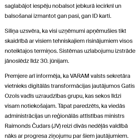
saglabājot iespēju nobalsot jebkurā iecirknī un
balsošanai izmantot gan pasi, gan ID karti.
Siliņa uzsvēra, ka visi uzņēmumi apņēmušies tikt
skaidrībā ar visiem tehniskajiem risinājumiem visos
noteiktajos termiņos. Sistēmas uzlabojumu izstrāde
jānoslēdz līdz 30. jūnijam.
Premjere arī informēja, ka VARAM valsts sekretāra
vietnieks digitālās transformācijas jautājumos Gatis
Ozols vadīs uzraudzības grupu, kas sekos līdzi
visam notiekošajam. Tāpat paredzēts, ka viedās
administrācijas un reģionālās attīstības ministrs
Raimonds Čudars (JV) reizi divās nedēļās valdībā
nāks ar progresa ziņojumu par šiem jautājumiem.