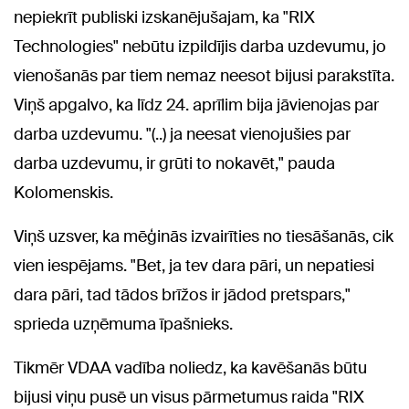
nepiekrīt publiski izskanējušajam, ka "RIX
Technologies" nebūtu izpildījis darba uzdevumu, jo
vienošanās par tiem nemaz neesot bijusi parakstīta.
Viņš apgalvo, ka līdz 24. aprīlim bija jāvienojas par
darba uzdevumu. "(..) ja neesat vienojušies par
darba uzdevumu, ir grūti to nokavēt," pauda
Kolomenskis.
Viņš uzsver, ka mēģinās izvairīties no tiesāšanās, cik
vien iespējams. "Bet, ja tev dara pāri, un nepatiesi
dara pāri, tad tādos brīžos ir jādod pretspars,"
sprieda uzņēmuma īpašnieks.
Tikmēr VDAA vadība noliedz, ka kavēšanās būtu
bijusi viņu pusē un visus pārmetumus raida "RIX