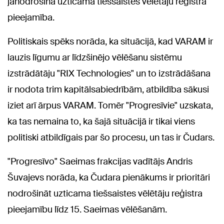
jānodrošina uzticama tiešsaistes vēlētāju reģistra
pieejamība.
Politiskais spēks norāda, ka situācijā, kad VARAM ir
lauzis līgumu ar līdzšinējo vēlēšanu sistēmu
izstrādātāju "RIX Technologies" un to izstrādāšana
ir nodota trim kapitālsabiedrībām, atbildība sākusi
iziet arī ārpus VARAM. Tomēr "Progresīvie" uzskata,
ka tas nemaina to, ka šajā situācijā ir tikai viens
politiski atbildīgais par šo procesu, un tas ir Čudars.
"Progresīvo" Saeimas frakcijas vadītājs Andris
Šuvajevs norāda, ka Čudara pienākums ir prioritāri
nodrošināt uzticama tiešsaistes vēlētāju reģistra
pieejamību līdz 15. Saeimas vēlēšanām.