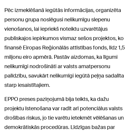
Pēc izmeklēšanā iegūtās informācijas, organizēta
personu grupa noslēgusi nelikumīgu slepenu
vienošanos, lai iepriekš noteiktu uzvarētājus
publiskajos iepirkumos vismaz sešos projektos, ko
finansē Eiropas Reģionālās attīstības fonds, līdz 1,5
miljonu eiro apmērā. Pastāv aizdomas, ka līgumi
nelikumīgi nodrošināti ar valsts amatpersonu
palīdzību, savukārt nelikumīgi iegūtā peļņa sadalīta
starp iesaistītajiem.
EPPO preses paziņojumā bija teikts, ka dažu
projektu īstenošana var radīt arī potenciālus valsts
drošības riskus, jo tie varētu ietekmēt vēlēšanas un
demokrātiskās procedūras. Līdzīgas bažas par