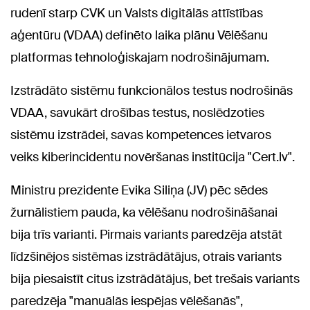
rudenī starp CVK un Valsts digitālās attīstības
aģentūru (VDAA) definēto laika plānu Vēlēšanu
platformas tehnoloģiskajam nodrošinājumam.
Izstrādāto sistēmu funkcionālos testus nodrošinās
VDAA, savukārt drošības testus, noslēdzoties
sistēmu izstrādei, savas kompetences ietvaros
veiks kiberincidentu novēršanas institūcija "Cert.lv".
Ministru prezidente Evika Siliņa (JV) pēc sēdes
žurnālistiem pauda, ka vēlēšanu nodrošināšanai
bija trīs varianti. Pirmais variants paredzēja atstāt
līdzšinējos sistēmas izstrādātājus, otrais variants
bija piesaistīt citus izstrādātājus, bet trešais variants
paredzēja "manuālās iespējas vēlēšanās",