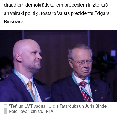
draudiem demokrātiskajiem procesiem ir izteikuši
arī vairāki politiķi, tostarp Valsts prezidents Edgars
Rinkēvičs.
"Tet" un LMT vadītāji Uldis Tatarčuks un Juris Binde.
Foto: Ieva Leiniša/LETA