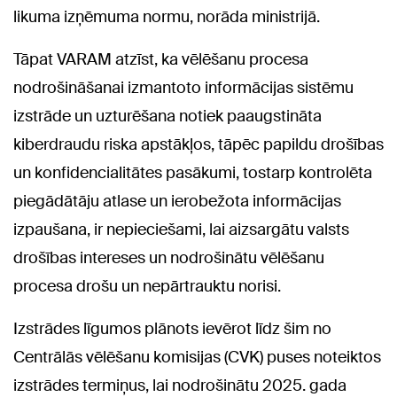
likuma izņēmuma normu, norāda ministrijā.
Tāpat VARAM atzīst, ka vēlēšanu procesa
nodrošināšanai izmantoto informācijas sistēmu
izstrāde un uzturēšana notiek paaugstināta
kiberdraudu riska apstākļos, tāpēc papildu drošības
un konfidencialitātes pasākumi, tostarp kontrolēta
piegādātāju atlase un ierobežota informācijas
izpaušana, ir nepieciešami, lai aizsargātu valsts
drošības intereses un nodrošinātu vēlēšanu
procesa drošu un nepārtrauktu norisi.
Izstrādes līgumos plānots ievērot līdz šim no
Centrālās vēlēšanu komisijas (CVK) puses noteiktos
izstrādes termiņus, lai nodrošinātu 2025. gada