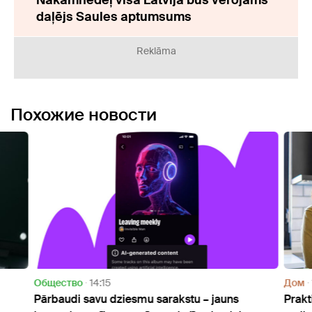
Nākamnedēļ visā Latvijā būs vērojams
daļējs Saules aptumsums
Reklāma
Похожие новости
Oбщество
14:15
Дом
Pārbaudi savu dziesmu sarakstu – jauns
Prakt