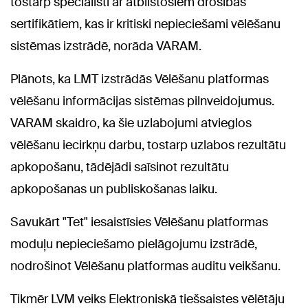
tostarp speciālisti ar atbilstošiem drošības
sertifikātiem, kas ir kritiski nepieciešami vēlēšanu
sistēmas izstrādē, norāda VARAM.
Plānots, ka LMT izstrādās Vēlēšanu platformas
vēlēšanu informācijas sistēmas pilnveidojumus.
VARAM skaidro, ka šie uzlabojumi atvieglos
vēlēšanu iecirkņu darbu, tostarp uzlabos rezultātu
apkopošanu, tādējādi saīsinot rezultātu
apkopošanas un publiskošanas laiku.
Savukārt "Tet" iesaistīsies Vēlēšanu platformas
moduļu nepieciešamo pielāgojumu izstrādē,
nodrošinot Vēlēšanu platformas auditu veikšanu.
Tikmēr LVM veiks Elektroniskā tiešsaistes vēlētāju