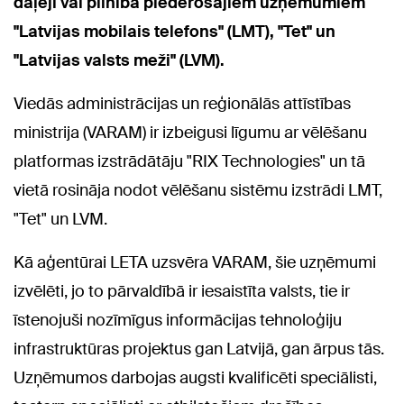
daļēji vai pilnībā piederošajiem uzņēmumiem
"Latvijas mobilais telefons" (LMT), "Tet" un
"Latvijas valsts meži" (LVM).
Viedās administrācijas un reģionālās attīstības
ministrija (VARAM) ir izbeigusi līgumu ar vēlēšanu
platformas izstrādātāju "RIX Technologies" un tā
vietā rosināja nodot vēlēšanu sistēmu izstrādi LMT,
"Tet" un LVM.
Kā aģentūrai LETA uzsvēra VARAM, šie uzņēmumi
izvēlēti, jo to pārvaldībā ir iesaistīta valsts, tie ir
īstenojuši nozīmīgus informācijas tehnoloģiju
infrastruktūras projektus gan Latvijā, gan ārpus tās.
Uzņēmumos darbojas augsti kvalificēti speciālisti,