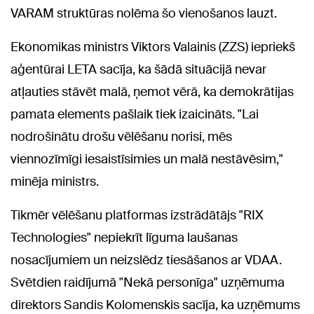
VARAM struktūras nolēma šo vienošanos lauzt.
Ekonomikas ministrs Viktors Valainis (ZZS) iepriekš
aģentūrai LETA sacīja, ka šādā situācijā nevar
atļauties stāvēt malā, ņemot vērā, ka demokrātijas
pamata elements pašlaik tiek izaicināts. "Lai
nodrošinātu drošu vēlēšanu norisi, mēs
viennozīmīgi iesaistīsimies un malā nestāvēsim,"
minēja ministrs.
Tikmēr vēlēšanu platformas izstrādātājs "RIX
Technologies" nepiekrīt līguma laušanas
nosacījumiem un neizslēdz tiesāšanos ar VDAA.
Svētdien raidījumā "Nekā personīga" uzņēmuma
direktors Sandis Kolomenskis sacīja, ka uzņēmums