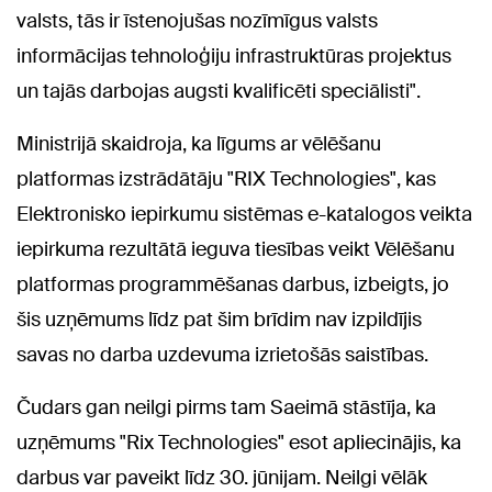
valsts, tās ir īstenojušas nozīmīgus valsts
informācijas tehnoloģiju infrastruktūras projektus
un tajās darbojas augsti kvalificēti speciālisti".
Ministrijā skaidroja, ka līgums ar vēlēšanu
platformas izstrādātāju "RIX Technologies", kas
Elektronisko iepirkumu sistēmas e-katalogos veikta
iepirkuma rezultātā ieguva tiesības veikt Vēlēšanu
platformas programmēšanas darbus, izbeigts, jo
šis uzņēmums līdz pat šim brīdim nav izpildījis
savas no darba uzdevuma izrietošās saistības.
Čudars gan neilgi pirms tam Saeimā stāstīja, ka
uzņēmums "Rix Technologies" esot apliecinājis, ka
darbus var paveikt līdz 30. jūnijam. Neilgi vēlāk