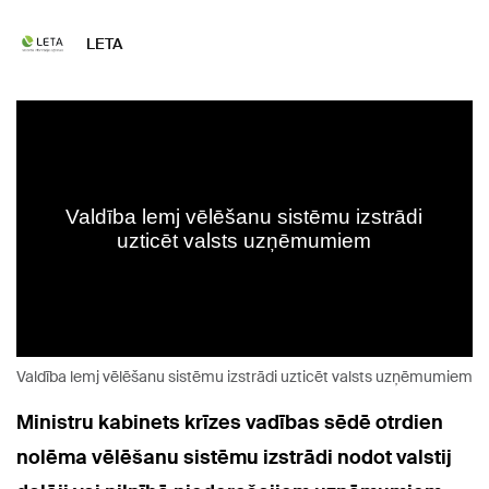
LETA
Valdība lemj vēlēšanu sistēmu izstrādi uzticēt valsts uzņēmumiem
Ministru kabinets krīzes vadības sēdē otrdien
nolēma vēlēšanu sistēmu izstrādi nodot valstij