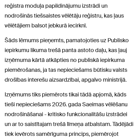
reģistra moduļa papildinājumu izstrādi un
nodrošinās tiešsaistes vēlētāju reģistru, kas ļaus
vēlētājiem balsot jebkurā iecirknī.
Šāds lēmums pieņemts, pamatojoties uz Publisko
iepirkumu likuma trešā panta astoto daļu, kas ļauj
izņēmuma kārtā atkāpties no publiskā iepirkuma
piemērošanas, ja tas nepieciešams būtisku valsts
drošības interešu aizsardzībai, apgalvo ministrijā.
Izņēmums tiks piemērots tikai tādā apjomā, kāds
tieši nepieciešams 2026. gada Saeimas vēlēšanu
nodrošināšanai - kritisko funkcionalitāšu izstrādei
un ar to saistītajam trešā līmeņa atbalstam. Tādējādi
tiek ievērots samērīguma princips, piemērojot