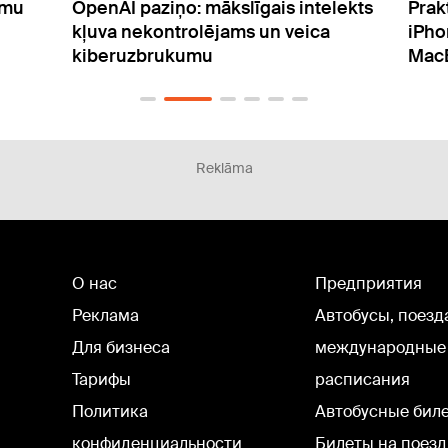
lekts
Praktiski ieteikumi, izvēloties Apple
Stac
iPhone 17 sērijas telefonus un
gata
MacBook portatīvos datorus
Reklāma
О нас
Предприятия
Реклама
Автобусы, поезд
Для бизнеса
международные
Тарифы
расписания
Политика
Автобусные бил
конфиденциальности
Билеты на поезд