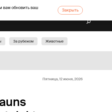
м вам обновить ваш
Закрыть
ы
За рубежом
Животные
rts
Бизнес
Cад
Пятница, 12 июня, 2026
jauns