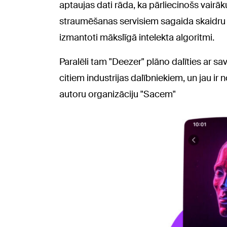
aptaujas dati rāda, ka pārliecinošs vairā
straumēšanas servisiem sagaida skaidru
izmantoti mākslīgā intelekta algoritmi.
Paralēli tam "Deezer" plāno dalīties ar sa
citiem industrijas dalībniekiem, un jau ir
autoru organizāciju "Sacem"