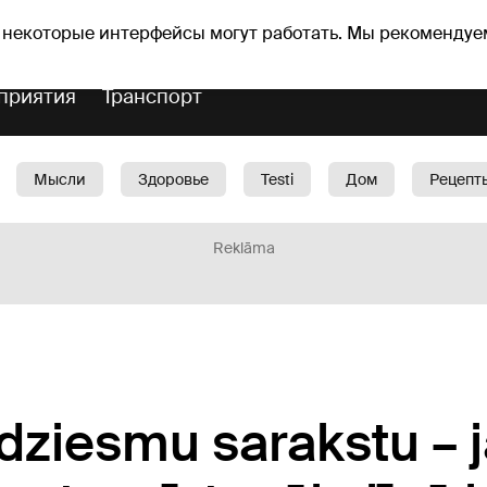
Прогноз погоды
Гороскопы
 некоторые интерфейсы могут работать. Мы рекомендуе
приятия
Транспорт
Мысли
Здоровье
Testi
Дом
Рецепт
Красота
Дети
Машина
1188 play
Spo
Reklāma
dziesmu sarakstu – 