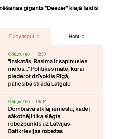
mēšanas gigants "Deezer" klajā laidis
Популярные
Новые
Oбщество
12:39
"Izskatās, Rasima ir sapinusies
melos..." Politiķes māte, kurai
piederot dzīvoklis Rīgā,
patiesībā strādā Latgalē
Oбщество
09:14
Dombrava atklāj iemeslu, kādēļ
sākotnēji tika slēgts
robežpunkts uz Latvijas-
Baltkrievijas robežas