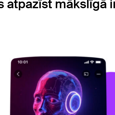
 atpazīst mākslīgā i