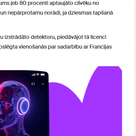
kums jeb 80 procenti aptaujāto cilvēku no
 un nepārprotamu norādi, ja dziesmas tapšanā
vu izstrādāto detektoru, piedāvājot tā licenci
 noslēgta vienošanās par sadarbību ar Francijas