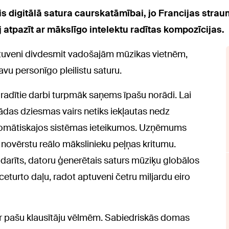
is digitālā satura caurskatāmībai, jo Francijas strau
atpazīt ar mākslīgo intelektu radītas kompozīcijas.
ptuveni divdesmit vadošajām mūzikas vietnēm,
avu personīgo pleilistu saturu.
 radītie darbi turpmāk saņems īpašu norādi. Lai
šādas dziesmas vairs netiks iekļautas nedz
 automātiskajos sistēmas ieteikumos. Uzņēmums
i novērstu reālo mākslinieku peļņas kritumu.
 darīts, datoru ģenerētais saturs mūziķu globālos
eturto daļu, radot aptuveni četru miljardu eiro
 ar pašu klausītāju vēlmēm. Sabiedriskās domas