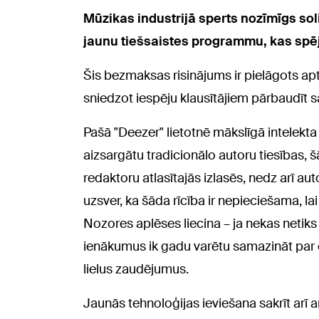
Mūzikas industrijā sperts nozīmīgs sol
jaunu tiešsaistes programmu, kas spēj 
Šis bezmaksas risinājums ir pielāgots a
sniedzot iespēju klausītājiem pārbaudīt s
Pašā "Deezer" lietotnē mākslīgā intelekta
aizsargātu tradicionālo autoru tiesības, 
redaktoru atlasītajās izlasēs, nedz arī
uzsver, ka šāda rīcība ir nepieciešama, la
Nozores aplēses liecina – ja nekas netiks
ienākumus ik gadu varētu samazināt par c
lielus zaudējumus.
Jaunās tehnoloģijas ieviešana sakrīt arī