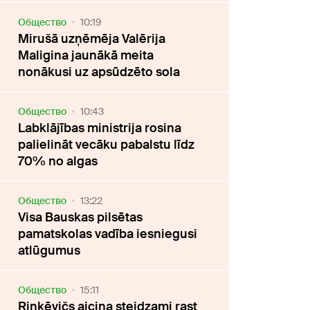
Oбщество
10:19
Mirušā uzņēmēja Valērija
Maligina jaunākā meita
nonākusi uz apsūdzēto sola
Oбщество
10:43
Labklājības ministrija rosina
palielināt vecāku pabalstu līdz
70% no algas
Oбщество
13:22
Visa Bauskas pilsētas
pamatskolas vadība iesniegusi
atlūgumus
Oбщество
15:11
Rinkēvičs aicina steidzami rast