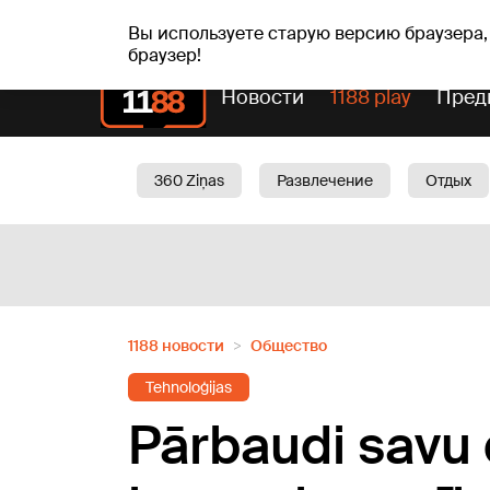
чт, 06.08.2026.
+21
°C
Alfrēds, Fredis, Madars
Вы используете старую версию браузера,
браузер!
Новости
1188 play
Пред
360 Ziņas
Развлечение
Отдых
Oбщество
Актуально
Трафик
1188 новости
Oбщество
Tehnoloģijas
Pārbaudi savu 