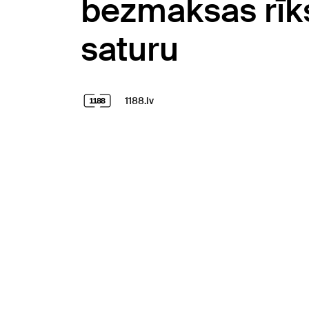
bezmaksas rīks
saturu
1188.lv