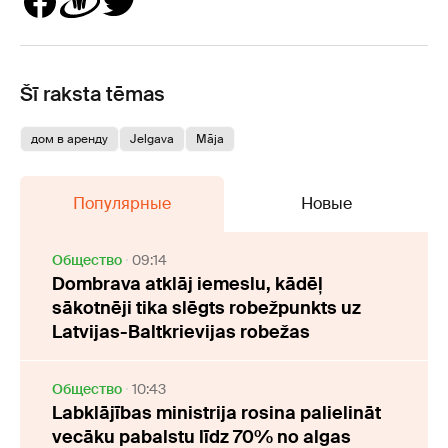
Šī raksta tēmas
дом в аренду
Jelgava
Māja
Популярные
Новые
Oбщество
09:14
Dombrava atklāj iemeslu, kādēļ
sākotnēji tika slēgts robežpunkts uz
Latvijas-Baltkrievijas robežas
Oбщество
10:43
Labklājības ministrija rosina palielināt
vecāku pabalstu līdz 70% no algas