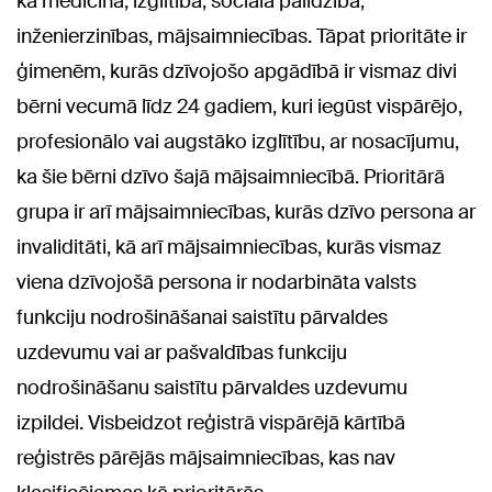
kā medicīna, izglītība, sociālā palīdzība,
inženierzinības, mājsaimniecības. Tāpat prioritāte ir
ģimenēm, kurās dzīvojošo apgādībā ir vismaz divi
bērni vecumā līdz 24 gadiem, kuri iegūst vispārējo,
profesionālo vai augstāko izglītību, ar nosacījumu,
ka šie bērni dzīvo šajā mājsaimniecībā. Prioritārā
grupa ir arī mājsaimniecības, kurās dzīvo persona ar
invaliditāti, kā arī mājsaimniecības, kurās vismaz
viena dzīvojošā persona ir nodarbināta valsts
funkciju nodrošināšanai saistītu pārvaldes
uzdevumu vai ar pašvaldības funkciju
nodrošināšanu saistītu pārvaldes uzdevumu
izpildei. Visbeidzot reģistrā vispārējā kārtībā
reģistrēs pārējās mājsaimniecības, kas nav