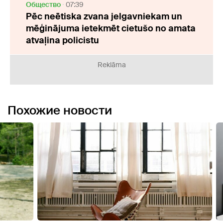
Oбщество
07:39
Pēc neētiska zvana jelgavniekam un
mēģinājuma ietekmēt cietušo no amata
atvaļina policistu
Reklāma
Похожие новости