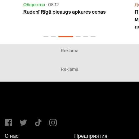
Oбщество
08:12
Дом
Rudenī Rīgā pieaugs apkures cenas
Прак
монт
пере
Reklāma
Reklāma
О нас
Предприятия