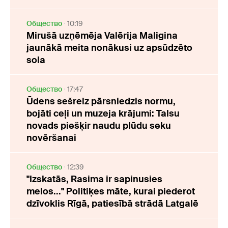
Oбщество
10:19
Mirušā uzņēmēja Valērija Maligina
jaunākā meita nonākusi uz apsūdzēto
sola
Oбщество
17:47
Ūdens sešreiz pārsniedzis normu,
bojāti ceļi un muzeja krājumi: Talsu
novads piešķir naudu plūdu seku
novēršanai
Oбщество
12:39
"Izskatās, Rasima ir sapinusies
melos..." Politiķes māte, kurai piederot
dzīvoklis Rīgā, patiesībā strādā Latgalē