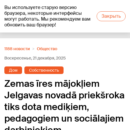
Вы используете старую версию
+17
°C
браузера, некоторые интерфейсы
Закрыть
могут работать. Мы рекомендуем вам
обновить ваш браузер!
Reklāma
1188 новости
Oбщество
Воскресенье, 21 декабря, 2025
Дом
Собственность
Zemas īres mājokļiem
Jelgavas novadā priekšroka
tiks dota mediķiem,
pedagogiem un sociālajiem