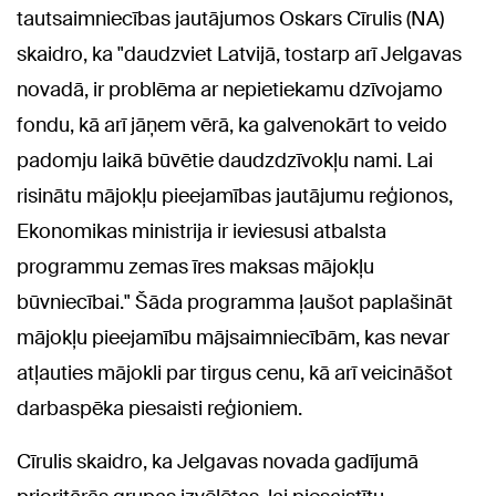
tautsaimniecības jautājumos Oskars Cīrulis (NA)
skaidro, ka "daudzviet Latvijā, tostarp arī Jelgavas
novadā, ir problēma ar nepietiekamu dzīvojamo
fondu, kā arī jāņem vērā, ka galvenokārt to veido
padomju laikā būvētie daudzdzīvokļu nami. Lai
risinātu mājokļu pieejamības jautājumu reģionos,
Ekonomikas ministrija ir ieviesusi atbalsta
programmu zemas īres maksas mājokļu
būvniecībai." Šāda programma ļaušot paplašināt
mājokļu pieejamību mājsaimniecībām, kas nevar
atļauties mājokli par tirgus cenu, kā arī veicināšot
darbaspēka piesaisti reģioniem.
Cīrulis skaidro, ka Jelgavas novada gadījumā