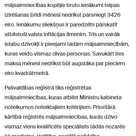
mājsaimniecības kopējie bruto ienākumi telpas
izīrēšanas brīdī mēnesī nedrīkst pārsniegt 3426
eiro. Ienākumu sliekšņus ir paredzēts pārskatīt
atbilstoši valsts inflācijas līmenim. Trīs un vairāk
istabu dzīvokļi ir pieejami tādām mājsaimniecībām,
kuras veido vismaz divas personas. Savukārt īres
maksa mēnesī nedrīkst būt augstāka par pieciem
eiro kvadrātmetrā.
Pašvaldības reģistrā tiks reģistrētas
mājsaimniecības, kuras atbilst Ministru kabineta
noteikumos noteiktajiem kritērijiem. Prioritārā
kārtībā reģistrēs mājsaimniecības, kurās dzīvo
vismaz viens kvalificēts speciālists tādās nozarēs