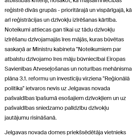
atbilstības kritēriji, nosakot, ka mājsaimniecības
reģistrē divās grupās - prioritārajā un vispārīgajā, kā
arī reģistrācijas un dzīvokļu izīrēšanas kārtība.
Noteikumi attiecas gan tikai uz tādu dzīvokļu
izīrēšanu dzīvojamajās īres mājās, kuras būvētas
saskaņā ar Ministru kabineta "Noteikumiem par
atbalstu dzīvojamo īres māju būvniecībai Eiropas
Savienības Atveseļošanas un noturības mehānisma
plāna 3.1. reformu un investīciju virziena "Reģionālā
politika" ietvaros nevis uz Jelgavas novada
pašvaldības īpašumā esošajiem dzīvokļiem un uz
pašvaldības sniedzamo palīdzību dzīvokļu
jautājumu risināšanā.
Jelgavas novada domes priekšsēdētāja vietnieks