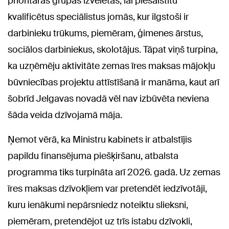
prioritārās grupas izvēlētas, lai piesaistītu
kvalificētus speciālistus jomās, kur ilgstoši ir
darbinieku trūkums, piemēram, ģimenes ārstus,
sociālos darbiniekus, skolotājus. Tāpat viņš turpina,
ka uzņēmēju aktivitāte zemas īres maksas mājokļu
būvniecības projektu attīstīšanā ir manāma, kaut arī
šobrīd Jelgavas novadā vēl nav izbūvēta neviena
šāda veida dzīvojamā māja.
Ņemot vērā, ka Ministru kabinets ir atbalstījis
papildu finansējuma piešķiršanu, atbalsta
programma tiks turpināta arī 2026. gadā. Uz zemas
īres maksas dzīvokļiem var pretendēt iedzīvotāji,
kuru ienākumi nepārsniedz noteiktu slieksni,
piemēram, pretendējot uz trīs istabu dzīvokli,