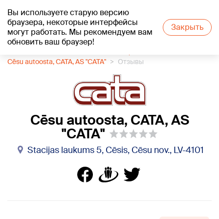
Вы используете старую версию
+17
°C
браузера, некоторые интерфейсы
Закрыть
могут работать. Мы рекомендуем вам
обновить ваш браузер!
1188 каталог компаний
Автостанция
Cēsu autoosta, CATA, AS "CATA"
Отзывы
Cēsu autoosta, CATA, AS
"CATA"
Stacijas laukums 5, Cēsis, Cēsu nov., LV-4101