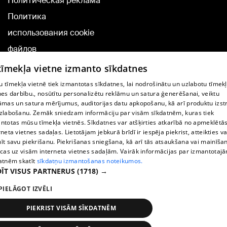
Политическая реклама
Политика
использования cookie
файлов
Добавление
 tīmekļa vietne izmanto sīkdatnes
комментариев
 tīmekļa vietnē tiek izmantotas sīkdatnes, lai nodrošinātu un uzlabotu tīmek
nes darbību., nosūtītu personalizētu reklāmu un satura ģenerēšanai, veiktu
āmas un satura mērījumus, auditorijas datu apkopošanu, kā arī produktu izst
TВ-программа
zlabošanu. Zemāk sniedzam informāciju par visām sīkdatnēm, kuras tiek
Условия договора
ntotas mūsu tīmekļa vietnēs. Sīkdatnes var atšķirties atkarībā no apmeklētā
rneta vietnes sadaļas. Lietotājam jebkurā brīdī ir iespēja piekrist, atteikties va
360 Ziņu kontakti
īt savu piekrišanu. Piekrišanas sniegšana, kā arī tās atsaukšana vai mainīša
ecas uz visām interneta vietnes sadaļām. Vairāk informācijas par izmantotaj
Helio Media
atnēm skatīt
sīkdatņu izmantošanas noteikumos.
ĪT VISUS PARTNERUS
(1718) →
Служба помощи портала: э-почта -
info@1188.lv
PIELĀGOT IZVĒLI
Copyright © 2004-2026 SIA HELIO MEDIA.
All rights reserved.
PIEKRIST VISĀM SĪKDATNĒM