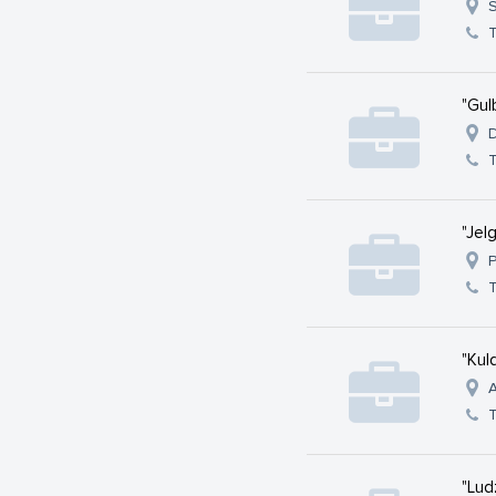
S
"Gul
D
"Jel
P
"Kul
A
"Lud