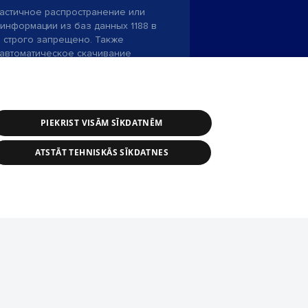
астичное распространение или
информации из баз данных 1188 в
строго запрещено. Также
автоматическое скачивание
Перепубликация любого материала,
ого на сайте 1188 , возможна
асия редакции сайта 1188.
PIEKRIST VISĀM SĪKDATNĒM
и портала: э-почта -
info@1188.lv
ATSTĀT TEHNISKĀS SĪKDATNES
SIA Helio Media
2004-2026
tīmekļa vietne nevarēs pilnvērtīgi darboties un sniegt