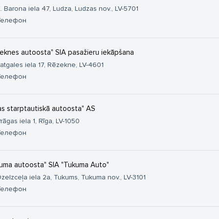
. Barona iela 47, Ludza, Ludzas nov., LV-5701
Телефон
eknes autoosta" SIA pasažieru iekāpšana
atgales iela 17, Rēzekne, LV-4601
Телефон
as starptautiskā autoosta" AS
rāgas iela 1, Rīga, LV-1050
Телефон
uma autoosta" SIA "Tukuma Auto"
zelzceļa iela 2a, Tukums, Tukuma nov., LV-3101
Телефон