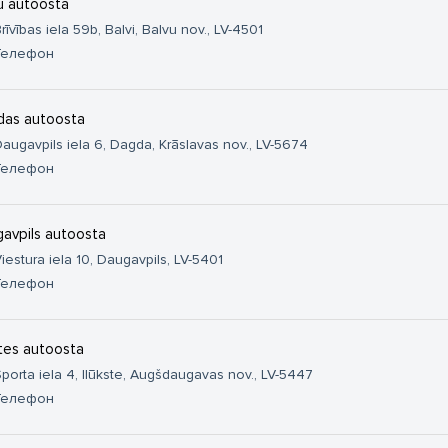
u autoosta
rīvības iela 59b, Balvi, Balvu nov., LV-4501
Телефон
as autoosta
augavpils iela 6, Dagda, Krāslavas nov., LV-5674
Телефон
avpils autoosta
iestura iela 10, Daugavpils, LV-5401
Телефон
stes autoosta
porta iela 4, Ilūkste, Augšdaugavas nov., LV-5447
Телефон