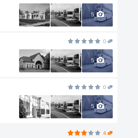
5
0
5
0
5
4