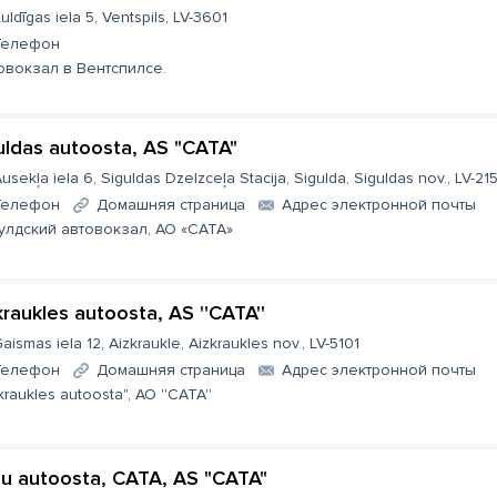
uldīgas iela 5, Ventspils, LV-3601
Телефон
овокзал в Вентспилсе.
uldas autoosta, AS "CATA"
usekļa iela 6, Siguldas Dzelzceļa Stacija, Sigulda, Siguldas nov., LV-21
Телефон
Домашняя страница
Aдрес электронной почты
улдский автовокзал, АО «CATA»
kraukles autoosta, AS ''CATA''
aismas iela 12, Aizkraukle, Aizkraukles nov., LV-5101
Телефон
Домашняя страница
Aдрес электронной почты
kraukles autoosta", АО ''CATA''
u autoosta, CATA, AS "CATA"