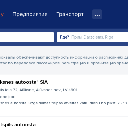
ay
Предприятия
Транспорт
Где?
вокзалы обеспечивают доступность информации о расписаниях д
угах по перевозке пассажиров, регистрацию и организацию хран
ūksnes autoosta" SIA
ils iela 72, Alūksne, Alūksnes nov., LV-4301
Телефон
snes autoosta. Uzgaidāmās telpas atvērtas katru dienu no plkst. 7 - 19. 
tspils autoosta