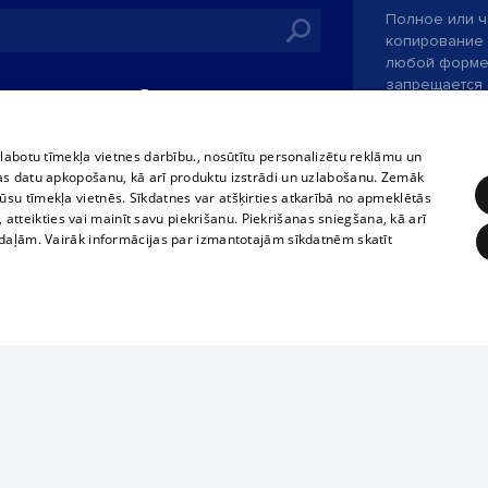
Полное или ч
копирование 
любой форме 
запрещается 
иятия
В кинотеатрах
информации. 
rains,
TВ-программа
опубликованн
tional schedules
только с согл
Условия договора
zlabotu tīmekļa vietnes darbību., nosūtītu personalizētu reklāmu un
ets
as datu apkopošanu, kā arī produktu izstrādi un uzlabošanu. Zemāk
360 Ziņas kontakti
su tīmekļa vietnēs. Sīkdatnes var atšķirties atkarībā no apmeklētās
ckets
, atteikties vai mainīt savu piekrišanu. Piekrišanas sniegšana, kā arī
Служба помощ
adaļām. Vairāk informācijas par izmantotajām sīkdatnēm skatīt
Разработано
ĒRĶĒŠANA
FUNKCIONĀLĀS
NEKLASIFICĒTĀS
obligātās
Statistikas
Mērķēšana
Funkcionālās
Neklasificētās
eklēt un pārlūkot tīmekļa vietni un izmantot tās piedāvātās iespējas. Bez šīm sīkdatnēm 