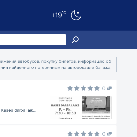
°C
+19
вижения автобусов, покупку билетов, информацию об
ения найденного потерянным на автовокзале багажа.
0
Kases darba laik...
0