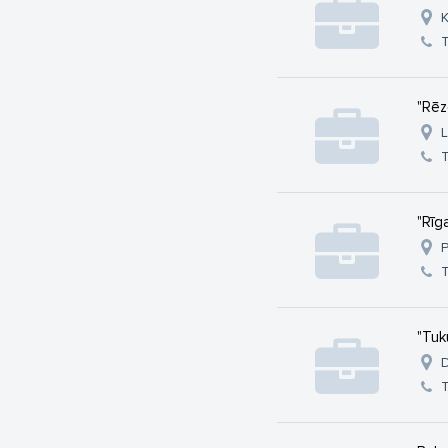
K
"Rēz
L
"Rīg
P
"Tuk
D