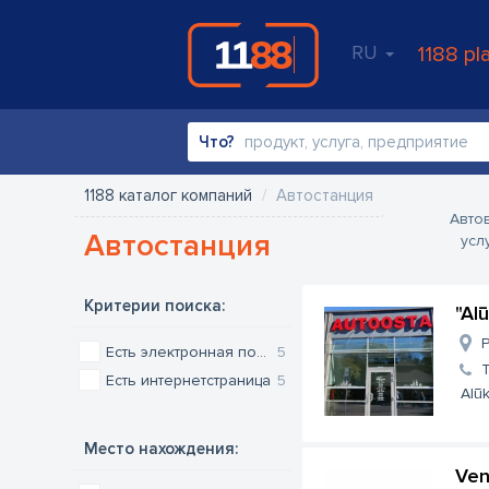
RU
1188 pl
Что?
1188 каталог компаний
Автостанция
Авто
Автостанция
усл
Критерии поиска:
"Al
P
Есть электронная почта
5
Есть интернетстраница
5
Alūk
Место нахождения:
Ven