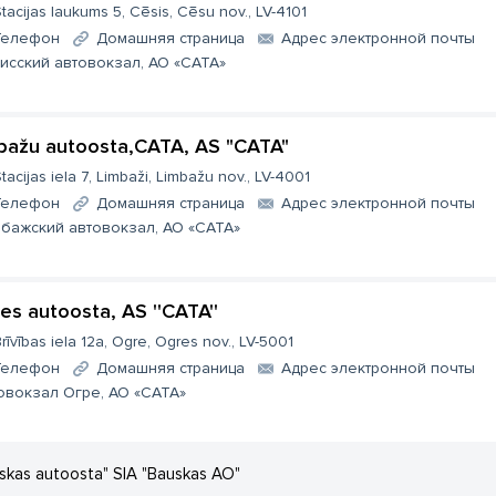
tacijas laukums 5, Cēsis, Cēsu nov., LV-4101
Телефон
Домашняя страница
Aдрес электронной почты
исский автовокзал, АО «CATA»
bažu autoosta,CATA, AS "CATA"
tacijas iela 7, Limbaži, Limbažu nov., LV-4001
Телефон
Домашняя страница
Aдрес электронной почты
бажский автовокзал, АО «CATA»
es autoosta, AS ''CATA''
rīvības iela 12a, Ogre, Ogres nov., LV-5001
Телефон
Домашняя страница
Aдрес электронной почты
овокзал Огре, АО «CATA»
skas autoosta" SIA "Bauskas AO"