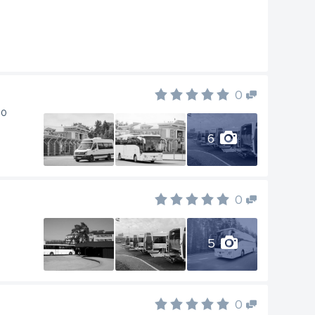
0
50
6
0
5
0