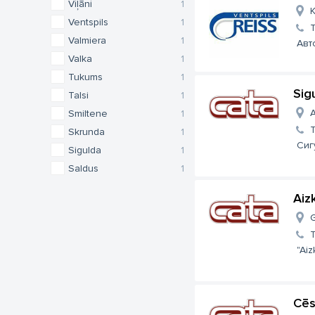
Viļāni
1
K
Ventspils
1
Valmiera
1
Авт
Valka
1
Tukums
1
Sig
Talsi
1
A
Smiltene
1
Skrunda
1
Сиг
Sigulda
1
Saldus
1
Aiz
G
"Aiz
Cēs