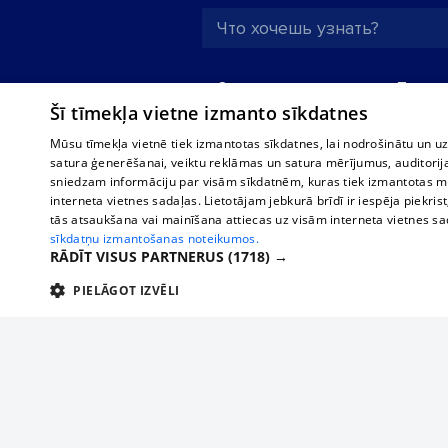
О нас
Предпр
Šī tīmekļa vietne izmanto sīkdatnes
Реклама
Buses, t
interna
Для бизнеса
Mūsu tīmekļa vietnē tiek izmantotas sīkdatnes, lai nodrošinātu un u
Bus tick
satura ģenerēšanai, veiktu reklāmas un satura mērījumus, auditorij
Тарифы
sniedzam informāciju par visām sīkdatnēm, kuras tiek izmantotas mū
Train ti
Политика
interneta vietnes sadaļas. Lietotājam jebkurā brīdī ir iespēja piekrist
конфиденциальности
tās atsaukšana vai mainīšana attiecas uz visām interneta vietnes s
sīkdatņu izmantošanas noteikumos.
Настройки cookie
RĀDĪT VISUS PARTNERUS
(1718) →
Политическая
PIELĀGOT IZVĒLI
реклама
Политика
TEHNISKĀS/OBLIGĀTĀS
STATISTIKAS
M
использования
cookie файлов
Добавление
комментариев
Tehniskās/
Tehniskās/obligātās sīkdatnes nepieciešamas, lai lietotājs varētu brīvi apm