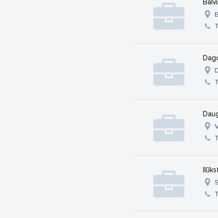
Balv
B
Dagd
D
Daug
V
Ilūk
S