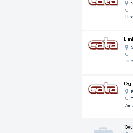
S
Цес
Lim
S
Лим
Ogr
B
Авт
"Bau