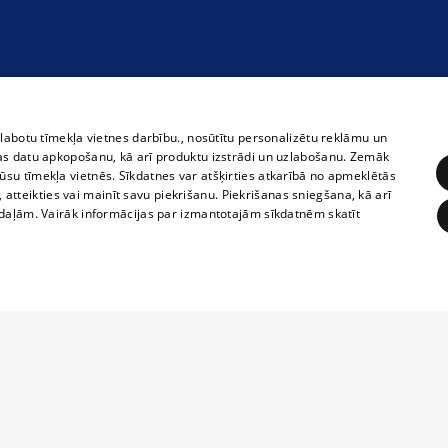
zlabotu tīmekļa vietnes darbību., nosūtītu personalizētu reklāmu un
as datu apkopošanu, kā arī produktu izstrādi un uzlabošanu. Zemāk
su tīmekļa vietnēs. Sīkdatnes var atšķirties atkarībā no apmeklētās
, atteikties vai mainīt savu piekrišanu. Piekrišanas sniegšana, kā arī
adaļām. Vairāk informācijas par izmantotajām sīkdatnēm skatīt
ĒRĶĒŠANA
FUNKCIONĀLĀS
NEKLASIFICĒTĀS
Полное или ч
obligātās
Statistikas
Mērķēšana
Funkcionālās
Neklasificētās
копирование 
любой форме 
eklēt un pārlūkot tīmekļa vietni un izmantot tās piedāvātās iespējas. Bez šīm sīkdatnēm 