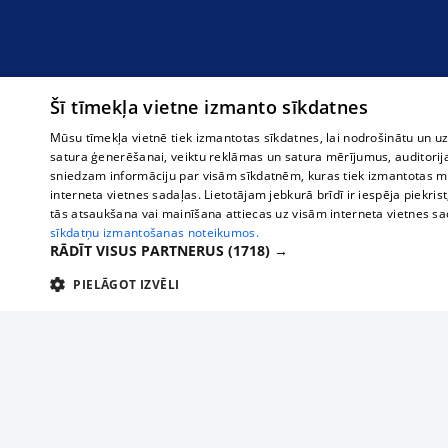
Šī tīmekļa vietne izmanto sīkdatnes
Mūsu tīmekļa vietnē tiek izmantotas sīkdatnes, lai nodrošinātu un u
satura ģenerēšanai, veiktu reklāmas un satura mērījumus, auditorij
sniedzam informāciju par visām sīkdatnēm, kuras tiek izmantotas mū
interneta vietnes sadaļas. Lietotājam jebkurā brīdī ir iespēja piekrist
tās atsaukšana vai mainīšana attiecas uz visām interneta vietnes s
sīkdatņu izmantošanas noteikumos.
RĀDĪT VISUS PARTNERUS
(1718) →
PIELĀGOT IZVĒLI
TEHNISKĀS/OBLIGĀTĀS
STATISTIKAS
M
Tehniskās/
Tehniskās/obligātās sīkdatnes nepieciešamas, lai lietotājs varētu brīvi apm