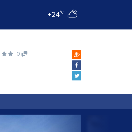
°C
+24
0