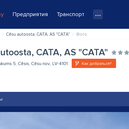
ay
Предприятия
Транспорт
Cēsu autoosta, CATA, AS "CATA"
Фото
utoosta, CATA, AS "CATA"
aukums 5, Cēsis, Cēsu nov., LV-4101
Как добраться?
ы