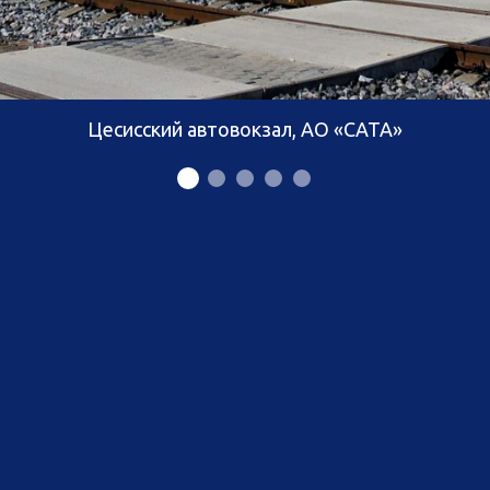
Цесисский автовокзал, АО «CATA»