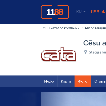
RU
1188 pl
1188 каталог компаний
Автостанция
Cēsu a
Stacijas l
Инфо
Карта
Фото
Отзыв