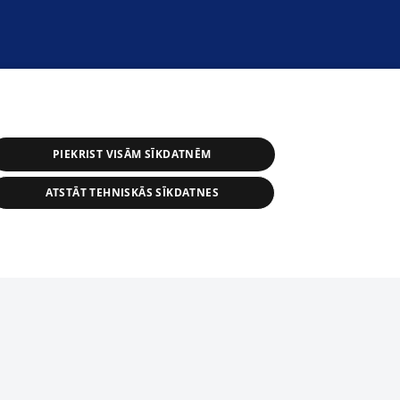
PIEKRIST VISĀM SĪKDATNĒM
ATSTĀT TEHNISKĀS SĪKDATNES
астичное распространение или
информации из баз данных 1188 в
строго запрещено. Также
tīmekļa vietne nevarēs pilnvērtīgi darboties un sniegt