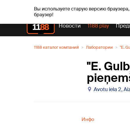
Прогн
чт, 06.08.2026.
+25
°C
Aisma, Askolds
Вы используете старую версию браузера,
браузер!
Новости
1188 play
Пред
1188 каталог компаний
Лаборатории
"E. G
"E. Gulb
pieņem
Avotu iela 2, A
Инфо