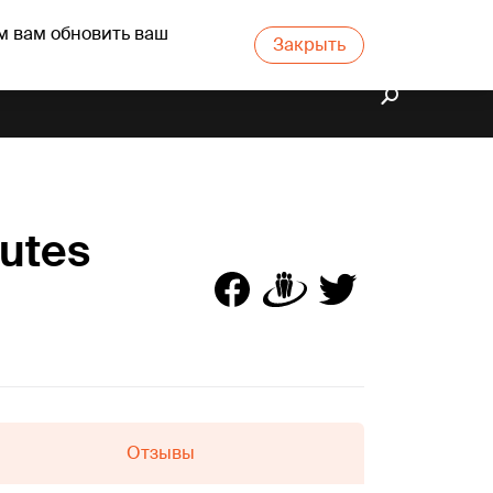
м вам обновить ваш
Закрыть
putes
Отзывы