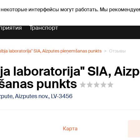
оз погоды
Гороскопы
 некоторые интерфейсы могут работать. Мы рекомендуе
приятия
Транспорт
ulbja laboratorija" SIA, Aizputes pieņemšanas punkts
Отзывы
ja laboratorija" SIA, Aiz
šanas punkts
izpute, Aizputes nov., LV-3456
Карта