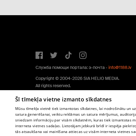
Служба помощи портала: э-почта -
info@1188.lv
Copyright © 2004-2026 SIA HELIO MEDIA.
All rights reserved.
Šī tīmekļa vietne izmanto sīkdatnes
Mūsu tīmekļa vietnē tiek izmantotas sīkdatnes, lai nodrošinātu un u
satura ģenerēšanai, veiktu reklāmas un satura mērījumus, auditorij
sniedzam informāciju par visām sīkdatnēm, kuras tiek izmantotas mū
interneta vietnes sadaļas. Lietotājam jebkurā brīdī ir iespēja piekrist
tās atsaukšana vai mainīšana attiecas uz visām interneta vietnes s