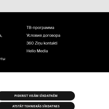
TВ-программа
а,
Условия договора
360 Ziņu kontakti
Helio Media
еты
PIEKRIST VISĀM SĪKDATNĒM
ATSTĀT TEHNISKĀS SĪKDATNES