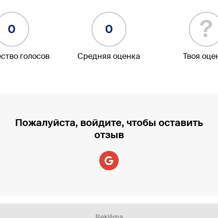
?
0
0
ство голосов
Средняя оценка
Твоя оце
Пожалуйста, войдите, чтобы оставить
отзыв
Reklāma